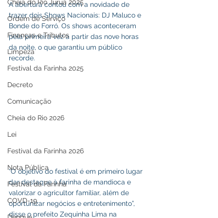
Cheia do Rio Juruá 2025
A abertura contou com a novidade de 
trazer dois Shows Nacionais: DJ Maluco e 
Ordem de Serviço
Bonde do Forró. Os shows aconteceram 
Finanças e Tributos
pela primeira vez a partir das nove horas 
da noite, o que garantiu um público 
Limpeza
recorde.
Festival da Farinha 2025
Decreto
Comunicação
Cheia do Rio 2026
Lei
Festival da Farinha 2026
Nota Pública
“O objetivo do festival é em primeiro lugar 
dar destaque à farinha de mandioca e 
Festival da Farinha
valorizar o agricultor familiar, além de 
COVD-19
oportunizar negócios e entretenimento”, 
disse o prefeito Zequinha Lima na 
Dengue