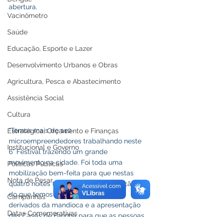
abertura. 
Vacinômetro
Saúde
Educação, Esporte e Lazer
Desenvolvimento Urbanos e Obras
Agricultura, Pesca e Abastecimento
Assistência Social
Cultura
“Temos mais de 140 
Estratégica, Orçamento e Finanças
microempreendedores trabalhando neste 
Institucional e Governo
6° Festival trazendo um grande 
movimento na cidade. Foi toda uma 
Políticas Públicas
mobilização bem-feita para que nestas 
Nota de Pesar
quatro noites tenhamos a apresentação 
do que temos de melhor de nossos 
Campanhas
derivados da mandioca e a apresentação 
Datas Comemorativas
das Casas de Farinha para que as pessoas 