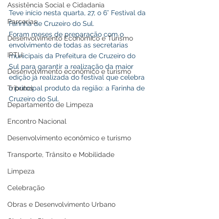
Assistência Social e Cidadania
Teve início nesta quarta, 27, o 6° Festival da 
Parcerias
Farinha de Cruzeiro do Sul. 
Foram meses de preparação com o 
Desenvolvimento Econômico e Turismo
envolvimento de todas as secretarias 
IPTU
municipais da Prefeitura de Cruzeiro do 
Sul para garantir a realização da maior 
Desenvolvimento econômico e turismo
edição já realizada do festival que celebra 
o principal produto da região: a Farinha de 
Tributos
Cruzeiro do Sul.
Departamento de Limpeza
Encontro Nacional
Desenvolvimento econômico e turismo
Transporte, Trânsito e Mobilidade
Limpeza
Celebração
Obras e Desenvolvimento Urbano