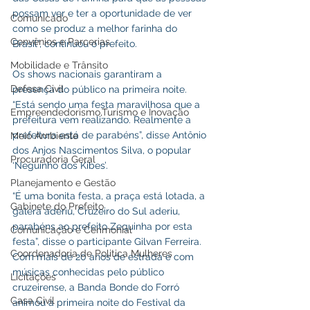
possam ver e ter a oportunidade de ver 
Comunicado
como se produz a melhor farinha do 
Convênios e Parcerias
Brasil”, continuou o prefeito.
Mobilidade e Trânsito
Os shows nacionais garantiram a 
Defesa Civil
presença do público na primeira noite.
“Está sendo uma festa maravilhosa que a 
Empreendedorismo,Turismo e Inovação
prefeitura vem realizando. Realmente a 
prefeitura está de parabéns”, disse Antônio 
Meio Ambiente
dos Anjos Nascimentos Silva, o popular 
Procuradoria Geral
‘Neguinho dos Kibes’.
Planejamento e Gestão
“É uma bonita festa, a praça está lotada, a 
Gabinete do Prefeito
galera aderiu, Cruzeiro do Sul aderiu, 
parabéns ao prefeito Zequinha por esta 
Comunicação e Cerimonial
festa”, disse o participante Gilvan Ferreira.
Coordenadoria de Politica Mulheres
Com mais de 20 anos de estrada e com 
músicas conhecidas pelo público 
Licitações
cruzeirense, a Banda Bonde do Forró 
Casa Civil
animou a primeira noite do Festival da 