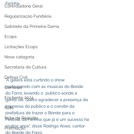
Farinha. 
Controladoria Geral
Regularização Fundiária
Gabinete da Primeira-Dama
Ecops
Licitações Ecops
Nova categoria
Secretaria de Cultura
Defesa Civil
“A galera está curtindo o show 
participando com as músicas do Bonde 
Carnaval
do Forró, levando o  público aonde a 
Enchente 2024
gente vai. Quero agradecer a presença da 
imprensa do público e o convite da 
Refis
prefeitura de trazer o Bonde para o 
Nota de Repúdio
Festival da Farinha que já é um sucesso há 
muitos anos”, disse Rodrigo Alves, cantor 
Premiação
do Bonde do Forró.