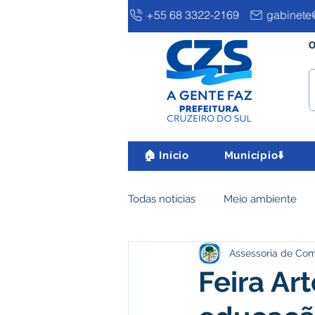
+55 68 3322-2169
gabinete@
O
🏠 Início
Município⬇️
Todas notícias
Meio ambiente
Assessoria de Co
Clima e Meio Ambiente
Ass
Feira Ar
IPTU
Desenvolvimento eco