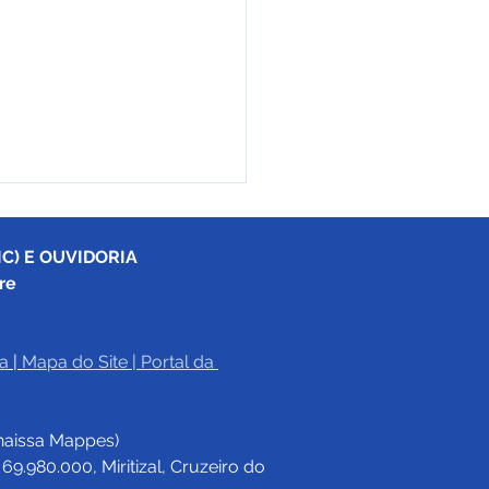
C) E OUVIDORIA
re
a
|
Mapa do Site
 | 
Portal da 
eitura de Cruzeiro do
vai realizar 3ª edição da
haissa Mappes)
a Arte da Floresta do
 Moveleiro no
.980.000, Miritizal, Cruzeiro do 