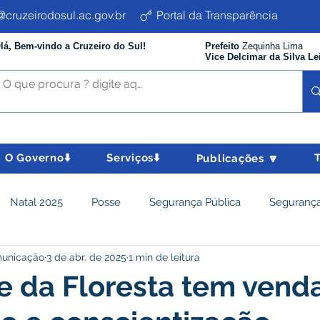
cruzeirodosul.ac.gov.br
Portal da Transparência
lá, Bem-vindo a Cruzeiro do Sul!
Prefeito
Zequinha Lima
Vice Delcimar da Silva Le
O Governo⬇️
Serviços⬇️
Publicações 🔽
Natal 2025
Posse
Segurança Pública
Segurança
municação
3 de abr. de 2025
1 min de leitura
istência Social e Cidadania
Parcerias
Desenvolvimento
te da Floresta tem venda
nômico e turismo
Tributos
Departamento de Limpeza