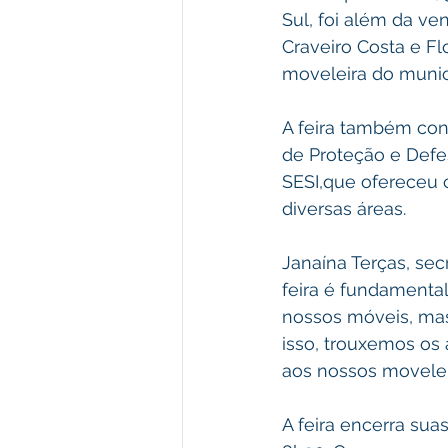
Sul, foi além da v
Craveiro Costa e Fl
moveleira do municí
A feira também con
de Proteção e Defe
SESI,que ofereceu c
diversas áreas.
Janaína Terças, sec
feira é fundamental
nossos móveis, mas 
isso, trouxemos os
aos nossos moveleir
A feira encerra sua