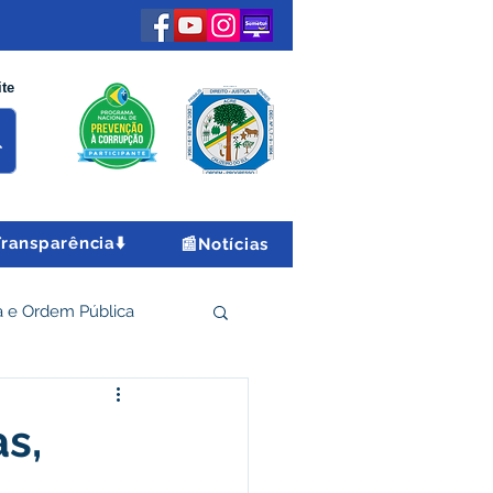
ite
Transparência⬇️
📰Notícias
 e Ordem Pública
 Econômico e Turismo
s,
Encontro Nacional