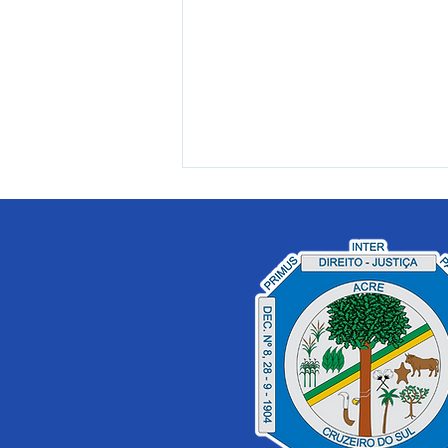
Ação da Prefeitura de
Cruzeiro do Sul leva
atividade física à
comunidade do Rio Croa e