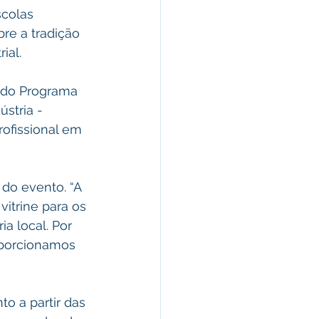
colas 
re a tradição 
ial. 
 do Programa 
stria -
ofissional em 
 do evento. “A 
itrine para os 
a local. Por 
oporcionamos 
to a partir das 