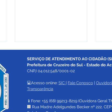
SERVIÇO DE ATENDIMENTO AO CIDADÃO (SI
Prefeitura de Cruzeiro do Sul - Estado do Ac
CNPJ 04.012.548/0001-02
💻Acesso online: 
SIC 
| 
Fale Conosco
 | 
Ouvidori
Transparência
Prefeitura de Cruzeiro do
Pref
Sul abre inscrições para o
Sul 
📱Fone: +55 (68) 
99213-8219
 (Ouvidora Geral 
T
programa Hospedagem
Feir
Criativa 2026
Polo
🏢 Rua Madre Adelgundes Becker nº 222, CEP 69