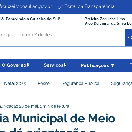
cruzeirodosul.ac.gov.br
Portal da Transparência
lá, Bem-vindo a Cruzeiro do Sul!
Prefeito
Zequinha Lima
Vice Delcimar da Silva Le
O Governo⬇️
Serviços⬇️
Publicações 🔽
Natal 2025
Posse
Segurança Pública
Segurança
municação
28 de mai.
1 min de leitura
istência Social e Cidadania
Parcerias
Desenvolvimento
ia Municipal de Meio
nômico e turismo
Tributos
Departamento de Limpeza