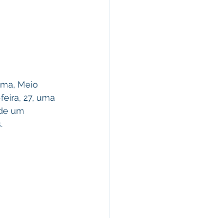
ima, Meio 
eira, 27, uma 
 de um 
.