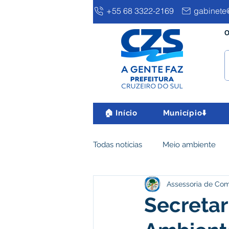
+55 68 3322-2169
gabinete@
O
🏠 Início
Município⬇️
Todas notícias
Meio ambiente
Assessoria de Co
Clima e Meio Ambiente
Ass
Secretar
IPTU
Desenvolvimento eco