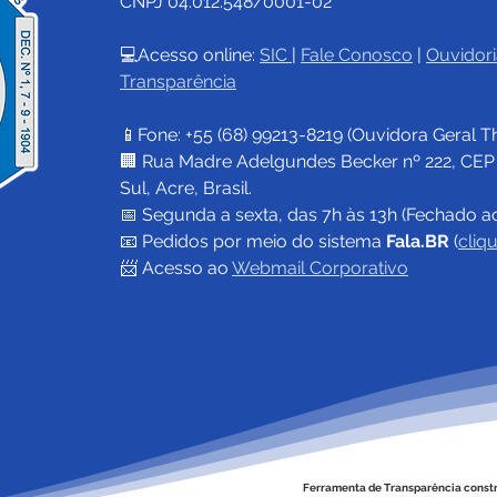
CNPJ 04.012.548/0001-02
💻Acesso online: 
SIC 
| 
Fale Conosco
 | 
Ouvidori
Transparência
Prefeitura de Cruzeiro do
Pref
Sul realiza mais uma ação
Sul 
📱Fone: +55 (68) 
99213-8219
 (Ouvidora Geral 
T
de limpeza no Balneário
para
Igarapé Preto
que
🏢 Rua Madre Adelgundes Becker nº 222, CEP 69
Sul, Acre, Brasil.
📅 Segunda a sexta, das 7h às 13h (Fechado a
📧 
Pedidos por meio do sistema 
Fala.BR
 (
cliq
📨 Acesso ao 
Webmail Corporativo
Ferramenta de Transparência const