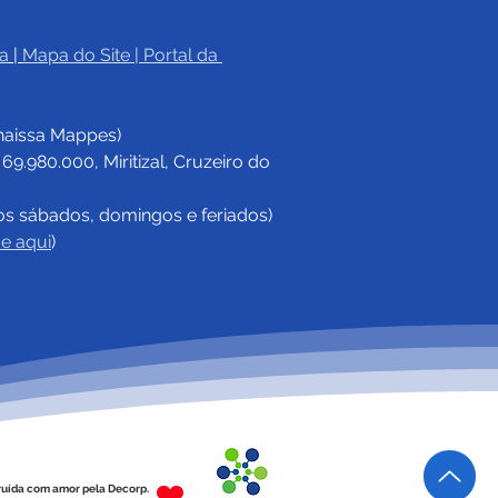
a
|
Mapa do Site
 | 
Portal da 
eitura de Cruzeiro do
reúne órgãos parceiros
haissa Mappes)
 reforçar combate às
imadas
.980.000, Miritizal, Cruzeiro do 
os sábados, domingos e feriados)
ue aqui
)
ruída com amor pela Decorp.