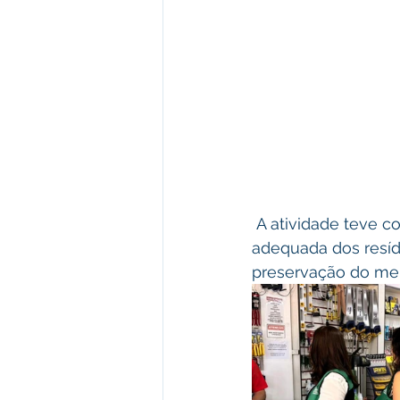
 A atividade teve como objetivo conscientizar os empreendedores sobre a destinação 
adequada dos resídu
preservação do mei