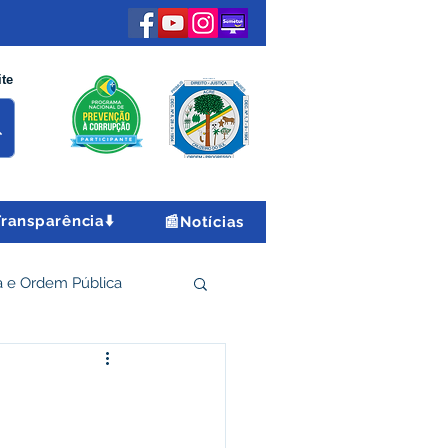
ite
Transparência⬇️
📰Notícias
 e Ordem Pública
 Econômico e Turismo
Encontro Nacional