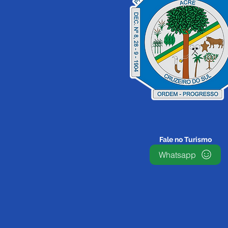
Prefeitura de Cruzeiro do
Sul promove palestra sobre
queimadas urbanas na
Escola Irmã Diana
Fale no Turismo
Whatsapp