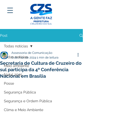
Post
Todas notícias
Assessoria de Comunicação
Todas notícias
6 de mar. de 2024
1 min de leitura
Secretaria de Cultura de Cruzeiro do
Meio ambiente
sul participa da 4ª Conferência
Natal 2025
Nacional em Brasília
Posse
Segurança Pública
Segurança e Ordem Pública
Clima e Meio Ambiente