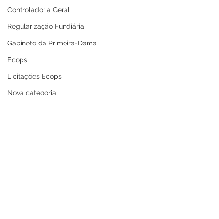
Controladoria Geral
Regularização Fundiária
Gabinete da Primeira-Dama
Ecops
Licitações Ecops
Nova categoria
Secretaria de Cultura
Defesa Civil
Carnaval
Enchente 2024
Refis
Nota de Repúdio
Premiação
Prefeitura de Cruzeiro
Prefeitura de C