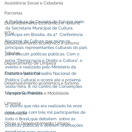
Assistência Social e Cidadania
Parcerias
A Prefeitura de Cruzeiro do Sul, por meio 
Desenvolvimento Econômico e Turismo
da Secretaria Municipal de Cultura, 
IPTU
participa em Brasília, da 4ª  Conferência 
Nacional de Cultura que reúne os 
Desenvolvimento econômico e turismo
principais representantes culturais do país 
Tributos
para discutir políticas públicas. Com o  
tema “Democracia e Direito à Cultura", o 
Departamento de Limpeza
evento é realizado pelo Ministério da 
Encontro Nacional
Cultura e pelo Conselho Nacional de 
Política Cultural e ocorre até a próxima 
Desenvolvimento econômico e turismo
sexta-feira, 8, no Centro de Convenções 
Ulysses Guimarães.
Transporte, Trânsito e Mobilidade
Limpeza
O evento que não era realizado há onze 
anos, conta com três mil participantes de 
Celebração
todo o Brasil,que debatem  sobre as 
Obras e Desenvolvimento Urbano
políticas públicas e definem orientações 
prioritárias para assegurar 