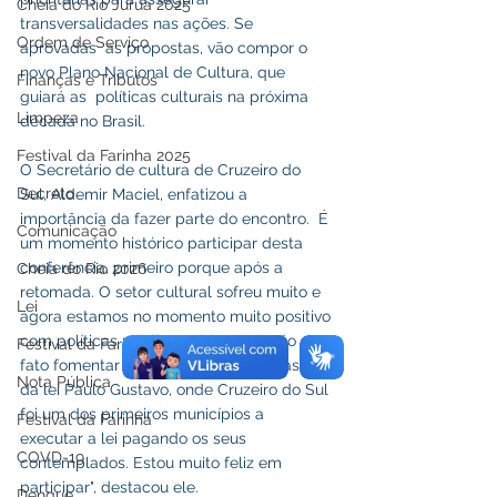
Cheia do Rio Juruá 2025
transversalidades nas ações. Se 
Ordem de Serviço
aprovadas  as propostas, vão compor o 
novo Plano Nacional de Cultura, que 
Finanças e Tributos
guiará as  políticas culturais na próxima 
Limpeza
década no Brasil.
Festival da Farinha 2025
O Secretário de cultura de Cruzeiro do 
Decreto
Sul, Aldemir Maciel, enfatizou a 
importância da fazer parte do encontro.  É 
Comunicação
um momento histórico participar desta 
conferência, primeiro porque após a 
Cheia do Rio 2026
retomada. O setor cultural sofreu muito e 
Lei
agora estamos no momento muito positivo 
com políticas públicas sérias, que vão de 
Festival da Farinha 2026
fato fomentar a cultura como foi o caso 
Nota Pública
da lei Paulo Gustavo, onde Cruzeiro do Sul 
foi um dos primeiros municípios a 
Festival da Farinha
executar a lei pagando os seus 
COVD-19
contemplados. Estou muito feliz em 
participar", destacou ele.
Dengue