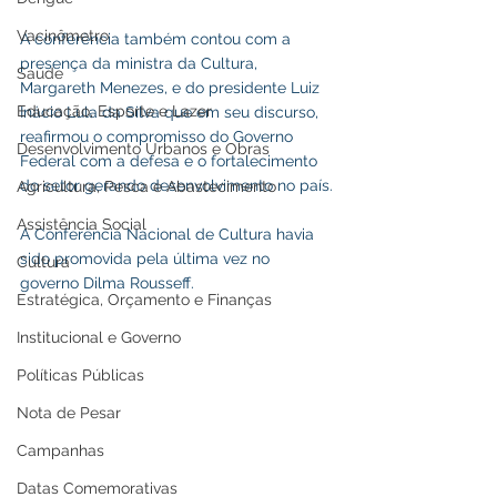
Vacinômetro
A conferência também contou com a 
presença da ministra da Cultura, 
Saúde
Margareth Menezes, e do presidente Luiz 
Educação, Esporte e Lazer
Inácio Lula da Silva que em seu discurso, 
reafirmou o compromisso do Governo 
Desenvolvimento Urbanos e Obras
Federal com a defesa e o fortalecimento 
do setor gerando desenvolvimento no país.
Agricultura, Pesca e Abastecimento
Assistência Social
A Conferência Nacional de Cultura havia 
sido promovida pela última vez no 
Cultura
governo Dilma Rousseff.
Estratégica, Orçamento e Finanças
Institucional e Governo
Políticas Públicas
Nota de Pesar
Campanhas
Datas Comemorativas