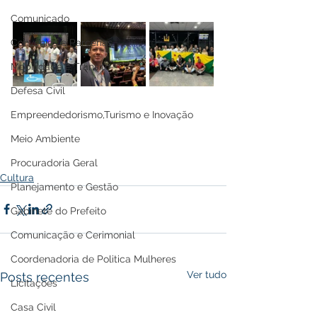
Comunicado
Convênios e Parcerias
Mobilidade e Trânsito
Defesa Civil
Empreendedorismo,Turismo e Inovação
Meio Ambiente
Procuradoria Geral
Cultura
Planejamento e Gestão
Gabinete do Prefeito
Comunicação e Cerimonial
Coordenadoria de Politica Mulheres
Ver tudo
Posts recentes
Licitações
Casa Civil