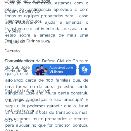
Cheia do Rio Juruá 2025
“Nós já nos reunimos, estamos com o 
plano de contingência aprovado e com 
Ordem de Serviço
todas as equipes preparadas para – caso 
Finanças e Tributos
seja necessário – ajudar a amenizar o 
transtorno e o sofrimento das pessoas que 
Limpeza
estão sobre a ameaça de mais uma 
Festival da Farinha 2025
alagação”.
Decreto
O coordenador da Defesa Civil de Cruzeiro 
Comunicação
do Sul, José Lima, falou sobre o trabalho 
Cheia do Rio 2026
que já está sendo feito: "Nós já estamos 
apoiando cerca de 300 famílias que, de 
Lei
uma forma ou de outra, já estão sendo 
Festival da Farinha 2026
atingidas. Esse ano muita gente construiu 
em áreas alagadiças e isso preocupa". E 
Nota Pública
seguiu: Já podemos garantir que o Juruá 
Festival da Farinha
vai ultrapassar a cota de transbordo, mas, 
nós estamos muito preparados e prontos 
COVD-19
para auxiliar no que for preciso", pontuou 
Dengue