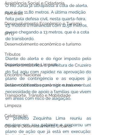
Assistência Social e Cidadania
O Rio Juruá já ultrapassa a cota de alerta, 
que é de 11,80 metros. A última medição 
Parcerias
feita pela defesa civil, nesta quarta-feira, 
Desenvolvimento Econômico e Turismo
23, mostra o manancial com 12,58 metros, 
quase chegando a 13 metros, que é a cota 
IPTU
de transbordo. 
Desenvolvimento econômico e turismo
Tributos
Diante do alerta e do rigor imposto pelo 
Departamento de Limpeza
inverno amazônico, a prefeitura de Cruzeiro 
do Sul agiu com rapidez na aprovação do 
Encontro Nacional
plano de contingência e as equipes já 
estão mobilizadas para agir numa eventual 
Desenvolvimento econômico e turismo
necessidade de apoio a famílias que vivem 
Transporte, Trânsito e Mobilidade
em áreas com risco de alagação.
Limpeza
Celebração
O prefeito Zequinha Lima reuniu as 
equipes em seu gabinete e preparou um 
Obras e Desenvolvimento Urbano
plano de ação que já está em execução:  