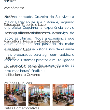
Lima.
Vacinômetro
Saúde
No ano passado, Cruzeiro do Sul viveu a 
maior alagação de sua história e, segundo 
Educação, Esporte e Lazer
o prefeito Zequinha, a experiência serviu 
para qualificar ainda mais o serviço de 
Desenvolvimento Urbanos e Obras
apoio as vítimas:  “Toda a experiência que 
Agricultura, Pesca e Abastecimento
acumulamos no ano passado, na maior 
alagação da nossa história, nos deixa ainda 
Assistência Social
mais preparados para agir com rapidez e 
Cultura
eficiência. Estamos prontos e muito ligados 
no comportamento das águas durante as 
Estratégica, Orçamento e Finanças
próximas horas”, finalizou.
Institucional e Governo
Políticas Públicas
Nota de Pesar
Campanhas
Datas Comemorativas