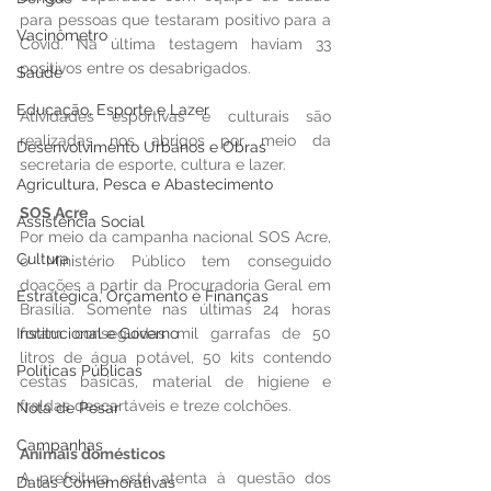
para pessoas que testaram positivo para a 
Vacinômetro
Covid. Na última testagem haviam 33 
positivos entre os desabrigados.
Saúde
Educação, Esporte e Lazer
Atividades esportivas e culturais são 
realizadas nos abrigos por meio da 
Desenvolvimento Urbanos e Obras
secretaria de esporte, cultura e lazer.
Agricultura, Pesca e Abastecimento
SOS Acre
Assistência Social
Por meio da campanha nacional SOS Acre, 
Cultura
o Ministério Público tem conseguido 
doações a partir da Procuradoria Geral em 
Estratégica, Orçamento e Finanças
Brasília. Somente nas últimas 24 horas 
foram conseguidas mil garrafas de 50 
Institucional e Governo
litros de água potável, 50 kits contendo 
Políticas Públicas
cestas básicas, material de higiene e 
fraldas descartáveis e treze colchões.
Nota de Pesar
Campanhas
Animais domésticos
A prefeitura está atenta à questão dos 
Datas Comemorativas