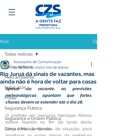
Post
Todas notícias
Assessoria de Comunicação
Todas notícias
24 de fev. de 2021
2 min de leitura
Rio Juruá dá sinais de vazantes, mas
Meio ambiente
ainda não é hora de voltar para casas
Natal 2025
Apesar da vazante, as previsões 
meteorológicas apontam que fortes 
Posse
chuvas devem se estender até o dia 28.
Segurança Pública
O prefeito em exercício Henrique Afonso 
Segurança e Ordem Pública
esteve reunido no fim da tarde desta 
Clima e Meio Ambiente
terça-feira, 24, na sala de situação, para 
monitorar as ações diárias da prefeitura 