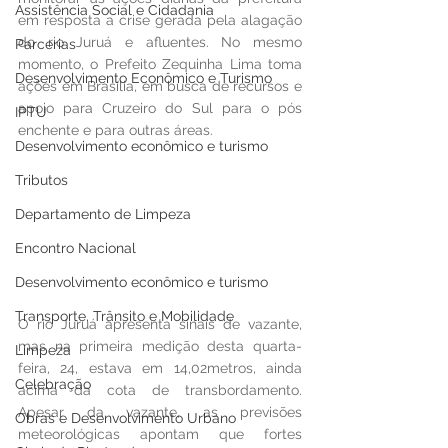
Assistência Social e Cidadania
em resposta a crise gerada pela alagação 
do rio Juruá e afluentes. No mesmo 
Parcerias
momento, o Prefeito Zequinha Lima toma 
Desenvolvimento Econômico e Turismo
ações em Brasília, em busca de recursos e 
apoio para Cruzeiro do Sul para o pós 
IPTU
enchente e para outras áreas.
Desenvolvimento econômico e turismo
Tributos
Departamento de Limpeza
Encontro Nacional
Desenvolvimento econômico e turismo
Transporte, Trânsito e Mobilidade
O rio Juruá apresenta sinais de vazante, 
mas na primeira medição desta quarta-
Limpeza
feira, 24, estava em 14,02metros, ainda 
Celebração
acima da cota de transbordamento. 
Apesar da vazante, as previsões 
Obras e Desenvolvimento Urbano
meteorológicas apontam que fortes 