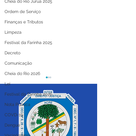
Cheia do Rio Juruá 2025
Ordem de Serviço
Finanças e Tributos
Limpeza
Festival da Farinha 2025
Decreto
Comunicação
Cheia do Rio 2026
Lei
Festival da Farinha 2026
Nota Pública
COVD-19
Dengue
Prefeitura de Cruzeiro
04 de junho: Di
do Sul segue feriado
Corpus Christi
Vacinômetro