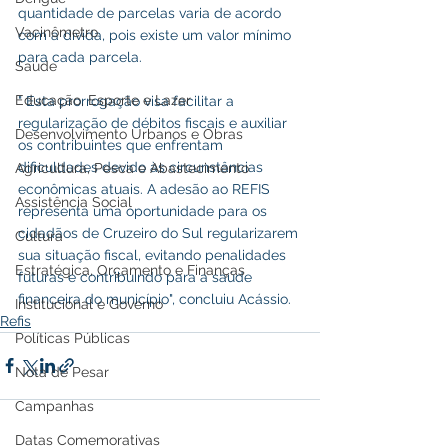
quantidade de parcelas varia de acordo 
Vacinômetro
com a dívida, pois existe um valor mínimo 
para cada parcela.
Saúde
Educação, Esporte e Lazer
" Esta prorrogação visa facilitar a 
regularização de débitos fiscais e auxiliar 
Desenvolvimento Urbanos e Obras
os contribuintes que enfrentam 
dificuldades devido às circunstâncias 
Agricultura, Pesca e Abastecimento
econômicas atuais. A adesão ao REFIS 
Assistência Social
representa uma oportunidade para os 
cidadãos de Cruzeiro do Sul regularizarem 
Cultura
sua situação fiscal, evitando penalidades 
Estratégica, Orçamento e Finanças
futuras e contribuindo para a saúde 
financeira do município", concluiu Acássio.
Institucional e Governo
Refis
Políticas Públicas
Nota de Pesar
Campanhas
Datas Comemorativas