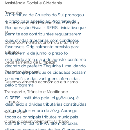
Assistência Social e Cidadania
Parcerias
A Prefeitura de Cruzeiro do Sul prorrogou 
o prazo para adesão ao Programa de 
Desenvolvimento Econômico e Turismo
Recuperação Fiscal - REFIS,  iniciativa que 
IPTU
permite aos contribuintes regularizarem 
suas dívidas tributárias com condições 
Desenvolvimento econômico e turismo
favoráveis. Originalmente previsto para 
Tributos
expirar em 4 de junho, o prazo foi 
estendido até o dia 4 de agosto, conforme 
Departamento de Limpeza
decreto do prefeito Zequinha Lima, dando 
Encontro Nacional
mais tempo para que os cidadãos possam 
se beneficiar das vantagens oferecidas 
Desenvolvimento econômico e turismo
pelo programa.
Transporte, Trânsito e Mobilidade
O REFIS, instituído pela lei 996/2024, é 
Limpeza
destinado a dívidas tributárias constituídas 
até 31 de dezembro de 2023. Abrange 
Celebração
todos os principais tributos municipais 
Obras e Desenvolvimento Urbano
como IPTU, ISS, e IPVA, além de taxas 
diversas, como a taxa de lixo. O programa 