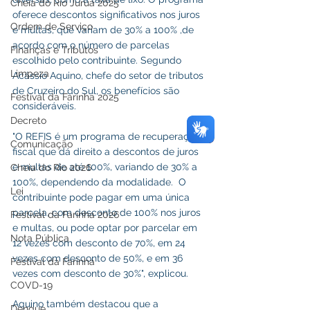
Cheia do Rio Juruá 2025
oferece descontos significativos nos juros 
Ordem de Serviço
e multas, que variam de 30% a 100% ,de 
acordo com o número de parcelas 
Finanças e Tributos
escolhido pelo contribuinte. Segundo 
Limpeza
Acássio Aquino, chefe do setor de tributos 
de Cruzeiro do Sul, os benefícios são 
Festival da Farinha 2025
consideráveis.
Decreto
"O REFIS é um programa de recuperação 
Comunicação
fiscal que dá direito a descontos de juros 
e multas de até 100%, variando de 30% a 
Cheia do Rio 2026
100%, dependendo da modalidade.  O 
Lei
contribuinte pode pagar em uma única 
parcela, com desconto de 100% nos juros 
Festival da Farinha 2026
e multas, ou pode optar por parcelar em 
Nota Pública
12 vezes com desconto de 70%, em 24 
vezes com desconto de 50%, e em 36 
Festival da Farinha
vezes com desconto de 30%", explicou.
COVD-19
Aquino também destacou que a 
Dengue