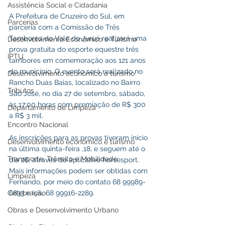
Assistência Social e Cidadania
A Prefeitura de Cruzeiro do Sul, em 
Parcerias
parceria com a Comissão de Três 
Tambores do Vale do Juruá realizará uma 
Desenvolvimento Econômico e Turismo
prova gratuita do esporte equestre três 
IPTU
tambores em comemoração aos 121 anos 
do município. O evento será realizado no 
Desenvolvimento econômico e turismo
Rancho Duas Baias, localizado no Bairro 
Tributos
São José, no dia 27 de setembro, sábado, 
às 17:00 horas com premiação de R$ 300 
Departamento de Limpeza
a R$ 3 mil. 
Encontro Nacional
As inscrições para as provas tiveram início 
Desenvolvimento econômico e turismo
na última quinta-feira ,18, e seguem até o 
Transporte, Trânsito e Mobilidade
dia 26, através do aplicativo horsesport. 
Mais informações podem ser obtidas com 
Limpeza
Fernando, por meio do contato 68 99989-
6833 e Isis, 68 99916-2289. 
Celebração
Obras e Desenvolvimento Urbano