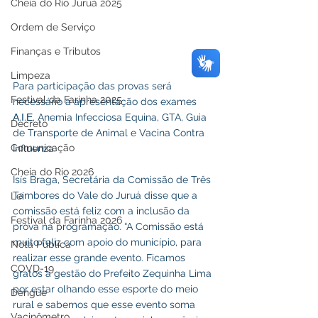
Cheia do Rio Juruá 2025
Ordem de Serviço
Finanças e Tributos
Limpeza
Para participação das provas será 
Festival da Farinha 2025
necessário a apresentação dos exames 
Α.Ι.Ε, Anemia Infecciosa Equina, GTA, Guia 
Decreto
de Transporte de Animal e Vacina Contra 
Comunicação
Influenza. 
Cheia do Rio 2026
Isís Braga, Secretária da Comissão de Três 
Tambores do Vale do Juruá disse que a 
Lei
comissão está feliz com a inclusão da 
Festival da Farinha 2026
prova na programação. “A Comissão está 
muito feliz com apoio do município, para 
Nota Pública
realizar esse grande evento. Ficamos 
COVD-19
gratos à gestão do Prefeito Zequinha Lima 
por estar olhando esse esporte do meio 
Dengue
rural e sabemos que esse evento soma 
Vacinômetro