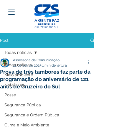
Post
Todas notícias
Assessoria de Comunicação
Todas notícias
22 de set. de 2025
1 min de leitura
Prova de três tambores faz parte da
Meio ambiente
programação do aniversário de 121
Natal 2025
anos de Cruzeiro do Sul
Posse
Segurança Pública
Segurança e Ordem Pública
Clima e Meio Ambiente