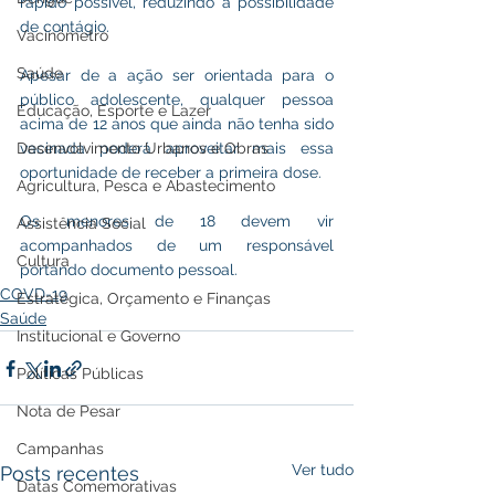
rápido possível, reduzindo a possibilidade 
de contágio. 
Vacinômetro
Saúde
Apesar de a ação ser orientada para o 
público adolescente, qualquer pessoa 
Educação, Esporte e Lazer
acima de 12 anos que ainda não tenha sido 
Desenvolvimento Urbanos e Obras
vacinada poderá aproveitar mais essa 
oportunidade de receber a primeira dose.
Agricultura, Pesca e Abastecimento
Os menores de 18 devem vir 
Assistência Social
acompanhados de um responsável 
Cultura
portando documento pessoal.
COVD-19
Estratégica, Orçamento e Finanças
Saúde
Institucional e Governo
Políticas Públicas
Nota de Pesar
Campanhas
Ver tudo
Posts recentes
Datas Comemorativas