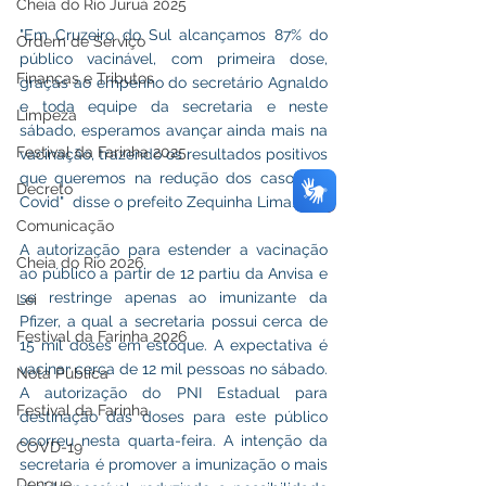
Cheia do Rio Juruá 2025
"Em Cruzeiro do Sul alcançamos 87% do 
Ordem de Serviço
público vacinável, com primeira dose, 
Finanças e Tributos
graças ao empenho do secretário Agnaldo 
e toda equipe da secretaria e neste 
Limpeza
sábado, esperamos avançar ainda mais na 
Festival da Farinha 2025
vacinação, trazendo os resultados positivos 
que queremos na redução dos casos de 
Decreto
Covid"  disse o prefeito Zequinha Lima. 
Comunicação
A autorização para estender a vacinação 
Cheia do Rio 2026
ao público a partir de 12 partiu da Anvisa e 
se restringe apenas ao imunizante da 
Lei
Pfizer, a qual a secretaria possui cerca de 
Festival da Farinha 2026
15 mil doses em estoque. A expectativa é 
vacinar cerca de 12 mil pessoas no sábado. 
Nota Pública
A autorização do PNI Estadual para 
Festival da Farinha
destinação das doses para este público 
ocorreu nesta quarta-feira. A intenção da 
COVD-19
secretaria é promover a imunização o mais 
Dengue