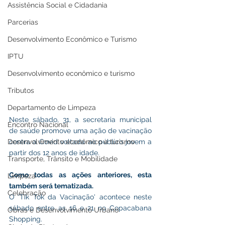
Assistência Social e Cidadania
Parcerias
Desenvolvimento Econômico e Turismo
IPTU
Desenvolvimento econômico e turismo
Tributos
Departamento de Limpeza
Neste sábado, 31, a secretaria municipal 
Encontro Nacional
de saúde promove uma ação de vacinação 
Desenvolvimento econômico e turismo
contra a Covid voltada ao público jovem a 
partir dos 12 anos de idade.
Transporte, Trânsito e Mobilidade
Como todas as ações anteriores, esta 
Limpeza
também será tematizada. 
Celebração
O 'Tik Tok da Vacinação' acontece neste 
sábado entre as 16 e 21 no Copacabana 
Obras e Desenvolvimento Urbano
Shopping.