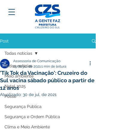
Post
Todas notícias
Assessoria de Comunicação
Todas notícias
29 de jul. de 2021
1 min de leitura
'Tik Tok da Vacinação': Cruzeiro do
Meio ambiente
Sul vacina sábado público a partir de
Natal 2025
12 anos
Atualizado:
30 de jul. de 2021
Posse
Segurança Pública
Segurança e Ordem Pública
Clima e Meio Ambiente