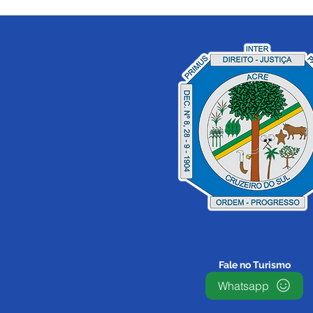
Prefeito Zequinha Lima e
Delcimar Leite são
diplomados em solenidade
no Teatro dos Náuas
Fale no Turismo
Whatsapp