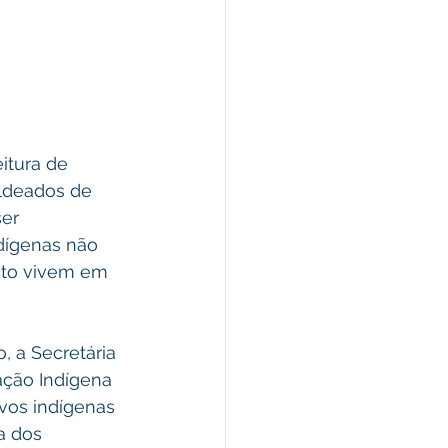
itura de 
aldeados de 
er 
dígenas não 
eto vivem em 
, a Secretária 
ação Indígena 
vos indígenas 
a dos 