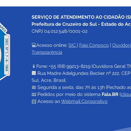
SERVIÇO DE ATENDIMENTO AO CIDADÃO (SI
Prefeitura de Cruzeiro do Sul - Estado do Ac
CNPJ 04.012.548/0001-02
💻Acesso online: 
SIC 
| 
Fale Conosco
 | 
Ouvidori
Transparência
Comunicado: Site e redes
Pref
sociais do Governo
Conf
📱Fone: +55 (68) 
99213-8219
 (Ouvidora Geral 
T
Municipal de Cruzeiro do
Segu
Sul serão ajustados para
🏢 Rua Madre Adelgundes Becker nº 222, CEP 69
atender à legislação
Sul, Acre, Brasil.
eleitoral 2024
📅 Segunda a sexta, das 7h às 13h (Fechado a
📧 
Pedidos por meio do sistema 
Fala.BR
 (
cliq
📨 Acesso ao 
Webmail Corporativo