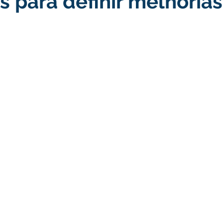
s para definir melhorias
s
turismo
Transporte, Trânsito e Mobilidade
Limpeza
no
Cheia do Rio Juruá 2025
Ordem de Serviço
Fina
a 2025
Decreto
Comunicação
Cheia do Rio 2026
ta Pública