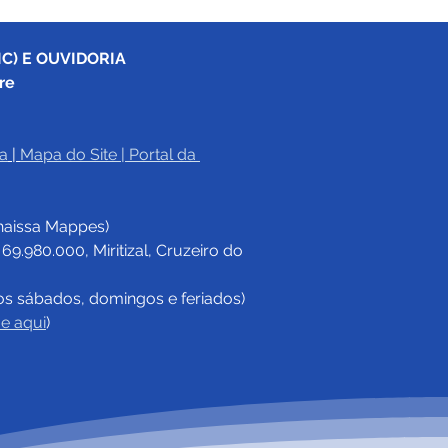
C) E OUVIDORIA
re
a
|
Mapa do Site
 | 
Portal da 
eitura participa da 1°
erência Regional de
haissa Mappes)
rança Alimentar
.980.000, Miritizal, Cruzeiro do 
os sábados, domingos e feriados)
ue aqui
)