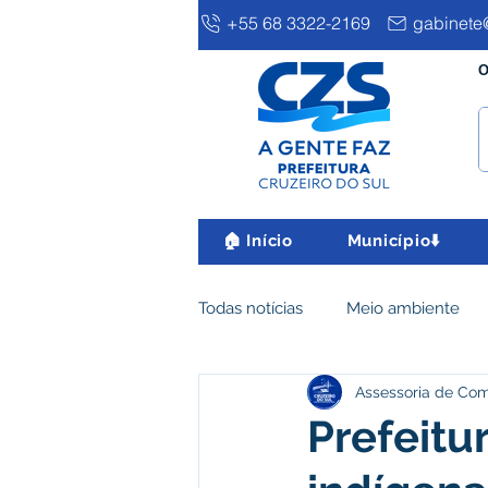
+55 68 3322-2169
gabinete@
O
🏠 Início
Município⬇️
Todas notícias
Meio ambiente
Assessoria de Co
Clima e Meio Ambiente
Ass
Prefeitu
IPTU
Desenvolvimento eco