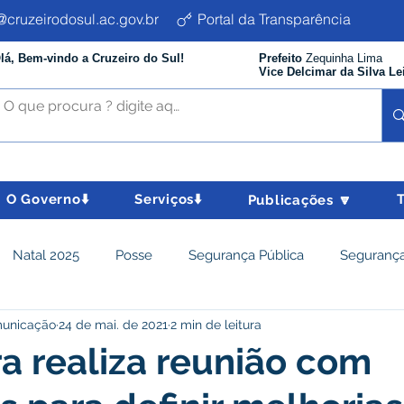
cruzeirodosul.ac.gov.br
Portal da Transparência
lá, Bem-vindo a Cruzeiro do Sul!
Prefeito
Zequinha Lima
Vice Delcimar da Silva Le
O Governo⬇️
Serviços⬇️
Publicações 🔽
Natal 2025
Posse
Segurança Pública
Segurança
municação
24 de mai. de 2021
2 min de leitura
istência Social e Cidadania
Parcerias
Desenvolvimento
ra realiza reunião com
nômico e turismo
Tributos
Departamento de Limpeza