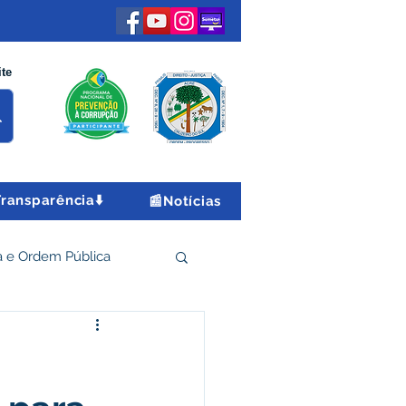
ite
Transparência⬇️
📰Notícias
 e Ordem Pública
 Econômico e Turismo
Encontro Nacional