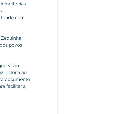
ir melhorias 
s 
a tendo com 
o Zequinha 
dos povos 
que visam 
z história ao 
ste documento 
 facilitar a 