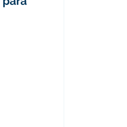
 para
Celebração
nças e Tributos
Lei