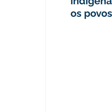
indígena
os povo
Desenvolvimento econômico e 
Obras e Desenvolvimento Urba
Limpeza
Festival da Farinh
Festival da Farinha 2026
No