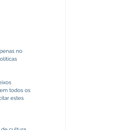
apenas no 
líticas 
eixos 
 em todos os 
itar estes 
 
 de cultura 