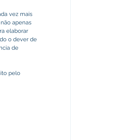
ada vez mais 
, não apenas 
a elaborar 
ndo o dever de 
ncia de 
ito pelo 