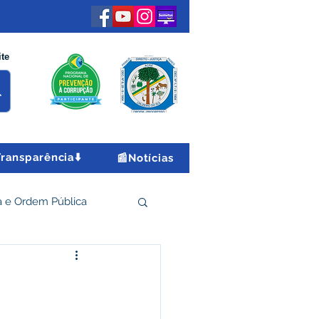
ite
Transparência⬇️
📰Notícias
 e Ordem Pública
 Econômico e Turismo
a
Encontro Nacional