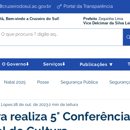
cruzeirodosul.ac.gov.br
Portal da Transparência
lá, Bem-vindo a Cruzeiro do Sul!
Prefeito
Zequinha Lima
Vice Delcimar da Silva Le
O Governo⬇️
Serviços⬇️
Publicações 🔽
Natal 2025
Posse
Segurança Pública
Segurança
 Lopes
28 de out. de 2023
2 min de leitura
istência Social e Cidadania
Parcerias
Desenvolvimento
ra realiza 5° Conferênci
nômico e turismo
Tributos
Departamento de Limpeza