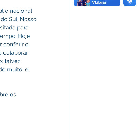
l e nacional 
do Sul. Nosso 
sitada para 
tempo. Hoje 
 conferir o 
 colaborar. 
; talvez 
do muito, e 
bre os 