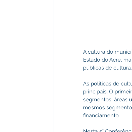
A cultura do munic
Estado do Acre, mas
públicas de cultura.
As políticas de cul
principais. O prime
segmentos, áreas ur
mesmos segmentos n
financiamento.
Nesta 5° Conferênci