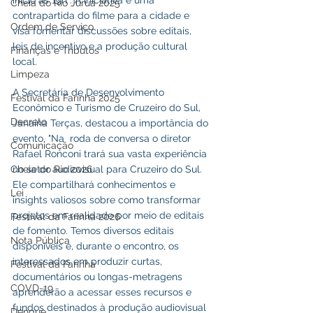
Cheia do Rio Juruá 2025
contrapartida do filme para a cidade e 
Ordem de Serviço
visa fomentar discussões sobre editais, 
leis de incentivo e a produção cultural 
Finanças e Tributos
local.
Limpeza
A Secretária de Desenvolvimento 
Festival da Farinha 2025
Econômico e Turismo de Cruzeiro do Sul, 
Decreto
Janaína Terças, destacou a importância do 
evento. "Na  roda de conversa o diretor 
Comunicação
Rafael Ronconi trará sua vasta experiência 
no setor audiovisual para Cruzeiro do Sul. 
Cheia do Rio 2026
Ele compartilhará conhecimentos e 
Lei
insights valiosos sobre como transformar 
projetos em realidade por meio de editais 
Festival da Farinha 2026
de fomento. Temos diversos editais 
Nota Pública
disponíveis e, durante o encontro, os 
interessados em produzir curtas, 
Festival da Farinha
documentários ou longas-metragens 
COVD-19
aprenderão a acessar esses recursos e 
fundos destinados à produção audiovisual 
Dengue