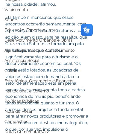
na nossa cidade", afirmou.
Vacinômetro
Ela também mencionou que esses 
Saúde
encontros ocorrerão semanalmente, com 
Educação, Esporte e Lazer
a presença de diferentes diretores a cada 
edição. Além disso, Janaína ressaltou que 
Desenvolvimento Urbanos e Obras
Cruzeiro do Sul tem se tornado um polo 
de filmagens, o que contribui 
Agricultura, Pesca e Abastecimento
significativamente para o turismo e o 
Assistência Social
desenvolvimento econômico local. "Os 
hotéis estão lotados, as locadoras de 
Cultura
veículos estão com demanda alta e o 
Estratégica, Orçamento e Finanças
setor de alimentação está em plena 
expansão. Isso movimenta toda a cadeia 
Institucional e Governo
econômica do município, beneficiando 
Políticas Públicas
tanto a economia quanto o turismo. O 
sucesso desses projetos é fundamental 
Nota de Pesar
para atrair novos produtores e promover a 
Campanhas
cidade como um destino cinematográfico, 
o que, por sua vez, impulsiona o 
Datas Comemorativas