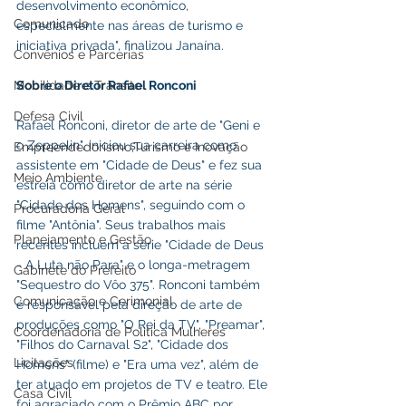
desenvolvimento econômico, 
Comunicado
especialmente nas áreas de turismo e 
iniciativa privada", finalizou Janaína.
Convênios e Parcerias
Sobre o Diretor Rafael Ronconi
Mobilidade e Trânsito
Defesa Civil
Rafael Ronconi, diretor de arte de "Geni e 
o Zeppelin", iniciou sua carreira como 
Empreendedorismo,Turismo e Inovação
assistente em "Cidade de Deus" e fez sua 
Meio Ambiente
estreia como diretor de arte na série 
"Cidade dos Homens", seguindo com o 
Procuradoria Geral
filme "Antônia". Seus trabalhos mais 
Planejamento e Gestão
recentes incluem a série "Cidade de Deus 
- A Luta não Para" e o longa-metragem 
Gabinete do Prefeito
"Sequestro do Vôo 375". Ronconi também 
Comunicação e Cerimonial
é responsável pela direção de arte de 
produções como "O Rei da TV", "Preamar", 
Coordenadoria de Politica Mulheres
"Filhos do Carnaval S2", "Cidade dos 
Licitações
Homens" (filme) e "Era uma vez", além de 
ter atuado em projetos de TV e teatro. Ele 
Casa Civil
foi agraciado com o Prêmio ABC por 