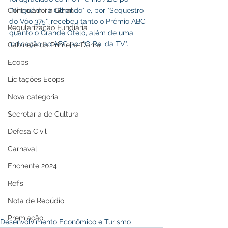
"Ninguém Tá Olhando" e, por "Sequestro 
Controladoria Geral
do Vôo 375", recebeu tanto o Prêmio ABC 
Regularização Fundiária
quanto o Grande Otelo, além de uma 
indicação ao ABC por "O Rei da TV".
Gabinete da Primeira-Dama
Ecops
Licitações Ecops
Nova categoria
Secretaria de Cultura
Defesa Civil
Carnaval
Enchente 2024
Refis
Nota de Repúdio
Premiação
Desenvolvimento Econômico e Turismo