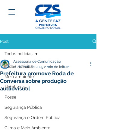
Post
Todas notícias
Assessoria de Comunicação
Todas notícias
21 de mai. de 2025
2 min de leitura
Prefeitura promove Roda de
Meio ambiente
Conversa sobre produção
Natal 2025
audiovisual
Posse
Segurança Pública
Segurança e Ordem Pública
Clima e Meio Ambiente