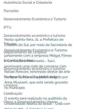
Assistência Social e Cidadania
Parcerias
Desenvolvimento Econômico e Turismo
IPTU
Desenvolvimento econômico e turismo
Nesta quinta-feira, 21, a Prefeitura de 
Tributos
Cruzeiro do Sul, por meio da Secretaria de 
Desenvolvimento Econômico e Turismo, 
Departamento de Limpeza
juntamente com a empresa Midgal Filmes 
Encontro Nacional
e Conteúdo e Movimento - Saci, 
promoverá uma roda de conversa com 
Desenvolvimento econômico e turismo
Rafael Ronconi, renomado diretor de arte 
do filme "Geni e o Zeppelin", dirigido por 
Transporte, Trânsito e Mobilidade
Anna Muylaert, que está sendo gravado 
Limpeza
no município.
Celebração
O evento será realizado no auditório da 
Obras e Desenvolvimento Urbano
Universidade Aberta do Brasil - UAB com  
início às 19h . A iniciativa é uma 