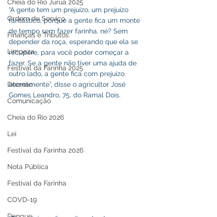
Cheia do Rio Juruá 2025
“A gente tem um prejuízo, um prejuízo 
Ordem de Serviço
fantástico, porque a gente fica um monte 
de tempo sem fazer farinha, né? Sem 
Finanças e Tributos
depender da roça, esperando que ela se 
Limpeza
recupere, para você poder começar a 
fazer. Se a gente não tiver uma ajuda de 
Festival da Farinha 2025
outro lado, a gente fica com prejuízo 
eternamente”, disse o agricultor José 
Decreto
Gomes Leandro, 75, do Ramal Dois. 
Comunicação
Cheia do Rio 2026
Lei
Festival da Farinha 2026
Nota Pública
Festival da Farinha
COVD-19
Dengue