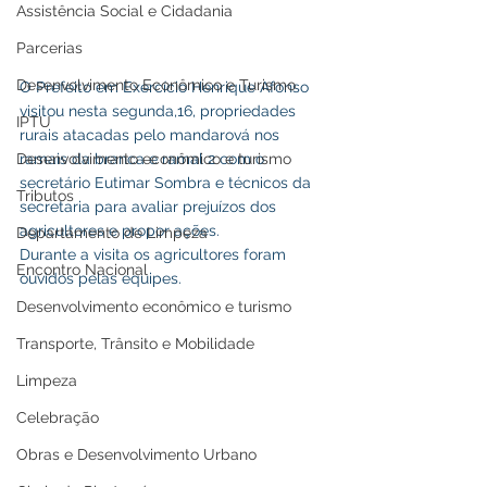
Assistência Social e Cidadania
Parcerias
Desenvolvimento Econômico e Turismo
O Prefeito em Exercício Henrique Afonso 
visitou nesta segunda,16, propriedades 
IPTU
rurais atacadas pelo mandarová nos 
Desenvolvimento econômico e turismo
ramais da branca e ramal 2 com o 
secretário Eutimar Sombra e técnicos da 
Tributos
secretaria para avaliar prejuízos dos 
agricultores e propor ações.
Departamento de Limpeza
Durante a visita os agricultores foram 
Encontro Nacional
ouvidos pelas equipes.
Desenvolvimento econômico e turismo
Transporte, Trânsito e Mobilidade
Limpeza
Celebração
Obras e Desenvolvimento Urbano