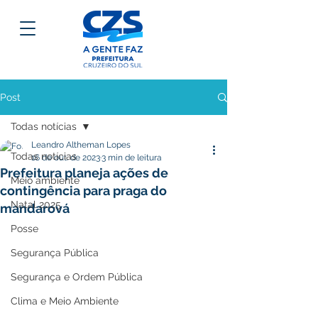
Post
Todas notícias
Leandro Altheman Lopes
Todas notícias
16 de out. de 2023
3 min de leitura
Prefeitura planeja ações de
Meio ambiente
contingência para praga do
Natal 2025
mandarová
Posse
Segurança Pública
Segurança e Ordem Pública
Clima e Meio Ambiente