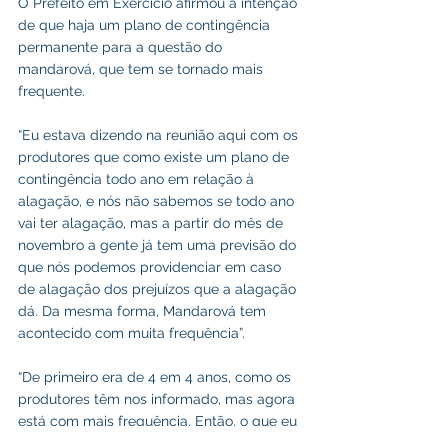
O Prefeito em Exercício afirmou a intenção 
de que haja um plano de contingência 
permanente para a questão do 
mandarová, que tem se tornado mais 
frequente.
“Eu estava dizendo na reunião aqui com os 
produtores que como existe um plano de 
contingência todo ano em relação à 
alagação, e nós não sabemos se todo ano 
vai ter alagação, mas a partir do mês de 
novembro a gente já tem uma previsão do 
que nós podemos providenciar em caso 
de alagação dos prejuízos que a alagação 
dá. Da mesma forma, Mandarová tem 
acontecido com muita frequência”.
“De primeiro era de 4 em 4 anos, como os 
produtores têm nos informado, mas agora 
está com mais frequência. Então, o que eu 
percebo, se isso é uma praga que está 