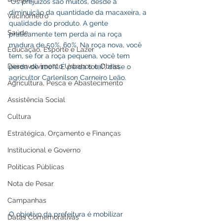
“Os prejuízos são muitos, desde a 
diminuição da quantidade da macaxeira, a 
Vacinômetro
qualidade do produto. A gente 
Saúde
praticamente tem perda aí na roça 
madura de 50%, 60%. Na roça nova, você 
Educação, Esporte e Lazer
tem, se for a roça pequena, você tem 
Desenvolvimento Urbanos e Obras
perda de 100%. É perda total”, disse o 
agricultor Carlenilson Carneiro Leão.
Agricultura, Pesca e Abastecimento
Assistência Social
Cultura
Estratégica, Orçamento e Finanças
Institucional e Governo
Políticas Públicas
Nota de Pesar
Campanhas
O objetivo da prefeitura é mobilizar 
Datas Comemorativas