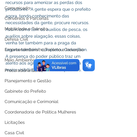
recursos para amenizar as perdas dos 
Comunicado
produtores. “A gente espera que o prefeito 
agora, tendo conhecimento das 
Convênios e Parcerias
necessidades da gente, procure recursos. 
Mobilidade e Trânsito
Assim como tem os auxílios de pesca, os 
auxílios sobre alagação, essas coisas, 
Defesa Civil
venha ter também para a praga da 
Empreendedorismo,Turismo e Inovação
lagarta também”, completou Carlenilson.
A presença do poder público traz um 
Meio Ambiente
alento aos agricultores que passam a ter 
maior visibilidade para suas questões.
Procuradoria Geral
Planejamento e Gestão
Gabinete do Prefeito
Comunicação e Cerimonial
Coordenadoria de Politica Mulheres
Licitações
Casa Civil