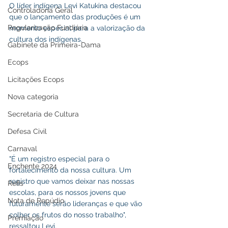
O líder indígena Levi Katukina destacou 
Controladoria Geral
que o lançamento das produções é um 
Regularização Fundiária
momento especial para a valorização da 
cultura dos indígenas.
Gabinete da Primeira-Dama
Ecops
Licitações Ecops
Nova categoria
Secretaria de Cultura
Defesa Civil
Carnaval
"É um registro especial para o 
Enchente 2024
fortalecimento da nossa cultura. Um 
registro que vamos deixar nas nossas 
Refis
escolas, para os nossos jovens que 
Nota de Repúdio
futuramente serão lideranças e que vão 
colher os frutos do nosso trabalho", 
Premiação
ressaltou Levi.