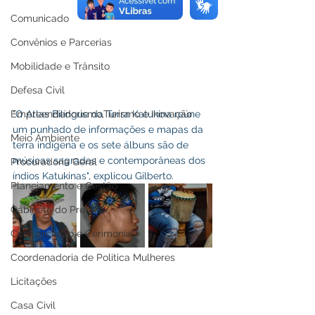
Comunicado
Convênios e Parcerias
Mobilidade e Trânsito
Defesa Civil
Empreendedorismo,Turismo e Inovação
"O Atlas Bilíngue da Terra Katukina reúne 
um punhado de informações e mapas da 
Meio Ambiente
terra indígena e os sete álbuns são de 
músicas sagradas e contemporâneas dos 
Procuradoria Geral
índios Katukinas", explicou Gilberto.
Planejamento e Gestão
Gabinete do Prefeito
Comunicação e Cerimonial
Coordenadoria de Politica Mulheres
Licitações
Casa Civil