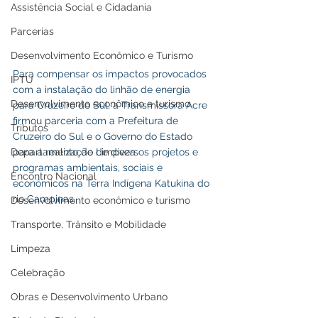
Assistência Social e Cidadania
Parcerias
Desenvolvimento Econômico e Turismo
Para compensar os impactos provocados 
IPTU
com a instalação do linhão de energia 
Desenvolvimento econômico e turismo
para Cruzeiro do Sul, a Transmissora Acre 
firmou parceria com a Prefeitura de 
Tributos
Cruzeiro do Sul e o Governo do Estado 
Departamento de Limpeza
para a realização de diversos projetos e 
programas ambientais, sociais e 
Encontro Nacional
econômicos na Terra Indígena Katukina do 
rio Campinas. 
Desenvolvimento econômico e turismo
Transporte, Trânsito e Mobilidade
Limpeza
Celebração
Obras e Desenvolvimento Urbano