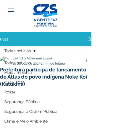
Post
Todas notícias
Leandro Altheman Lopes
Todas notícias
19 de out. de 2023
2 min de leitura
Prefeitura participa de lançamento
Meio ambiente
de Atlas do povo indígena Noke Koi
Natal 2025
(Katukina)
Posse
Segurança Pública
Segurança e Ordem Pública
Clima e Meio Ambiente