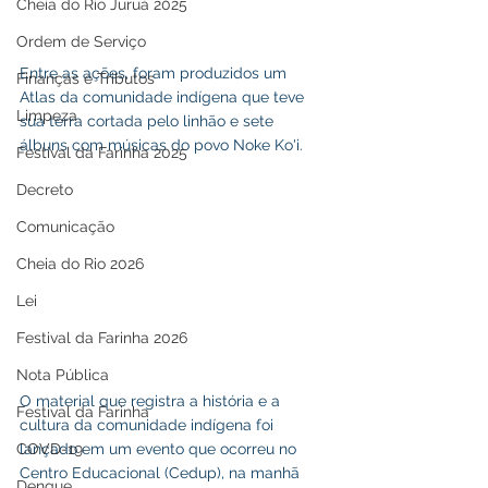
Cheia do Rio Juruá 2025
Ordem de Serviço
Entre as ações, foram produzidos um 
Finanças e Tributos
Atlas da comunidade indígena que teve 
Limpeza
sua terra cortada pelo linhão e sete  
álbuns com músicas do povo Noke Ko'i.
Festival da Farinha 2025
Decreto
Comunicação
Cheia do Rio 2026
Lei
Festival da Farinha 2026
Nota Pública
O material que registra a história e a 
Festival da Farinha
cultura da comunidade indígena foi 
COVD-19
lançado em um evento que ocorreu no 
Centro Educacional (Cedup), na manhã 
Dengue