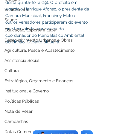
desta quinta-feira (19). O prefeito em 
exercício Henrique Afonso, o presidente da 
Vacinômetro
Câmara Municipal, Franciney Melo e 
Saúde
outros vereadores participaram do evento 
que teve ainda a presença do 
Educação, Esporte e Lazer
coordenador do Plano Básico Ambiental 
Desenvolvimento Urbanos e Obras
do Linhão, Gilberto Siqueira.
Agricultura, Pesca e Abastecimento
Assistência Social
Cultura
Estratégica, Orçamento e Finanças
Institucional e Governo
Políticas Públicas
Nota de Pesar
Campanhas
Datas Comemorativas