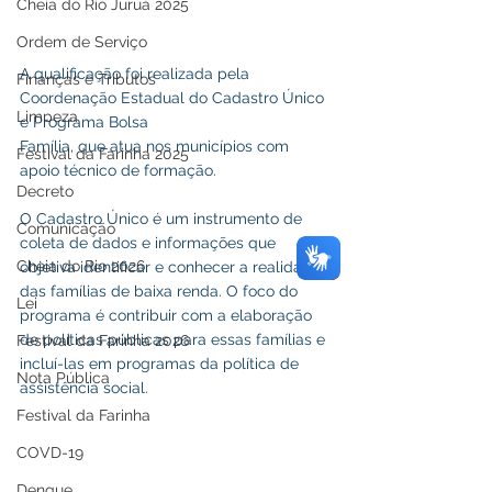
Cheia do Rio Juruá 2025
Ordem de Serviço
A qualificação foi realizada pela 
Finanças e Tributos
Coordenação Estadual do Cadastro Único 
Limpeza
e Programa Bolsa
Família, que atua nos municípios com 
Festival da Farinha 2025
apoio técnico de formação.
Decreto
O Cadastro Único é um instrumento de 
Comunicação
coleta de dados e informações que 
Cheia do Rio 2026
objetiva identificar e conhecer a realidade 
das famílias de baixa renda. O foco do 
Lei
programa é contribuir com a elaboração 
de políticas públicas para essas famílias e 
Festival da Farinha 2026
incluí-las em programas da política de 
Nota Pública
assistência social.
Festival da Farinha
COVD-19
Dengue