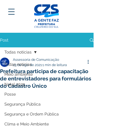
Post
Todas notícias
Assessoria de Comunicação
Todas notícias
23 de ago. de 2021
1 min de leitura
Prefeitura participa de capacitação
Meio ambiente
de entrevistadores para formulários
Natal 2025
do Cadastro Único
Posse
Segurança Pública
Segurança e Ordem Pública
Clima e Meio Ambiente