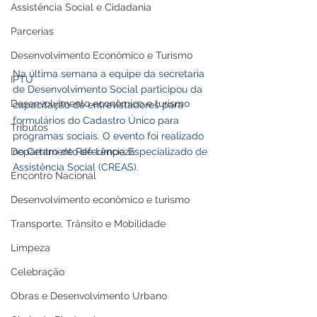
Assistência Social e Cidadania
Parcerias
Desenvolvimento Econômico e Turismo
Na última semana a equipe da secretaria 
IPTU
de Desenvolvimento Social participou da 
Desenvolvimento econômico e turismo
capacitação de entrevistadores para 
formulários do Cadastro Único para 
Tributos
programas sociais. O evento foi realizado 
Departamento de Limpeza
no Centro de Referência Especializado de 
Assistência Social (CREAS). 
Encontro Nacional
Desenvolvimento econômico e turismo
Transporte, Trânsito e Mobilidade
Limpeza
Celebração
Obras e Desenvolvimento Urbano