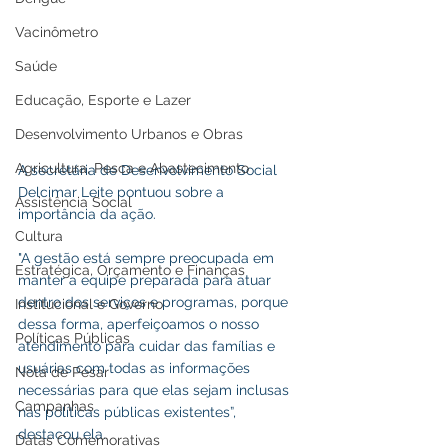
Vacinômetro
Saúde
Educação, Esporte e Lazer
Desenvolvimento Urbanos e Obras
Agricultura, Pesca e Abastecimento
A secretária de Desenvolvimento Social 
Delcimar Leite pontuou sobre a 
Assistência Social
importância da ação. 
Cultura
"A gestão está sempre preocupada em 
Estratégica, Orçamento e Finanças
manter a equipe preparada para atuar 
dentro dos serviços e programas, porque 
Institucional e Governo
dessa forma, aperfeiçoamos o nosso 
Políticas Públicas
atendimento para cuidar das famílias e 
usuárias com todas as informações 
Nota de Pesar
necessárias para que elas sejam inclusas 
Campanhas
nas políticas públicas existentes”, 
destacou ela.
Datas Comemorativas