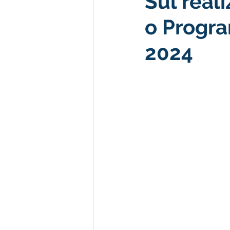
Sul real
o Progra
Desenvolvimento econômico e 
2024
Obras e Desenvolvimento Urba
Limpeza
Festival da Farinh
Festival da Farinha 2026
No