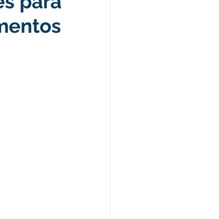
es para
imentos
Celebração
nças e Tributos
Lei