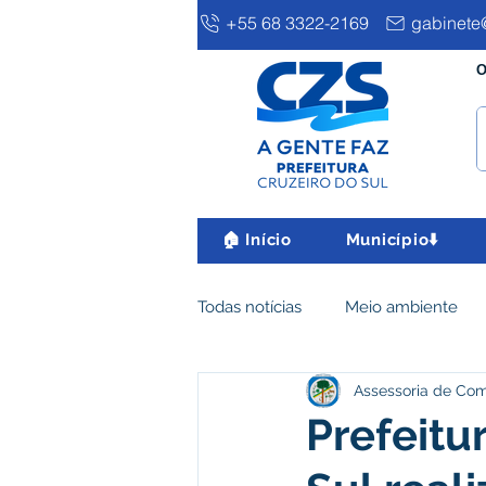
+55 68 3322-2169
gabinete@
O
🏠 Início
Município⬇️
Todas notícias
Meio ambiente
Assessoria de Co
Clima e Meio Ambiente
Ass
Prefeitu
IPTU
Desenvolvimento eco