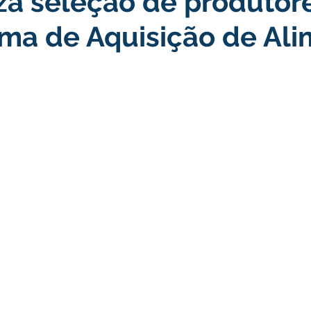
iza seleção de produtor
ma de Aquisição de Al
turismo
Transporte, Trânsito e Mobilidade
Limpeza
no
Cheia do Rio Juruá 2025
Ordem de Serviço
Fina
a 2025
Decreto
Comunicação
Cheia do Rio 2026
ta Pública