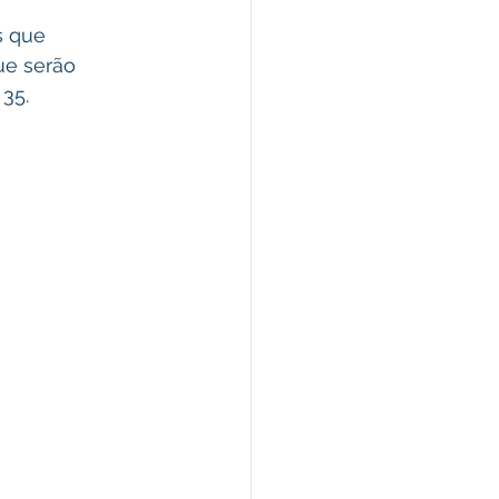
s que 
ue serão 
35.