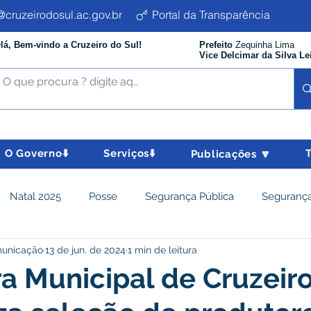
cruzeirodosul.ac.gov.br
Portal da Transparência
lá, Bem-vindo a Cruzeiro do Sul!
Prefeito
Zequinha Lima
Vice Delcimar da Silva Le
O Governo⬇️
Serviços⬇️
Publicações 🔽
Natal 2025
Posse
Segurança Pública
Segurança
municação
13 de jun. de 2024
1 min de leitura
istência Social e Cidadania
Parcerias
Desenvolvimento
ra Municipal de Cruzeir
nômico e turismo
Tributos
Departamento de Limpeza