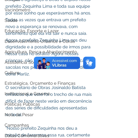
prefeito Zequinha Lima e toda sua equipe 
Vacinômetro
por esse sonho que esperávamos há anos. 
Todas as vezes que entrava um prefeito 
Saúde
novo a esperança se renovava, com 
Educação, Esporte e Lazer
sentimento que ela iria sair e nunca saia. 
Agora o prefeito Zequinha Lima nos deu 
Desenvolvimento Urbanos e Obras
dignidade e a possibilidade de irmos para 
Agricultura, Pesca e Abastecimento
nossa casa no asfalto. Agora nossas 
crianças  não irão mais precisas colocar 
Assistência Social
sacolas nos pés para irem à escola”, disse 
Cultura
dona Marliz.
Estratégica, Orçamento e Finanças
O secretário de Obras Josinaldo Batista 
Institucional e Governo
enfatizou que este foi o trecho de rua mais 
difícil de fazer neste verão em decorrência 
Políticas Públicas
das séries de dificuldades apresentadas 
Nota de Pesar
no local.
Campanhas
"Nosso prefeito Zequinha nos deu a 
missão de fazermos essa rua, certamente 
Datas Comemorativas