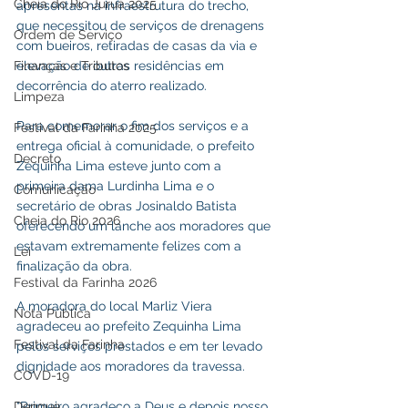
Cheia do Rio Juruá 2025
apresentas na infraestrutura do trecho, 
que necessitou de serviços de drenagens 
Ordem de Serviço
com bueiros, retiradas de casas da via e 
Finanças e Tributos
elevação de outras residências em 
decorrência do aterro realizado.
Limpeza
Para comemorar o fim dos serviços e a 
Festival da Farinha 2025
entrega oficial à comunidade, o prefeito 
Decreto
Zequinha Lima esteve junto com a 
primeira dama Lurdinha Lima e o 
Comunicação
secretário de obras Josinaldo Batista 
Cheia do Rio 2026
oferecendo um lanche aos moradores que 
estavam extremamente felizes com a 
Lei
finalização da obra.
Festival da Farinha 2026
A moradora do local Marliz Viera 
Nota Pública
agradeceu ao prefeito Zequinha Lima 
Festival da Farinha
pelos serviços prestados e em ter levado 
dignidade aos moradores da travessa.
COVD-19
Dengue
"Primeiro agradeço a Deus e depois nosso 