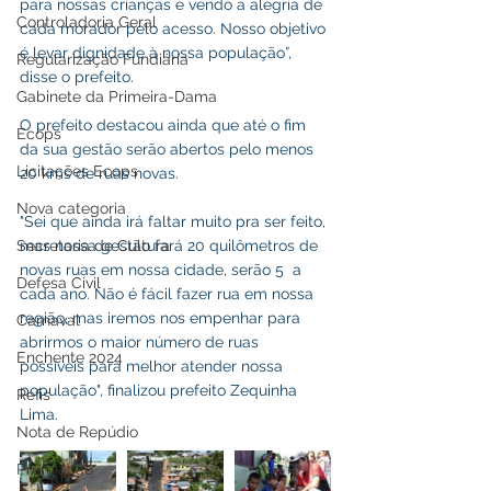
para nossas crianças e vendo a alegria de 
Controladoria Geral
cada morador pelo acesso. Nosso objetivo 
é levar dignidade à nossa população”, 
Regularização Fundiária
disse o prefeito.
Gabinete da Primeira-Dama
O prefeito destacou ainda que até o fim 
Ecops
da sua gestão serão abertos pelo menos 
Licitações Ecops
20 kms de ruas novas. 
Nova categoria
"Sei que ainda irá faltar muito pra ser feito, 
Secretaria de Cultura
mas nossa gestão fará 20 quilômetros de 
novas ruas em nossa cidade, serão 5  a 
Defesa Civil
cada ano. Não é fácil fazer rua em nossa 
região, mas iremos nos empenhar para 
Carnaval
abrirmos o maior número de ruas 
Enchente 2024
possíveis para melhor atender nossa 
população", finalizou prefeito Zequinha 
Refis
Lima.
Nota de Repúdio
Premiação