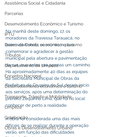
Assistência Social e Cidadania
Parcerias
Desenvolvimento Econômico e Turismo
Na manhã deste domingo, 17, os 
IPTU
moradores da Travessa Tarauacá, no 
Desenvolvimento econômico e turismo
bairro da Cohab, se reuniram para 
comemorar e agradecer à gestão 
Tributos
municipal pela abertura e pavimentação 
da rua, que antes era apenas um caminho. 
Departamento de Limpeza
Há aproximadamente 40 dias as equipes 
Encontro Nacional
da Secretaria Municipal de Obras da 
Prefeitura de Cruzeiro do Sul deram início 
Desenvolvimento econômico e turismo
aos serviços, após uma determinação do 
Transporte, Trânsito e Mobilidade
prefeito Zequinha Lima, que foi no local 
conhecer de perto a realidade. 
Limpeza
Celebração
A obra foi considerada uma das mais 
difíceis de se realizar durante a operação 
Obras e Desenvolvimento Urbano
verão, em função das dificuldades 