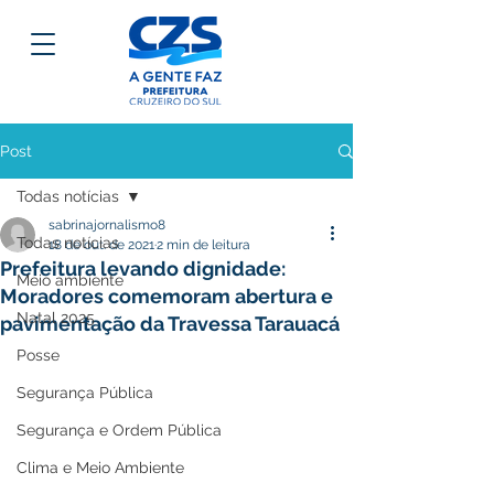
Post
Todas notícias
sabrinajornalismo8
Todas notícias
18 de out. de 2021
2 min de leitura
Prefeitura levando dignidade:
Meio ambiente
Moradores comemoram abertura e
Natal 2025
pavimentação da Travessa Tarauacá
Posse
Segurança Pública
Segurança e Ordem Pública
Clima e Meio Ambiente