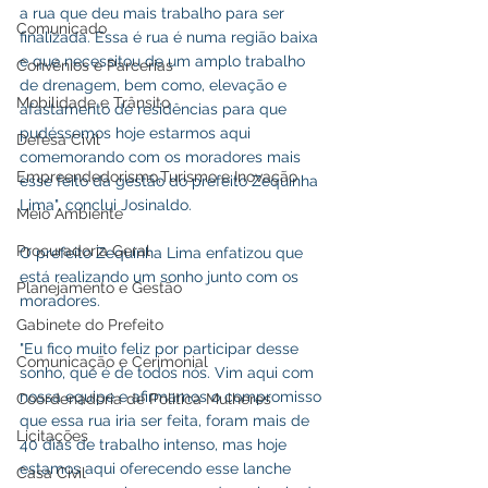
a rua que deu mais trabalho para ser 
Comunicado
finalizada. Essa é rua é numa região baixa 
e que necessitou de um amplo trabalho 
Convênios e Parcerias
de drenagem, bem como, elevação e 
Mobilidade e Trânsito
afastamento de residências para que 
pudéssemos hoje estarmos aqui 
Defesa Civil
comemorando com os moradores mais 
Empreendedorismo,Turismo e Inovação
esse feito da gestão do prefeito Zequinha 
Lima", conclui Josinaldo.
Meio Ambiente
Procuradoria Geral
O prefeito Zequinha Lima enfatizou que 
está realizando um sonho junto com os 
Planejamento e Gestão
moradores.
Gabinete do Prefeito
"Eu fico muito feliz por participar desse 
Comunicação e Cerimonial
sonho, que é de todos nós. Vim aqui com 
nossa equipe e afirmamos o compromisso 
Coordenadoria de Politica Mulheres
que essa rua iria ser feita, foram mais de 
Licitações
40 dias de trabalho intenso, mas hoje 
estamos aqui oferecendo esse lanche 
Casa Civil