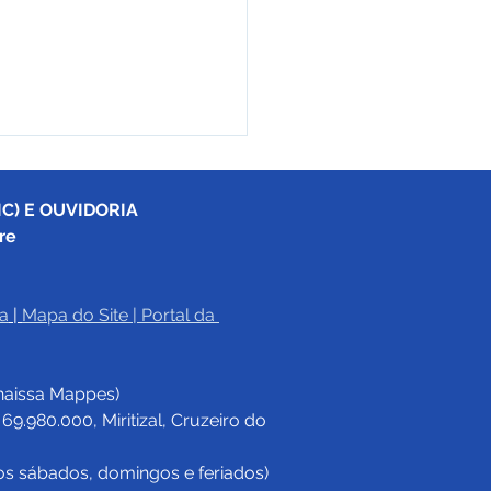
C) E OUVIDORIA
re
a
|
Mapa do Site
 | 
Portal da 
eitura de Cruzeiro do
apoia gravação de
haissa Mappes)
ga-metragem que
aca integração entre
.980.000, Miritizal, Cruzeiro do 
il e Peru
os sábados, domingos e feriados)