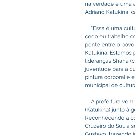
na verdade é uma a
Adriano Katukina, c
    “Essa é uma cultura que já nasce com a gente, com o nosso povo e desse muito 
cedo eu trabalho c
ponte entre o povo 
Katukina. Estamos p
lideranças Shaná (
juventude para a cu
pintura corporal e e
municipal de cultur
    A prefeitura vem buscando ampliar cada vez mais a participação do povo Noke Koi 
(Katukina) junto à 
Reconhecendo a co
Cruzeiro do Sul, a s
Gustavo, trazendo 