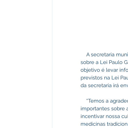
    A secretaria municipal de cultura realizou nesta quinta, 30, uma primeira escuta 
sobre a Lei Paulo G
objetivo é levar in
previstos na Lei Pa
da secretaria irá en
    “Temos a agradecer ao secretario de cultura, Aldemir Maciel por trazer informações 
importantes sobre 
incentivar nossa cu
medicinas tradicion