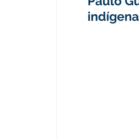
Paulo G
indígena
Desenvolvimento econômico e 
Obras e Desenvolvimento Urba
Limpeza
Festival da Farinh
Festival da Farinha 2026
No