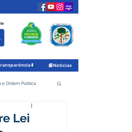
ite
Transparência⬇️
📰Notícias
 e Ordem Pública
 Econômico e Turismo
re Lei
Encontro Nacional