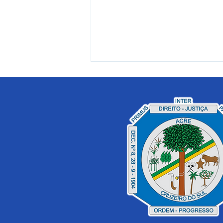
Festival da Farinha de
Cruzeiro do Sul terá mais
de 150 expositores e
participação de artistas
nacionais e locais