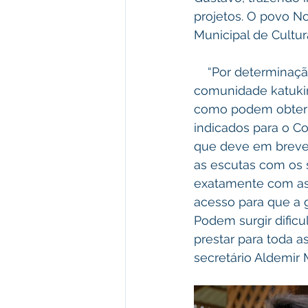
projetos. O povo No
Municipal de Cultur
    “Por determinação do prefeito Zequinha estamos realizando esta primeira escuta na 
comunidade katukin
como podem obter a
indicados para o Co
que deve em breve s
as escutas com os s
exatamente com as 
acesso para que a 
Podem surgir dificu
prestar para toda a
secretário Aldemir 