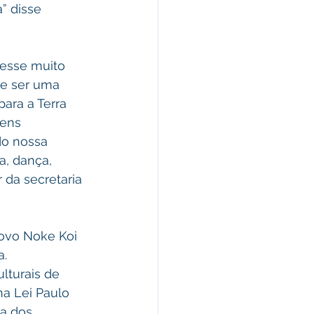
” disse 
de ser uma 
ara a Terra 
vens 
do nossa 
a, dança, 
r da secretaria 
.  
turais de 
na Lei Paulo 
a dos 