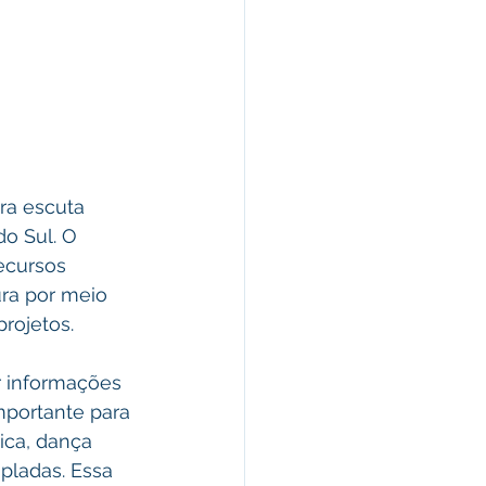
o Sul. O 
ecursos 
ura por meio 
projetos.
portante para 
ica, dança 
pladas. Essa 