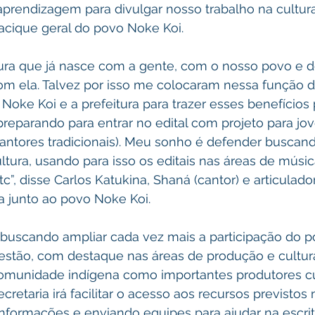
prendizagem para divulgar nosso trabalho na cultura
acique geral do povo Noke Koi.
om ela. Talvez por isso me colocaram nessa função 
Noke Koi e a prefeitura para trazer esses benefícios p
reparando para entrar no edital com projeto para jo
cantores tradicionais). Meu sonho é defender buscan
ltura, usando para isso os editais nas áreas de músic
tc”, disse Carlos Katukina, Shaná (cantor) e articulado
a junto ao povo Noke Koi.
gestão, com destaque nas áreas de produção e cultura
munidade indígena como importantes produtores cul
ecretaria irá facilitar o acesso aos recursos previstos 
informações e enviando equipes para ajudar na escrit