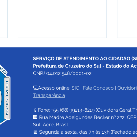
SERVIÇO DE ATENDIMENTO AO CIDADÃO (SI
Prefeitura de Cruzeiro do Sul - Estado do Ac
CNPJ 04.012.548/0001-02
💻Acesso online: 
SIC 
| 
Fale Conosco
 | 
Ouvidori
Transparência
Prefeitura de Cruzeiro do
Pref
Sul encerra pagamentos da
Sul 
📱Fone: +55 (68) 
99213-8219
 (Ouvidora Geral 
T
Lei Aldir Blanc 2026 e
lon
garante investimento de R$
dest
🏢 Rua Madre Adelgundes Becker nº 222, CEP 69
680 mil em projetos
Bras
Sul, Acre, Brasil.
culturais
📅 Segunda a sexta, das 7h às 13h (Fechado a