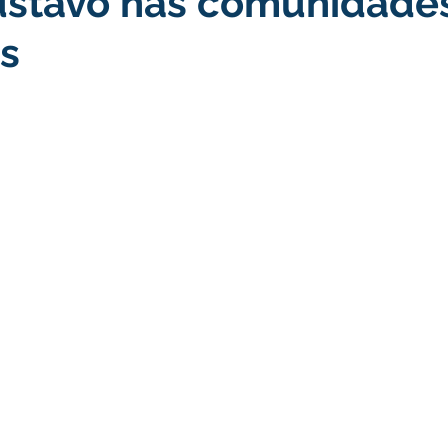
ustavo nas comunidade
s
turismo
Transporte, Trânsito e Mobilidade
Limpeza
no
Cheia do Rio Juruá 2025
Ordem de Serviço
Fina
a 2025
Decreto
Comunicação
Cheia do Rio 2026
ta Pública