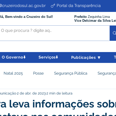
cruzeirodosul.ac.gov.br
Portal da Transparência
lá, Bem-vindo a Cruzeiro do Sul!
Prefeito
Zequinha Lima
Vice Delcimar da Silva Le
O Governo⬇️
Serviços⬇️
Publicações 🔽
Natal 2025
Posse
Segurança Pública
Segurança
municação
2 de abr. de 2023
2 min de leitura
istência Social e Cidadania
Parcerias
Desenvolvimento
ra leva informações sob
nômico e turismo
Tributos
Departamento de Limpeza