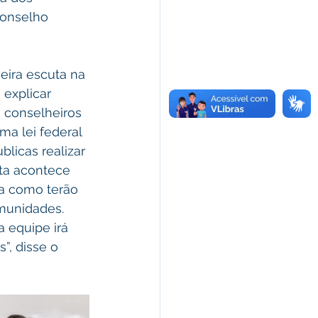
Conselho 
explicar 
 conselheiros 
ma lei federal 
licas realizar 
uta acontece 
a como terão 
munidades. 
a equipe irá 
”, disse o 