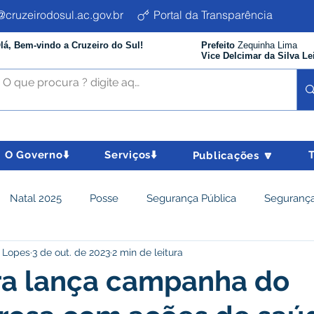
cruzeirodosul.ac.gov.br
Portal da Transparência
lá, Bem-vindo a Cruzeiro do Sul!
Prefeito
Zequinha Lima
Vice Delcimar da Silva Le
O Governo⬇️
Serviços⬇️
Publicações 🔽
Natal 2025
Posse
Segurança Pública
Segurança
 Lopes
3 de out. de 2023
2 min de leitura
istência Social e Cidadania
Parcerias
Desenvolvimento
ra lança campanha do
nômico e turismo
Tributos
Departamento de Limpeza