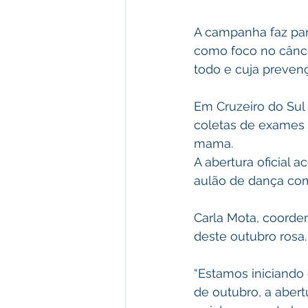
A campanha faz par
como foco no cânc
todo e cuja prevenç
Em Cruzeiro do Sul
coletas de exames 
mama.
A abertura oficial
aulão de dança com
Carla Mota, coorde
deste outubro rosa.
“Estamos iniciando
de outubro, a aber