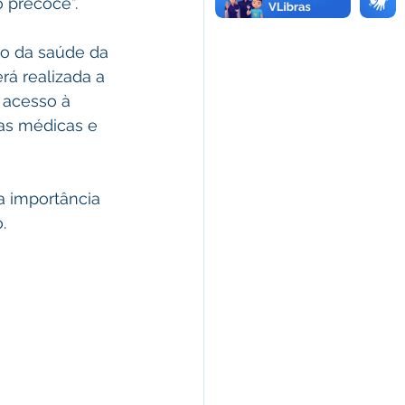
precoce”. 
o da saúde da 
á realizada a 
 acesso à 
as médicas e 
a importância 
. 