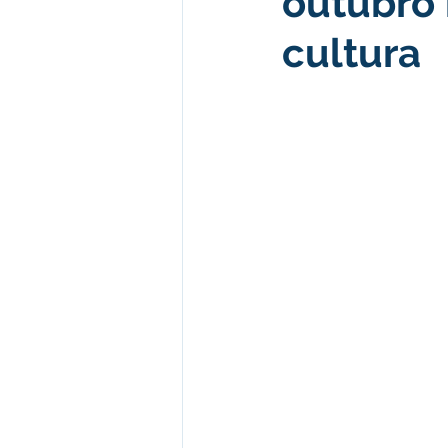
outubro
cultura
Desenvolvimento econômico e 
Obras e Desenvolvimento Urba
Limpeza
Festival da Farinh
Festival da Farinha 2026
No