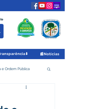
ite
Transparência⬇️
📰Notícias
 e Ordem Pública
 Econômico e Turismo
Encontro Nacional