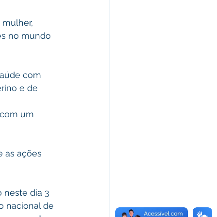
 mulher, 
es no mundo 
 saúde com 
rino e de 
o com um 
e as ações 
neste dia 3 
o nacional de 