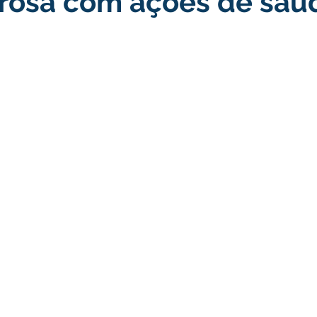
 rosa com ações de saú
turismo
Transporte, Trânsito e Mobilidade
Limpeza
no
Cheia do Rio Juruá 2025
Ordem de Serviço
Fina
a 2025
Decreto
Comunicação
Cheia do Rio 2026
ta Pública