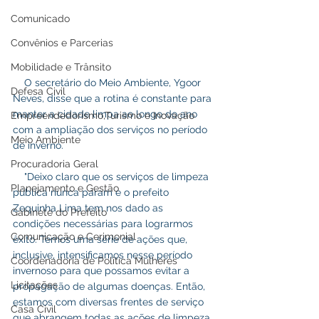
Comunicado
Convênios e Parcerias
Mobilidade e Trânsito
    O secretário do Meio Ambiente, Ygoor 
Defesa Civil
Neves, disse que a rotina é constante para 
manter a cidade limpa ao longo do ano 
Empreendedorismo,Turismo e Inovação
com a ampliação dos serviços no período 
Meio Ambiente
de inverno.
Procuradoria Geral
    "Deixo claro que os serviços de limpeza 
Planejamento e Gestão
pública nunca param e o prefeito 
Zequinha Lima tem nos dado as 
Gabinete do Prefeito
condições necessárias para lograrmos 
Comunicação e Cerimonial
êxito. Temos uma série de ações que, 
inclusive, intensificamos nesse período 
Coordenadoria de Politica Mulheres
invernoso para que possamos evitar a 
Licitações
propagação de algumas doenças. Então, 
estamos com diversas frentes de serviço 
Casa Civil
que abrangem todas as ações de limpeza 