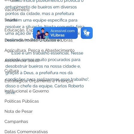
    O alto índice pluviométrico provoca o 
entupimento de bueiros em diversos 
Vacinômetro
pontos da cidade, mas a prefeitura 
Saúde
mantém uma equipe específica para 
resolver a situação. Nesta segunda-feira, 
Educação, Esporte e Lazer
uma ação de emergência também foi 
realizada no Bairro Cruzeirão.
Desenvolvimento Urbanos e Obras
Agricultura, Pesca e Abastecimento
    "Esse é um trabalho essencial. Nesse 
período somos muito procurados para 
Assistência Social
desobstruir bueiros na nossa cidade e, 
Cultura
graças à Deus, a prefeifura nos dá 
condições para realizarmos esse trabalho", 
Estratégica, Orçamento e Finanças
disso o chefe da equipe, Carlos Roberto 
Institucional e Governo
Silva.
Políticas Públicas
Nota de Pesar
Campanhas
Datas Comemorativas