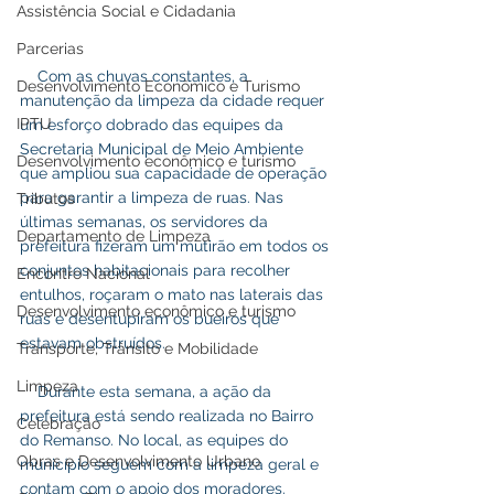
Assistência Social e Cidadania
Parcerias
    Com as chuvas constantes, a 
Desenvolvimento Econômico e Turismo
manutenção da limpeza da cidade requer 
IPTU
um esforço dobrado das equipes da 
Secretaria Municipal de Meio Ambiente   
Desenvolvimento econômico e turismo
que ampliou sua capacidade de operação 
para garantir a limpeza de ruas. Nas 
Tributos
últimas semanas, os servidores da 
Departamento de Limpeza
prefeitura fizeram um mutirão em todos os 
conjuntos habitacionais para recolher 
Encontro Nacional
entulhos, roçaram o mato nas laterais das 
Desenvolvimento econômico e turismo
ruas e desentupiram os bueiros que 
estavam obstruídos.
Transporte, Trânsito e Mobilidade
Limpeza
    Durante esta semana, a ação da 
prefeitura está sendo realizada no Bairro 
Celebração
do Remanso. No local, as equipes do 
Obras e Desenvolvimento Urbano
município seguem com a limpeza geral e 
contam com o apoio dos moradores.