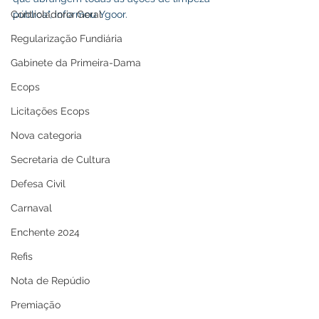
pública", informou Ygoor.
Controladoria Geral
Regularização Fundiária
Gabinete da Primeira-Dama
Ecops
Licitações Ecops
Nova categoria
Secretaria de Cultura
Defesa Civil
Carnaval
Enchente 2024
Refis
Nota de Repúdio
Premiação