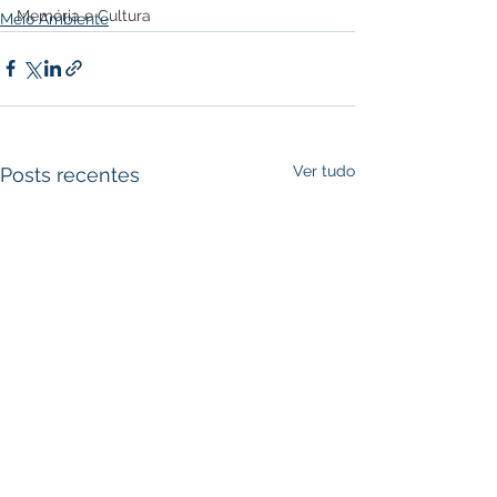
Memória e Cultura
Meio Ambiente
Ver tudo
Posts recentes