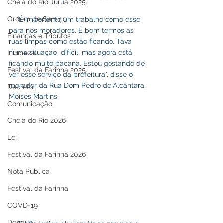
Cheia do Rio Juruá 2025
Ordem de Serviço
    "É importante um trabalho como esse 
para nós moradores. É bom termos as 
Finanças e Tributos
ruas limpas como estão ficando. Tava 
numa situação  difícil, mas agora está 
Limpeza
ficando muito bacana. Estou gostando de 
Festival da Farinha 2025
ver esse serviço da prefeitura", disse o 
morador da Rua Dom Pedro de Alcântara, 
Decreto
Moisés Martins.
Comunicação
Cheia do Rio 2026
Lei
Festival da Farinha 2026
Nota Pública
Festival da Farinha
COVD-19
Dengue