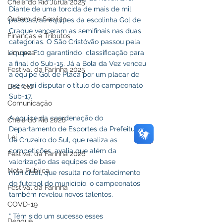
Cheia do Rio Juruá 2025
Diante de uma torcida de mais de mil 
Ordem de Serviço
pessoas, as equipes da escolinha Gol de 
Craque venceram as semifinais nas duas 
Finanças e Tributos
categorias. O São Cristóvão passou pela 
Limpeza
equipe F10 garantindo  classificação para 
a final do Sub-15. Já a Bola da Vez venceu 
Festival da Farinha 2025
a equipe Gol de Placa por um placar de 
3x2 e vai disputar o título do campeonato 
Decreto
Sub-17.
Comunicação
A equipe da coordenação do 
Cheia do Rio 2026
Departamento de Esportes da Prefeitura 
Lei
de Cruzeiro do Sul, que realiza as 
competições, avalia que além da 
Festival da Farinha 2026
valorização das equipes de base 
Nota Pública
municipal, que resulta no fortalecimento 
do futebol do município, o campeonatos 
Festival da Farinha
também revelou novos talentos.
COVD-19
" Têm sido um sucesso esses 
Dengue