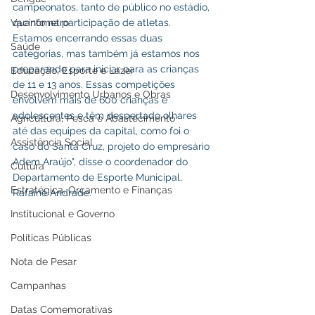
campeonatos, tanto de público no estádio, 
Vacinômetro
quanto na participação de atletas. 
Estamos encerrando essas duas 
Saúde
categorias, mas também já estamos nos 
preparando para iniciar para as crianças 
Educação, Esporte e Lazer
de 11 e 13 anos. Essas competições 
Desenvolvimento Urbanos e Obras
envolvem mais de 600 crianças e 
adolescentes e têm despertado olhares 
Agricultura, Pesca e Abastecimento
até das equipes da capital, como foi o 
Assistência Social
caso do Santa Cruz, projeto do empresário 
Adem Araújo", disse o coordenador do 
Cultura
Departamento de Esporte Municipal, 
Estratégica, Orçamento e Finanças
Rafaine Andrade. 
Institucional e Governo
Políticas Públicas
Nota de Pesar
Campanhas
Datas Comemorativas