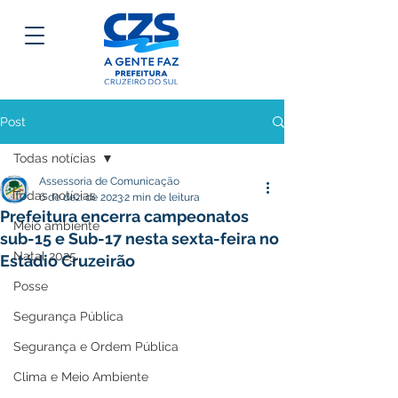
Post
Todas notícias
Assessoria de Comunicação
Todas notícias
6 de dez. de 2023
2 min de leitura
Prefeitura encerra campeonatos
Meio ambiente
sub-15 e Sub-17 nesta sexta-feira no
Natal 2025
Estádio Cruzeirão
Posse
Segurança Pública
Segurança e Ordem Pública
Clima e Meio Ambiente