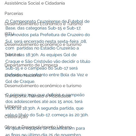
Assistência Social e Cidadania
Parcerias
O Campeonato Cruzeirense de Futebol de 
Desenvolvimento Econômico e Turismo
Base, das categorias Sub-15 e Sub-17, 
IPTU
promovidos pela Prefeitura de Cruzeiro do 
Sul, será encerrado nesta sexta-feira ,08, 
Desenvolvimento econômico e turismo
com  partidas no Estádio Cruzeirão a 
Tributos
partir das 18:30h. As equipes Gol de 
Craque e São Cristóvão vão decidir o título 
Departamento de Limpeza
Sub-15 e o campeão do Sub-17 será 
definido no confronto entre Bola da Vez e 
Encontro Nacional
Gol de Craque.
Desenvolvimento econômico e turismo
O primeiro jogo que definirá o campeão 
Transporte, Trânsito e Mobilidade
dos adolescentes até aos 15 anos, terá 
Limpeza
início às 18:30h. A segunda partida, que 
vale o título do Sub-17, começa às 20:30h.
Celebração
Obras e Desenvolvimento Urbano
As quatro equipes se classificaram para 
as finas no último dia 25 de novembro. 