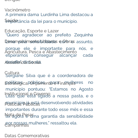
Vacinômetro
A primeira dama Lurdinha Lima destacou a 
Saúde
importância da lei para o município. 
Educação, Esporte e Lazer
“Quero agradecer ao prefeito Zequinha 
Desenvolvimento Urbanos e Obras
Lima pela sensibilidade com o assunto, 
porque ele é importante para nós, e 
Agricultura, Pesca e Abastecimento
esperamos conseguir alcançar cada 
desafio”, disse ela. 
Assistência Social
Cultura
Sergiane Silva que é a coordenadora de 
políticas públicas para mulheres no 
Estratégica, Orçamento e Finanças
município pontuou: “Estamos no Agosto 
Institucional e Governo
Lilás que está ligado a nossa pasta, e o 
município já está desenvolvendo atividades 
Políticas Públicas
importantes durante todo esse mês e essa 
Nota de Pesar
lei agora é uma garantia da sensibilidade 
por nossas mulheres,” ressaltou ela. 
Campanhas
Datas Comemorativas