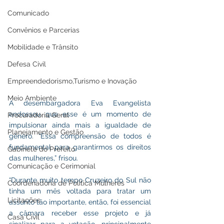
Comunicado
Convênios e Parcerias
Mobilidade e Trânsito
Defesa Civil
Empreendedorismo,Turismo e Inovação
Meio Ambiente
A desembargadora Eva Evangelista 
endossou que esse é um momento de 
Procuradoria Geral
impulsionar ainda mais a igualdade de 
Planejamento e Gestão
gênero. “Essa compreensão de todos é 
fundamental para garantirmos os direitos 
Gabinete do Prefeito
das mulheres,” frisou. 
Comunicação e Cerimonial
“Durante muito tempo Cruzeiro do Sul não 
Coordenadoria de Politica Mulheres
tinha um mês voltada para tratar um 
Licitações
assunto tão importante, então, foi essencial 
a câmara receber esse projeto e já 
Casa Civil