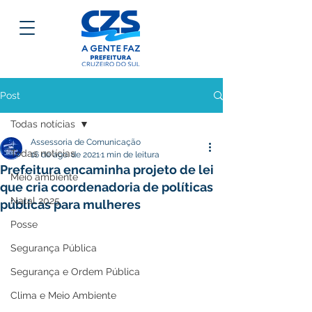
Post
Todas notícias
Assessoria de Comunicação
Todas notícias
16 de ago. de 2021
1 min de leitura
Prefeitura encaminha projeto de lei
Meio ambiente
que cria coordenadoria de políticas
Natal 2025
públicas para mulheres
Posse
Segurança Pública
Segurança e Ordem Pública
Clima e Meio Ambiente