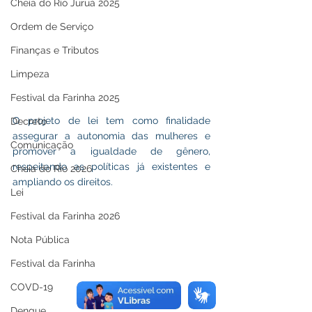
Cheia do Rio Juruá 2025
Ordem de Serviço
Finanças e Tributos
Limpeza
Festival da Farinha 2025
O projeto de lei tem como finalidade 
Decreto
assegurar a autonomia das mulheres e 
Comunicação
promover a igualdade de gênero, 
respeitando as políticas já existentes e 
Cheia do Rio 2026
ampliando os direitos. 
Lei
Festival da Farinha 2026
Nota Pública
Festival da Farinha
COVD-19
Dengue