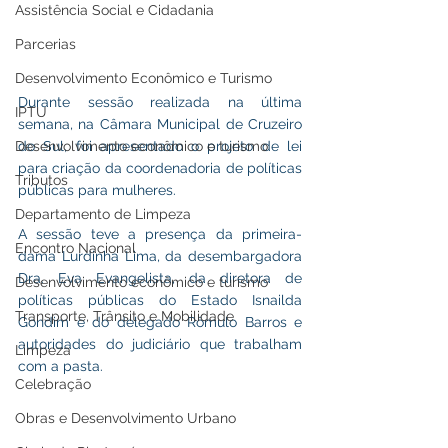
Assistência Social e Cidadania
Parcerias
Desenvolvimento Econômico e Turismo
Durante sessão realizada na última 
IPTU
semana, na Câmara Municipal de Cruzeiro 
Desenvolvimento econômico e turismo
do Sul, foi apresentado o projeto de lei 
para criação da coordenadoria de políticas 
Tributos
públicas para mulheres. 
Departamento de Limpeza
A sessão teve a presença da primeira-
Encontro Nacional
dama Lurdinha Lima, da desembargadora 
Dra. Eva Evangelista, da diretora de 
Desenvolvimento econômico e turismo
políticas públicas do Estado Isnailda 
Transporte, Trânsito e Mobilidade
Gondim e do delegado Rômulo Barros e 
autoridades do judiciário que trabalham 
Limpeza
com a pasta. 
Celebração
Obras e Desenvolvimento Urbano