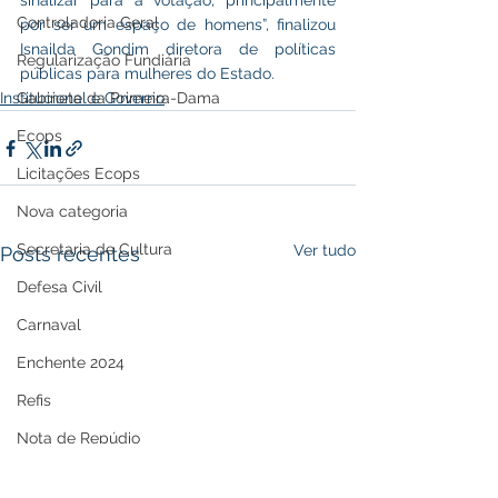
sinalizar para a votação, principalmente 
Controladoria Geral
por ser um espaço de homens”, finalizou 
Isnailda Gondim diretora de políticas 
Regularização Fundiária
públicas para mulheres do Estado.
Gabinete da Primeira-Dama
Institucional e Governo
Ecops
Licitações Ecops
Nova categoria
Secretaria de Cultura
Ver tudo
Posts recentes
Defesa Civil
Carnaval
Enchente 2024
Refis
Nota de Repúdio
Premiação