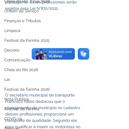
Cheia do Rio Juruá 2025
passageiros. Esses profissionais serão 
regidos pela Lei N°872/2021.
Ordem de Serviço
Finanças e Tributos
Limpeza
Festival da Farinha 2025
Decreto
Comunicação
Cheia do Rio 2026
Lei
Festival da Farinha 2026
O secretário municipal de transporte 
Nota Pública
Francisco Fábio destacou que o 
planejamento do município no cadastro 
Festival da Farinha
desses profissionais proporciona um 
COVD-19
transporte de qualidade. Segundo ele, 
para qualificar e inserir os motoristas no 
Dengue