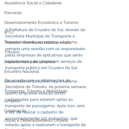
Assistência Social e Cidadania
Parcerias
Desenvolvimento Econômico e Turismo
A Prefeitura de Cruzeiro do Sul, através da 
IPTU
Secretária Municipal de Transporte e 
Desenvolvimento econômico e turismo
Trânsito  (Semtrans) realizou nesta 
semana uma reunião com os responsáveis 
Tributos
pelas empresas de aplicativos que serão 
cadastradas para prestarem serviços de 
Departamento de Limpeza
transporte público em Cruzeiro do Sul. 
Encontro Nacional
De acordo com as informações da 
Desenvolvimento econômico e turismo
Secretária de Trânsito, na próxima semana 
Transporte, Trânsito e Mobilidade
quatro empresas estarão sendo 
cadastradas para estarem aptas ao 
Limpeza
transporte de passageiros. Após isso, será 
Celebração
a vez de realizar o cadastro de 
aproximadamente 120 motoristas, que 
Obras e Desenvolvimento Urbano
estarão aptos a realizarem o transporte de 