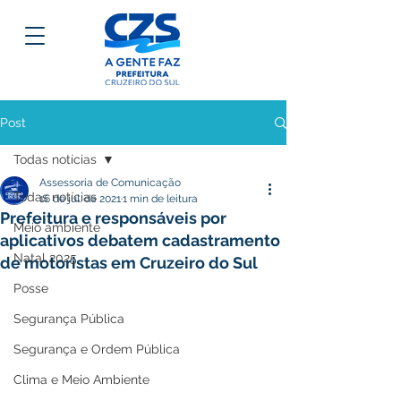
Post
Todas notícias
Assessoria de Comunicação
Todas notícias
16 de jul. de 2021
1 min de leitura
Prefeitura e responsáveis por
Meio ambiente
aplicativos debatem cadastramento
Natal 2025
de motoristas em Cruzeiro do Sul
Posse
Segurança Pública
Segurança e Ordem Pública
Clima e Meio Ambiente