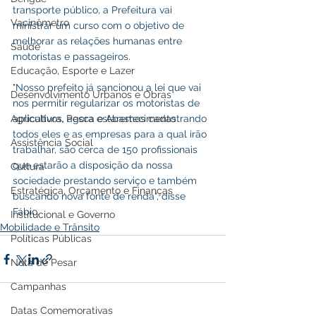
transporte público, a Prefeitura vai 
Vacinômetro
ministrar um curso com o objetivo de 
melhorar as relações humanas entre 
Saúde
motoristas e passageiros.
Educação, Esporte e Lazer
"Nosso prefeito já sancionou a lei que vai 
Desenvolvimento Urbanos e Obras
nos permitir regularizar os motoristas de 
Agricultura, Pesca e Abastecimento
aplicativos, agora estaremos cadastrando 
todos eles e as empresas para a qual irão 
Assistência Social
trabalhar, são cerca de 150 profissionais 
que estarão a disposição da nossa 
Cultura
sociedade prestando serviço e também 
Estratégica, Orçamento e Finanças
buscando nova fonte de renda", disse 
Fábio.
Institucional e Governo
Mobilidade e Trânsito
Políticas Públicas
Nota de Pesar
Campanhas
Datas Comemorativas