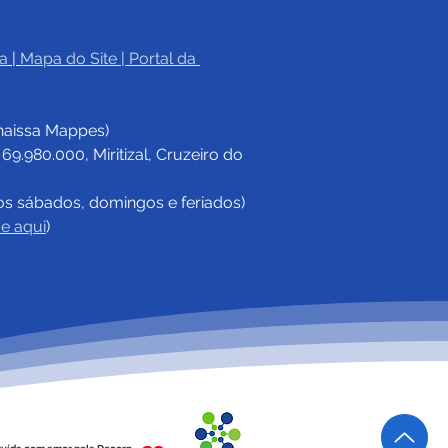
a
|
Mapa do Site
 | 
Portal da 
eitura de Cruzeiro do
firma parceria com
haissa Mappes)
rno do Estado para
alecimento de políticas
.980.000, Miritizal, Cruzeiro do 
adas às mulheres em
6
os sábados, domingos e feriados)
ue aqui
)