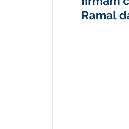
firmam 
Ramal d
Desenvolvimento econômico e 
Obras e Desenvolvimento Urba
Limpeza
Festival da Farinh
Festival da Farinha 2026
No