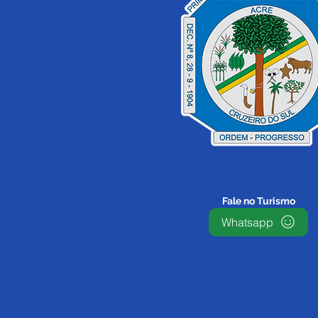
Prefeitura de Cruzeiro do
Sul assina convênios para
assistência social e entrega
equipamento para
fortalecer produção rural
Fale no Turismo
Whatsapp