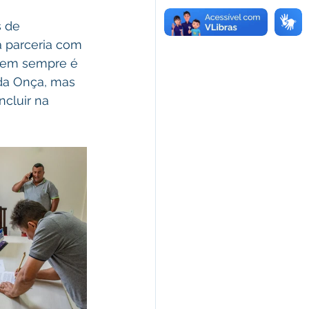
 de 
 parceria com 
nem sempre é 
da Onça, mas 
cluir na 