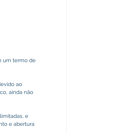
am um termo de 
evido ao 
co, ainda não 
imitadas, e 
to e abertura 