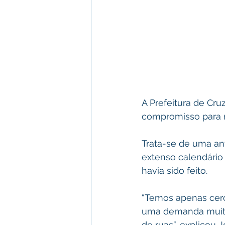
A Prefeitura de Cr
compromisso para m
Trata-se de uma an
extenso calendário 
havia sido feito.
“Temos apenas cerca
uma demanda muito 
de ruas”, explicou J