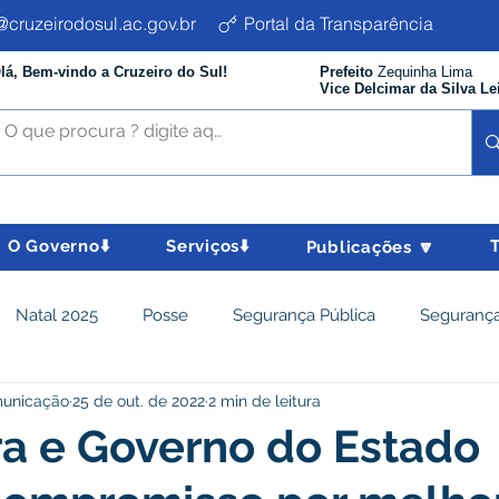
cruzeirodosul.ac.gov.br
Portal da Transparência
lá, Bem-vindo a Cruzeiro do Sul!
Prefeito
Zequinha Lima
Vice Delcimar da Silva Le
O Governo⬇️
Serviços⬇️
Publicações 🔽
Natal 2025
Posse
Segurança Pública
Segurança
municação
25 de out. de 2022
2 min de leitura
istência Social e Cidadania
Parcerias
Desenvolvimento
ra e Governo do Estado
nômico e turismo
Tributos
Departamento de Limpeza