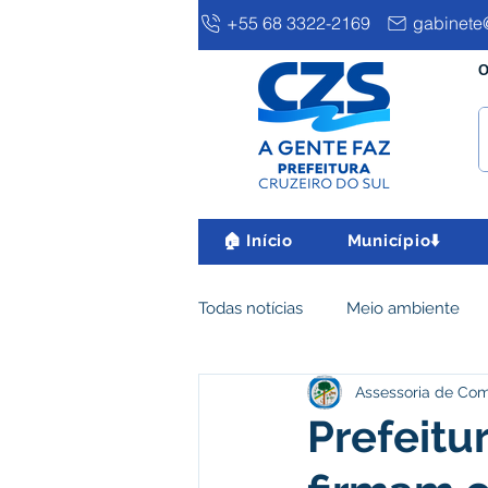
+55 68 3322-2169
gabinete@
O
🏠 Início
Município⬇️
Todas notícias
Meio ambiente
Assessoria de Co
Clima e Meio Ambiente
Ass
Prefeitu
IPTU
Desenvolvimento eco