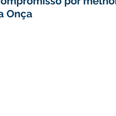
compromisso por melhor
a Onça
turismo
Transporte, Trânsito e Mobilidade
Limpeza
no
Cheia do Rio Juruá 2025
Ordem de Serviço
Fina
a 2025
Decreto
Comunicação
Cheia do Rio 2026
ta Pública