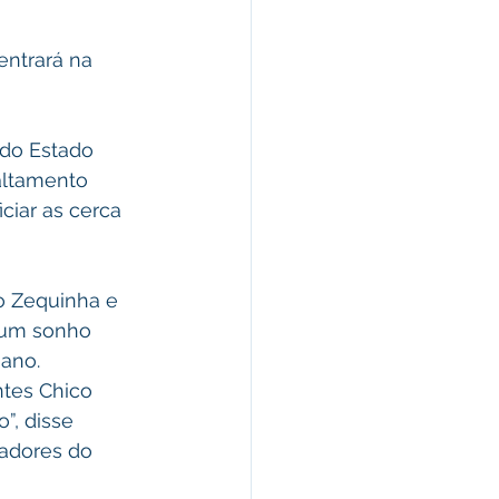
ntrará na 
 do Estado 
altamento 
iar as cerca 
o Zequinha e 
 um sonho 
ano. 
tes Chico 
”, disse 
adores do 