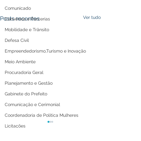
Comunicado
Ver tudo
Posts recentes
Convênios e Parcerias
Mobilidade e Trânsito
Defesa Civil
Empreendedorismo,Turismo e Inovação
Meio Ambiente
Procuradoria Geral
Planejamento e Gestão
Gabinete do Prefeito
Comunicação e Cerimonial
Coordenadoria de Politica Mulheres
Licitações
Casa Civil