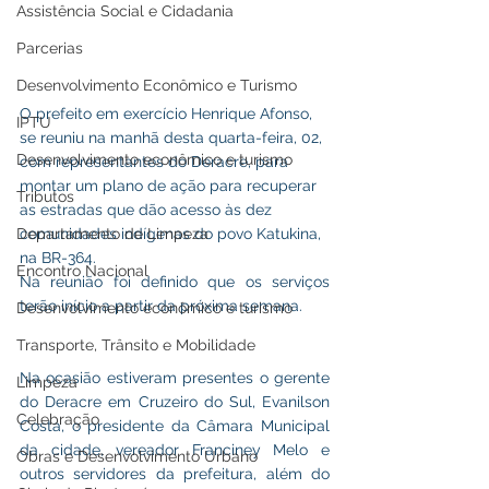
Assistência Social e Cidadania
Parcerias
Desenvolvimento Econômico e Turismo
O prefeito em exercício Henrique Afonso, 
IPTU
se reuniu na manhã desta quarta-feira, 02, 
Desenvolvimento econômico e turismo
com representantes do Deracre, para 
montar um plano de ação para recuperar 
Tributos
as estradas que dão acesso às dez 
comunidades indígenas do povo Katukina, 
Departamento de Limpeza
na BR-364. 
Encontro Nacional
Na reunião foi definido que os serviços 
terão início a partir da próxima semana.
Desenvolvimento econômico e turismo
Transporte, Trânsito e Mobilidade
Na ocasião estiveram presentes o gerente 
Limpeza
do Deracre em Cruzeiro do Sul, Evanilson 
Celebração
Costa, o presidente da Câmara Municipal 
da cidade, vereador Franciney Melo e 
Obras e Desenvolvimento Urbano
outros servidores da prefeitura, além do 