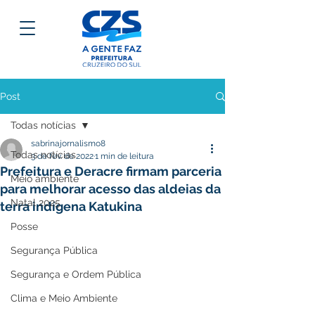
Post
Todas notícias
sabrinajornalismo8
Todas notícias
3 de fev. de 2022
1 min de leitura
Prefeitura e Deracre firmam parceria
Meio ambiente
para melhorar acesso das aldeias da
Natal 2025
terra indígena Katukina
Posse
Segurança Pública
Segurança e Ordem Pública
Clima e Meio Ambiente