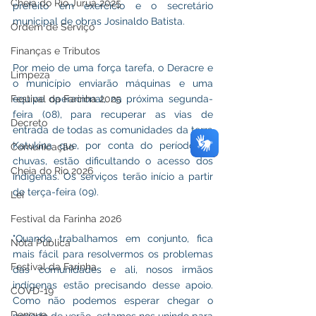
Cheia do Rio Juruá 2025
prefeito em exercício e o secretário 
municipal de obras Josinaldo Batista.
Ordem de Serviço
Finanças e Tributos
Por meio de uma força tarefa, o Deracre e 
Limpeza
o município enviarão máquinas e uma 
equipe operacional, na próxima segunda-
Festival da Farinha 2025
feira (08), para recuperar as vias de 
Decreto
entrada de todas as comunidades da terra 
Katukina que, por conta do período de 
Comunicação
chuvas, estão dificultando o acesso dos 
Cheia do Rio 2026
indígenas. Os serviços terão início a partir 
de terça-feira (09).
Lei
Festival da Farinha 2026
"Quando trabalhamos em conjunto, fica 
Nota Pública
mais fácil para resolvermos os problemas 
Festival da Farinha
das comunidades e ali, nosos irmãos 
indígenas estão precisando desse apoio. 
COVD-19
Como não podemos esperar chegar o 
Dengue
período de verão, estamos nos unindo para 