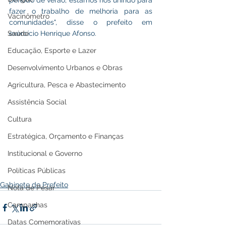
fazer o trabalho de melhoria para as 
Vacinômetro
comunidades", disse o prefeito em 
exercício Henrique Afonso.
Saúde
Educação, Esporte e Lazer
Desenvolvimento Urbanos e Obras
Agricultura, Pesca e Abastecimento
Assistência Social
Cultura
Estratégica, Orçamento e Finanças
Institucional e Governo
Políticas Públicas
Gabinete do Prefeito
Nota de Pesar
Campanhas
Datas Comemorativas