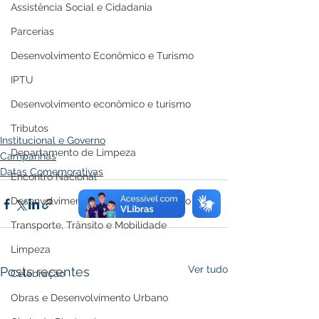
Assistência Social e Cidadania
Parcerias
Desenvolvimento Econômico e Turismo
IPTU
Desenvolvimento econômico e turismo
Tributos
Institucional e Governo
Departamento de Limpeza
Campanhas
Datas Comemorativas
Encontro Nacional
Desenvolvimento econômico e turismo
Transporte, Trânsito e Mobilidade
Limpeza
Ver tudo
Posts recentes
Celebração
Obras e Desenvolvimento Urbano