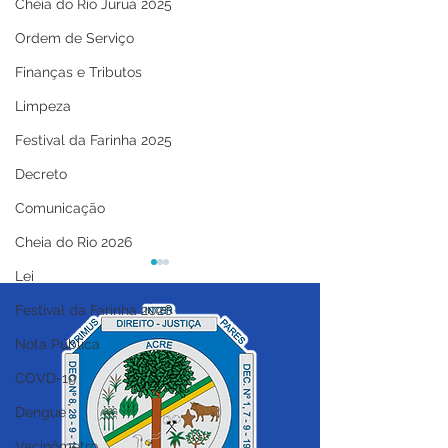
Cheia do Rio Juruá 2025
Ordem de Serviço
Finanças e Tributos
Limpeza
Festival da Farinha 2025
Decreto
Comunicação
Cheia do Rio 2026
Lei
Festival da Farinha 2026
Nota Pública
COVD-19
Dengue
12 de junho: Feliz Dia
Prefeitura de C
dos Namorados!
do Sul segue f
Vacinômetro