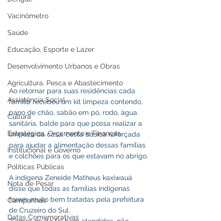
Vacinômetro
Saúde
Educação, Esporte e Lazer
Desenvolvimento Urbanos e Obras
Agricultura, Pesca e Abastecimento
Ao retornar para suas residências cada 
Assistência Social
família recebeu um kit limpeza contendo, 
pano de chão, sabão em pó, rodo, água 
Cultura
sanitária, balde para que possa realizar a 
Estratégica, Orçamento e Finanças
limpeza da casa, cesta básica reforçada 
para ajudar a alimentação dessas famílias 
Institucional e Governo
e colchões para os que estavam no abrigo.
Políticas Públicas
A indígena Zeneide Matheus kaxiwauá 
Nota de Pesar
disse que todas as famílias indígenas 
foram muito bem tratadas pela prefeitura 
Campanhas
de Cruzeiro do Sul.
Datas Comemorativas
“Fomos muito foi bem atendidos, não 