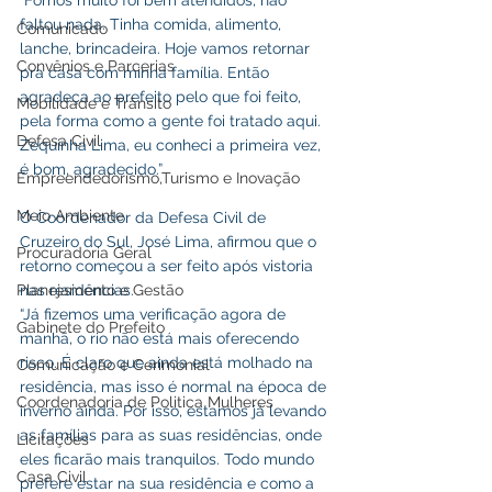
faltou nada. Tinha comida, alimento, 
Comunicado
lanche, brincadeira. Hoje vamos retornar 
Convênios e Parcerias
pra casa com minha família. Então 
agradeça ao prefeito pelo que foi feito, 
Mobilidade e Trânsito
pela forma como a gente foi tratado aqui. 
Defesa Civil
Zequinha Lima, eu conheci a primeira vez, 
é bom, agradecido.”
Empreendedorismo,Turismo e Inovação
Meio Ambiente
O Coordenador da Defesa Civil de 
Cruzeiro do Sul, José Lima, afirmou que o 
Procuradoria Geral
retorno começou a ser feito após vistoria 
nas residências.
Planejamento e Gestão
“Já fizemos uma verificação agora de 
Gabinete do Prefeito
manhã, o rio não está mais oferecendo 
risco. É claro que ainda está molhado na 
Comunicação e Cerimonial
residência, mas isso é normal na época de 
Coordenadoria de Politica Mulheres
inverno ainda. Por isso, estamos já levando 
as famílias para as suas residências, onde 
Licitações
eles ficarão mais tranquilos. Todo mundo 
Casa Civil
prefere estar na sua residência e como a 