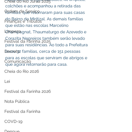
Cheia do Rio Juruá 2025
colchões e acompanhou a retirada das 
Ordem de Serviço
famílias, que retornaram para suas casas 
do Bairro do Miritizal. As demais famílias 
Finanças e Tributos
que estão nas escolas Marcelino 
Limpeza
Champagnat, Thaumaturgo de Azevedo e 
Corazita Negreiros também serão levado 
Festival da Farinha 2025
para suas residências. Ao todo a Prefeitura 
levou 32 famílias, cerca de 151 pessoas 
Decreto
para as escolas que serviram de abrigos e 
Comunicação
que agora retornarão para casa.
Cheia do Rio 2026
Lei
Festival da Farinha 2026
Nota Pública
Festival da Farinha
COVD-19
Dengue