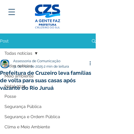
Post
Todas notícias
Assessoria de Comunicação
Todas notícias
31 de mar. de 2025
2 min de leitura
Prefeitura de Cruzeiro leva famílias
Meio ambiente
de volta para suas casas após
Natal 2025
vazante do Rio Juruá
Posse
Segurança Pública
Segurança e Ordem Pública
Clima e Meio Ambiente