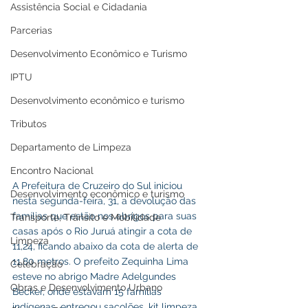
Assistência Social e Cidadania
Parcerias
Desenvolvimento Econômico e Turismo
IPTU
Desenvolvimento econômico e turismo
Tributos
Departamento de Limpeza
Encontro Nacional
A Prefeitura de Cruzeiro do Sul iniciou 
Desenvolvimento econômico e turismo
nesta segunda-feira, 31, a devolução das 
famílias que estão nos abrigos para suas 
Transporte, Trânsito e Mobilidade
casas após o Rio Juruá atingir a cota de 
Limpeza
11,24, ficando abaixo da cota de alerta de 
11,80 metros. O prefeito Zequinha Lima 
Celebração
esteve no abrigo Madre Adelgundes 
Obras e Desenvolvimento Urbano
Becker, onde estavam 15 famílias 
indígenas, entregou sacolões, kit limpeza, 