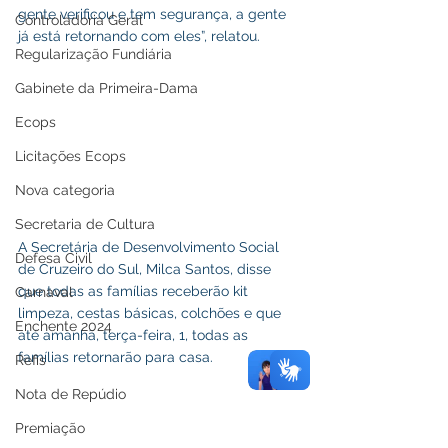
gente verificou e tem segurança, a gente 
Controladoria Geral
já está retornando com eles”, relatou.
Regularização Fundiária
Gabinete da Primeira-Dama
Ecops
Licitações Ecops
Nova categoria
Secretaria de Cultura
A Secretária de Desenvolvimento Social 
Defesa Civil
de Cruzeiro do Sul, Milca Santos, disse 
que todas as famílias receberão kit 
Carnaval
limpeza, cestas básicas, colchões e que 
Enchente 2024
até amanhã, terça-feira, 1, todas as 
famílias retornarão para casa.
Refis
Nota de Repúdio
Premiação