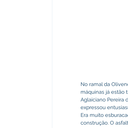
No ramal da Oliven
máquinas já estão t
Aglaiciano Pereira 
expressou entusiasm
Era muito esburacad
construção. O asfa