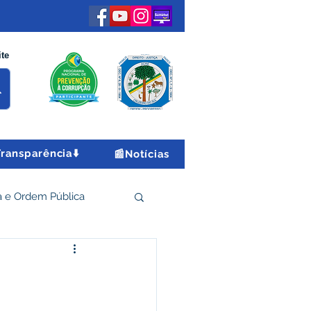
ite
Transparência⬇️
📰Notícias
 e Ordem Pública
 Econômico e Turismo
i
Encontro Nacional