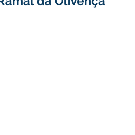
 Ramal da Olivença
turismo
Transporte, Trânsito e Mobilidade
Limpeza
no
Cheia do Rio Juruá 2025
Ordem de Serviço
Fina
a 2025
Decreto
Comunicação
Cheia do Rio 2026
ta Pública