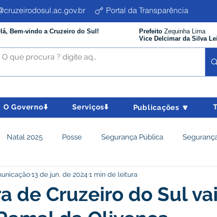
cruzeirodosul.ac.gov.br
Portal da Transparência
lá, Bem-vindo a Cruzeiro do Sul!
Prefeito
Zequinha Lima
Vice Delcimar da Silva Le
O Governo⬇️
Serviços⬇️
Publicações 🔽
Natal 2025
Posse
Segurança Pública
Segurança
municação
13 de jun. de 2024
1 min de leitura
istência Social e Cidadania
Parcerias
Desenvolvimento
ra de Cruzeiro do Sul va
nômico e turismo
Tributos
Departamento de Limpeza