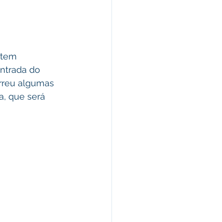
 tem 
entrada do 
orreu algumas 
a, que será 