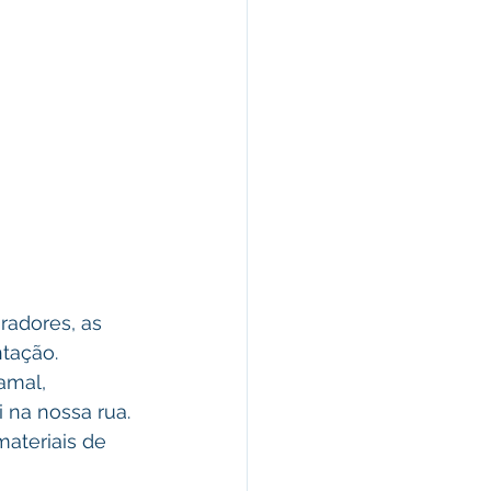
adores, as 
tação. 
amal, 
 na nossa rua. 
ateriais de 