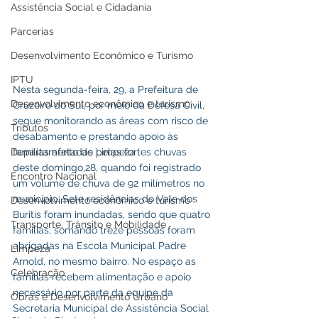
Assistência Social e Cidadania
Parcerias
Desenvolvimento Econômico e Turismo
IPTU
Nesta segunda-feira, 29, a Prefeitura de 
Desenvolvimento econômico e turismo
Cruzeiro do Sul, por meio da Defesa Civil, 
segue monitorando as áreas com risco de 
Tributos
desabamento e prestando apoio às 
Departamento de Limpeza
famílias afetadas pelas fortes chuvas 
deste domingo,28, quando foi registrado 
Encontro Nacional
um volume de chuva de 92 milímetros no 
município. Sete residências do Vale dos 
Desenvolvimento econômico e turismo
Buritis foram inundadas, sendo que quatro 
Transporte, Trânsito e Mobilidade
famílias, somando treze pessoas foram 
abrigadas na Escola Municipal Padre 
Limpeza
Arnold, no mesmo bairro. No espaço as 
Celebração
famílias recebem alimentação e apoio 
necessário por parte da equipe da 
Obras e Desenvolvimento Urbano
Secretaria Municipal de Assistência Social 