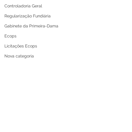
Controladoria Geral
Regularização Fundiária
Gabinete da Primeira-Dama
Ecops
Licitações Ecops
Nova categoria
Secretaria de Cultura
Defesa Civil
Carnaval
Enchente 2024
Refis
Nota de Repúdio
Premiação
Prefeitura de Cruzeiro
Prefeitura de C