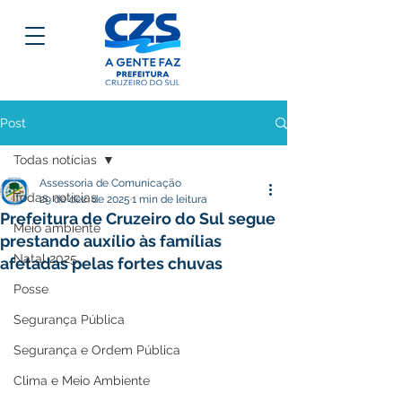
Post
Todas notícias
Assessoria de Comunicação
Todas notícias
29 de dez. de 2025
1 min de leitura
Prefeitura de Cruzeiro do Sul segue
Meio ambiente
prestando auxílio às famílias
Natal 2025
afetadas pelas fortes chuvas
Posse
Segurança Pública
Segurança e Ordem Pública
Clima e Meio Ambiente