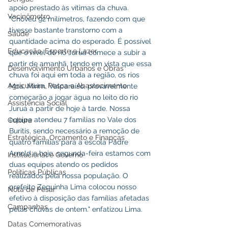
apoio prestado às vítimas da chuva.
Vacinômetro
"Choveu 92 milímetros, fazendo com que 
tivesse bastante transtorno com a 
Saúde
quantidade acima do esperado. É possível 
Educação, Esporte e Lazer
que o nível do rio Juruá comece a subir a 
partir de amanhã, tendo em vista que essa 
Desenvolvimento Urbanos e Obras
chuva foi aqui em toda a região, os rios 
Agricultura, Pesca e Abastecimento
Moa, Mirim, Valparaíso, provavelmente 
começarão a jogar água no leito do rio 
Assistência Social
Juruá a partir de hoje à tarde. Nossa 
equipe atendeu 7 famílias no Vale dos 
Cultura
Buritis, sendo necessário a remoção de 
Estratégica, Orçamento e Finanças
quatro famílias para a escola Padre 
Arnold e hoje, segunda-feira estamos com 
Institucional e Governo
duas equipes atendo os pedidos 
Políticas Públicas
realizados pela nossa população. O 
prefeito Zequinha Lima colocou nosso 
Nota de Pesar
efetivo à disposição das famílias afetadas 
Campanhas
pelas chuvas de ontem." enfatizou Lima.
Datas Comemorativas