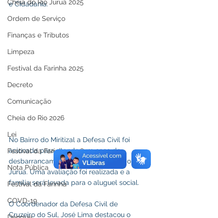
Cheia do Rio Juruá 2025
e Cidadania.
Ordem de Serviço
Finanças e Tributos
Limpeza
Festival da Farinha 2025
Decreto
Comunicação
Cheia do Rio 2026
Lei
No Bairro do Miritizal a Defesa Civil foi 
acionada para atender um caso de 
Festival da Farinha 2026
desbarrancamento às margens do Rio 
Nota Pública
Juruá. Uma avaliação foi realizada e a 
família será levada para o aluguel social.
Festival da Farinha
COVD-19
O Coordenador da Defesa Civil de 
Cruzeiro do Sul, José Lima destacou o 
Dengue