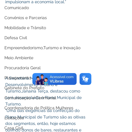
impulsionam a economia local.” 
Comunicado
Convênios e Parcerias
Mobilidade e Trânsito
Defesa Civil
Empreendedorismo,Turismo e Inovação
Meio Ambiente
Procuradoria Geral
Planejamento e Gestão
A Secretária Municipal de 
Desenvolvimento Urbano e 
Gabinete do Prefeito
Turismo,Janaína Terça, destacou como 
será desenvolvido o Plano Municipal de 
Comunicação e Cerimonial
Turismo.
Coordenadoria de Politica Mulheres
“Uma das exigências da confecção do 
Plano Municipal de Turismo são as oitivas 
Licitações
dos segmentos, então, hoje estamos 
Casa Civil
ouvindo donos de bares, restaurantes e 