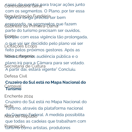
casas de eventos para traçar ações junto 
Controladoria Geral
com os segmentos. O Plano, por ter essa 
Regularização Fundiária
vigência longa precisa ser bem 
preparado, os segmentos que fazem 
Gabinete da Primeira-Dama
parte do turismo precisam ser ouvidos, 
Ecops
porque com essa vigência tão prolongada, 
o que vai ser decidido pelo plano vai ser 
Licitações Ecops
feito pelos próximos gestores. Após as 
Nova categoria
oitivas, faremos audiência pública e o 
plano irá para a Câmara para ser votado. 
Secretaria de Cultura
A partir daí, estará vigente” Concluiu.
Defesa Civil
Cruzeiro do Sul está no Mapa Nacional do 
Carnaval
Turismo
Enchente 2024
Cruzeiro do Sul está no Mapa Nacional do 
Refis
Turismo, através da plataforma nacional 
do Governo Federal. A medida possibilita 
Nota de Repúdio
que todas as cadeias que trabalham com 
Premiação
turismo como artistas, produtores 