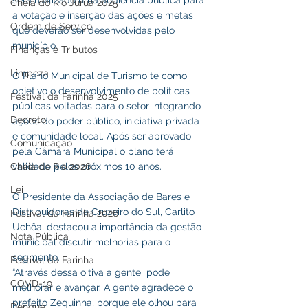
será realizado uma audiência pública para 
Cheia do Rio Juruá 2025
a votação e inserção das ações e metas 
Ordem de Serviço
que deverão ser desenvolvidas pelo 
município.
Finanças e Tributos
Limpeza
O Plano Municipal de Turismo te como 
objetivo o desenvolvimento de políticas 
Festival da Farinha 2025
públicas voltadas para o setor integrando 
Decreto
ações do poder público, iniciativa privada 
e comunidade local. Após ser aprovado 
Comunicação
pela Câmara Municipal o plano terá 
Cheia do Rio 2026
validade pelos próximos 10 anos.
Lei
O Presidente da Associação de Bares e 
Distribuidoras de Cruzeiro do Sul, Carlito 
Festival da Farinha 2026
Uchôa, destacou a importância da gestão 
Nota Pública
municipal discutir melhorias para o 
segmento.
Festival da Farinha
“Através dessa oitiva a gente  pode 
COVD-19
melhorar e avançar. A gente agradece o 
prefeito Zequinha, porque ele olhou para 
Dengue