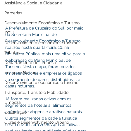
Assistência Social e Cidadania
Parcerias
Desenvolvimento Econômico e Turismo
A Prefeitura de Cruzeiro do Sul, por meio 
IPTU
da Secretaria Municipal de 
Desenvolvimento Econômico e Turismo 
Desenvolvimento econômico e turismo
realizou nesta quarta-feira, 10, na 
Tributos
Biblioteca Pública, mais uma oitiva para a 
elaboração do Plano Municipal de 
Departamento de Limpeza
Turismo. Nesta etapa, foram ouvidos 
Encontro Nacional
empreendedores e empresários ligados 
ao segmento de bares, distribuidoras e 
Desenvolvimento econômico e turismo
casas noturnas.
Transporte, Trânsito e Mobilidade
Já foram realizadas oitivas com os 
Limpeza
segmentos da hotelaria, alimentos, 
agências de viagens e atrativos naturais. 
Celebração
Outros segmentos da cadeia turística 
Obras e Desenvolvimento Urbano
serão ouvidos em 2026. Após as oitivas 