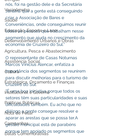
nós, foi na gestão dele e da Secretária 
Vacinômetro
Janaína que a gente está conseguindo 
criar a Associação de Bares e 
Saúde
Conveniências, onde conseguimos reunir 
Educação, Esporte e Lazer
todas as pessoas que trabalham nesse 
segmento que ajuda no crescimento da 
Desenvolvimento Urbanos e Obras
economia de Cruzeiro do Sul.”
Agricultura, Pesca e Abastecimento
O representante de Casas Noturnas 
Assistência Social
Marcos Vinícius Alencar, enfatiza a 
importância dos segmentos se reunirem 
Cultura
para discutir melhorias para o turismo de 
Estratégica, Orçamento e Finanças
Cruzeiro do Sul.
“É uma boa iniciativa porque todos os 
Institucional e Governo
setores têm suas particularidades e suas 
Políticas Públicas
dificuldades também. Eu acho que no 
diálogo a gente consegue resolver e 
Nota de Pesar
aparar as arestas que se possa ter.A 
Campanhas
gestão municipal está de parabéns 
porque tem apoiado os segmentos que 
Datas Comemorativas