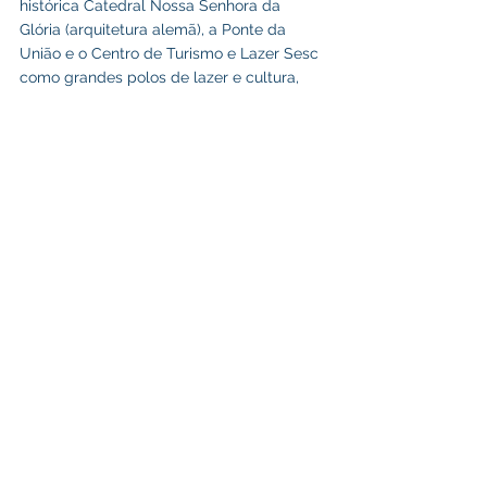
histórica Catedral Nossa Senhora da 
Glória (arquitetura alemã), a Ponte da 
União e o Centro de Turismo e Lazer Sesc 
como grandes polos de lazer e cultura, 
com opções de gastronomia e atividades 
ao ar livre, além do Mercado Municipal e a 
Aldeia Noke Koi para vivências culturais.
Empreendedorismo,Turismo e Inovação