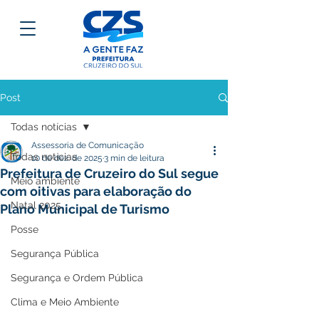
Post
Todas notícias
Assessoria de Comunicação
Todas notícias
10 de dez. de 2025
3 min de leitura
Prefeitura de Cruzeiro do Sul segue
Meio ambiente
com oitivas para elaboração do
Natal 2025
Plano Municipal de Turismo
Posse
Segurança Pública
Segurança e Ordem Pública
Clima e Meio Ambiente