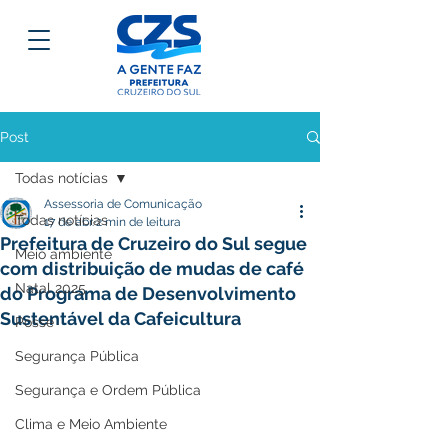
Post
Todas notícias
Assessoria de Comunicação
Todas notícias
17 de abr.
2 min de leitura
Prefeitura de Cruzeiro do Sul segue
Meio ambiente
com distribuição de mudas de café
Natal 2025
do Programa de Desenvolvimento
Sustentável da Cafeicultura
Posse
Segurança Pública
Segurança e Ordem Pública
Clima e Meio Ambiente