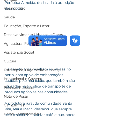
Perpétua Almeida, destinada à aquisição 
Vacinômetro
das mudas.
Saúde
Educação, Esporte e Lazer
Desenvolvimento Urbanos e Obras
Agricultura, Pesca e Abastecimento
Assistência Social
Cultura
Os beneficiários recebem as mudas no 
Estratégica, Orçamento e Finanças
porto, com apoio de embarcações 
Institucional e Governo
cedidas pelo município, que também são 
utilizadas na logística de transporte de 
Políticas Públicas
produtos agrícolas nas comunidades. 
Nota de Pesar
A produtora rural da comunidade Santa 
Campanhas
Rita, Maria Macri, destacou que sempre 
Datas Comemorativas
teve o sonho de plantar café e que, agora, 