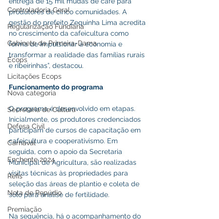
entrega de 15 mil mudas de café para 
Controladoria Geral
produtores de cinco comunidades. A 
gestão do prefeito Zequinha Lima acredita 
Regularização Fundiária
no crescimento da cafeicultura como 
Gabinete da Primeira-Dama
forma de impulsionar a economia e 
transformar a realidade das famílias rurais 
Ecops
e ribeirinhas”, destacou.
Licitações Ecops
Funcionamento
do
programa
Nova categoria
O programa é desenvolvido em etapas. 
Secretaria de Cultura
Inicialmente, os produtores credenciados 
Defesa Civil
participam de cursos de capacitação em 
cafeicultura e cooperativismo. Em 
Carnaval
seguida, com o apoio da Secretaria 
Enchente 2024
Municipal de Agricultura, são realizadas 
visitas técnicas às propriedades para 
Refis
seleção das áreas de plantio e coleta de 
Nota de Repúdio
solo para análise de fertilidade.
Premiação
Na sequência, há o acompanhamento do 