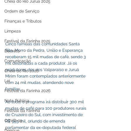
Cheia do Rio Juruá 2025
Ordem de Serviço
Finanças e Tributos
Limpeza
Festival da Farinha 2025
Cinco famílias das comunidades Santa 
Rita, Morro da Pedra, União e Esperança 
Decreto
receberam 15 mil mudas de café, sendo 3 
Comunicação
mil destinadas a cada produtor. Já os 
produtores dos rios Valparaíso e Juruá 
Cheia do Rio 2026
Mirim foram contemplados anteriormente 
Lei
com 24 mil mudas, atendendo nove 
famílias.
Festival da Farinha 2026
Nota Pública
Ao todo, o programa irá distribuir 300 mil 
mudas de café para 100 produtores rurais 
Festival da Farinha
de Cruzeiro do Sul, com investimento de 
COVD-19
R$ 955 mil, oriundo de emenda 
parlamentar da ex-deputada federal 
Dengue