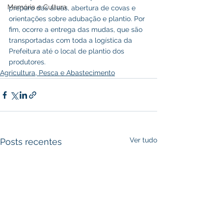
Memória e Cultura
preparo das áreas, abertura de covas e 
orientações sobre adubação e plantio. Por 
fim, ocorre a entrega das mudas, que são 
transportadas com toda a logística da 
Prefeitura até o local de plantio dos 
produtores.
Agricultura, Pesca e Abastecimento
Ver tudo
Posts recentes