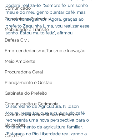
poderá realizá-lo. “Sempre foi um sonho 
Comunicado
meu e do meu genro plantar café, mas 
Convênios e Parcerias
nunca conseguimos. Agora, graças ao 
prefeito Zequinha Lima, vou realizar esse 
Mobilidade e Trânsito
sonho. Estou muito feliz”, afirmou.
Defesa Civil
Empreendedorismo,Turismo e Inovação
Meio Ambiente
Procuradoria Geral
Planejamento e Gestão
Gabinete do Prefeito
Comunicação e Cerimonial
O secretário de Agricultura, Nildson 
Moura, ressaltou que a cultura do café 
Coordenadoria de Politica Mulheres
representa uma nova perspectiva para o 
Licitações
fortalecimento da agricultura familiar. 
“Estamos no Rio Liberdade realizando a 
Casa Civil