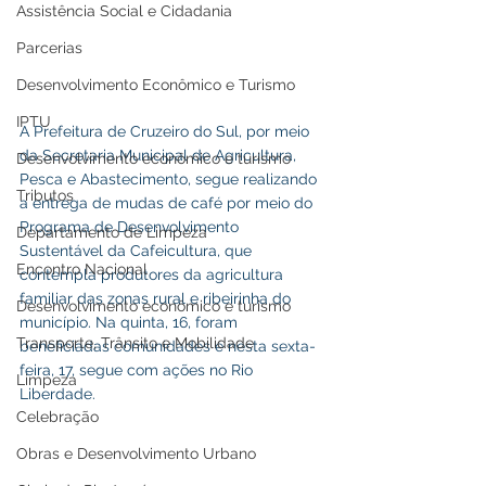
Assistência Social e Cidadania
Parcerias
Desenvolvimento Econômico e Turismo
IPTU
A Prefeitura de Cruzeiro do Sul, por meio 
da Secretaria Municipal de Agricultura, 
Desenvolvimento econômico e turismo
Pesca e Abastecimento, segue realizando 
Tributos
a entrega de mudas de café por meio do 
Programa de Desenvolvimento 
Departamento de Limpeza
Sustentável da Cafeicultura, que 
Encontro Nacional
contempla produtores da agricultura 
familiar das zonas rural e ribeirinha do 
Desenvolvimento econômico e turismo
município. Na quinta, 16, foram 
Transporte, Trânsito e Mobilidade
beneficiadas comunidades e nesta sexta-
feira, 17, segue com ações no Rio 
Limpeza
Liberdade. 
Celebração
Obras e Desenvolvimento Urbano