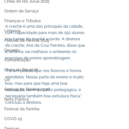
Cheia do Rio Juruá 2025
Ordem de Serviço
Finanças e Tributos
A creche é uma das principais da cidade, 
Limpeza
com capacidade para mais de 150 alunos 
nos turnos da manhã e tarde. A diretora 
Festival da Farinha 2025
da creche, Ana da Cruz Ferreira, disse que 
Decreto
a reforma vai melhorar o ambiente no 
processo de ensino aprendizagem.
Comunicação
Cheia do Rio 2026
"Foi um pedido que nós fizemos e fomos 
atendidos. Nossa parte de ensino é muito 
Lei
boa, mas para que haja uma boa 
Festival da Farinha 2026
educação, além da parte pedagógica, é 
necessária também boa estrutura física." 
Nota Pública
Concluiu a diretora.
Festival da Farinha
COVD-19
Dengue