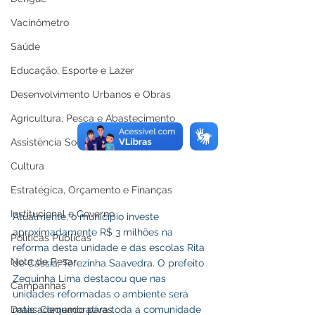
Vacinômetro
Saúde
Educação, Esporte e Lazer
Desenvolvimento Urbanos e Obras
Agricultura, Pesca e Abastecimento
Assistência Social
Cultura
Estratégica, Orçamento e Finanças
Institucional e Governo
Atualmente, o município investe 
aproximadamente R$ 3 milhões na 
Políticas Públicas
reforma desta unidade e das escolas Rita 
Nota de Pesar
de Cássia, Terezinha Saavedra. O prefeito 
Zequinha Lima destacou que nas 
Campanhas
unidades reformadas o ambiente será 
mais adequado para toda a comunidade 
Datas Comemorativas