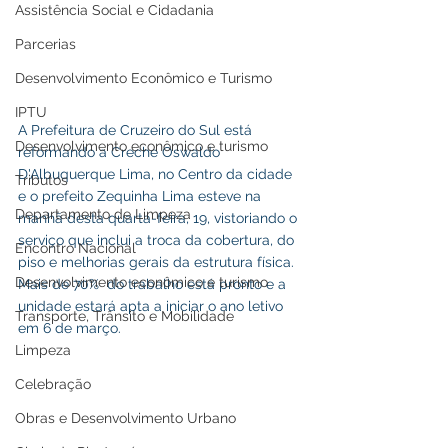
Assistência Social e Cidadania
Parcerias
Desenvolvimento Econômico e Turismo
IPTU
A Prefeitura de Cruzeiro do Sul está 
Desenvolvimento econômico e turismo
reformando a Creche Oswaldo 
D'Albuquerque Lima, no Centro da cidade 
Tributos
e o prefeito Zequinha Lima esteve na 
Departamento de Limpeza
manhã desta quarta-feira, 19, vistoriando o 
serviço que inclui a troca da cobertura, do 
Encontro Nacional
piso e melhorias gerais da estrutura física. 
Desenvolvimento econômico e turismo
Mais de 70%  do trabalho está pronto e a 
unidade estará apta a iniciar o ano letivo 
Transporte, Trânsito e Mobilidade
em 6 de março.
Limpeza
Celebração
Obras e Desenvolvimento Urbano