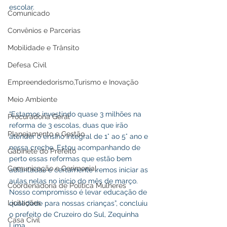
escolar.
Comunicado
Convênios e Parcerias
Mobilidade e Trânsito
Defesa Civil
Empreendedorismo,Turismo e Inovação
Meio Ambiente
“Estamos investindo quase 3 milhões na 
Procuradoria Geral
reforma de 3 escolas, duas que irão 
Planejamento e Gestão
atender o ensino integral de 1° ao 5° ano e 
nessa creche. Estou acompanhando de 
Gabinete do Prefeito
perto essas reformas que estão bem 
Comunicação e Cerimonial
adiantadas e certamente iremos iniciar as 
aulas nelas no início do mês de março. 
Coordenadoria de Politica Mulheres
Nosso compromisso é levar educação de 
Licitações
qualidade para nossas crianças”, concluiu 
o prefeito de Cruzeiro do Sul, Zequinha 
Casa Civil
Lima.