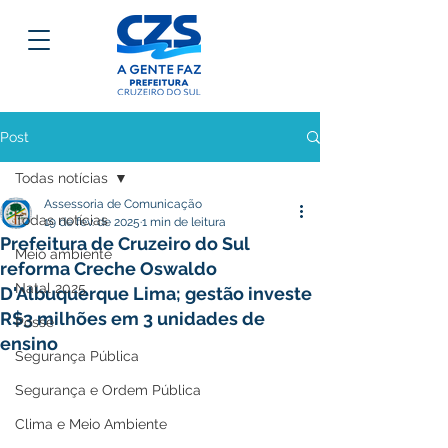
Post
Todas notícias
Assessoria de Comunicação
Todas notícias
19 de fev. de 2025
1 min de leitura
Prefeitura de Cruzeiro do Sul
Meio ambiente
reforma Creche Oswaldo
Natal 2025
D'Albuquerque Lima; gestão investe
R$3 milhões em 3 unidades de
Posse
ensino
Segurança Pública
Segurança e Ordem Pública
Clima e Meio Ambiente