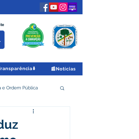
ite
Transparência⬇️
📰Notícias
 e Ordem Pública
 Econômico e Turismo
eduz
Encontro Nacional