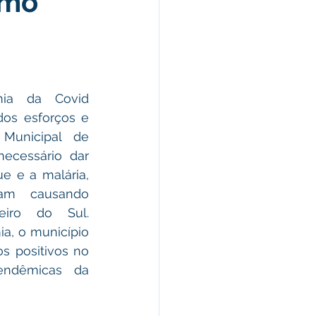
smo
Celebração
a da Covid 
nças e Tributos
dos esforços e 
Municipal de 
necessário dar 
Lei
 e a malária, 
am causando 
iro do Sul. 
, o município 
s positivos no 
ndêmicas da 