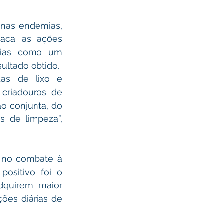
nas endemias, 
aca as ações 
rias como um 
ultado obtido. 
das de lixo e 
criadouros de 
o conjunta, do 
 de limpeza”, 
 no combate à 
sitivo foi o 
quirem maior 
ões diárias de 