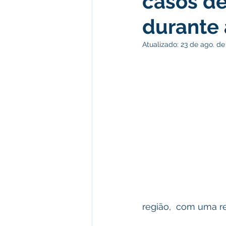
casos d
durante
Desenvolvimento econômico e 
Atualizado:
23 de ago. de
Obras e Desenvolvimento Urba
Limpeza
Festival da Farinh
Festival da Farinha 2026
No
região,  com uma re