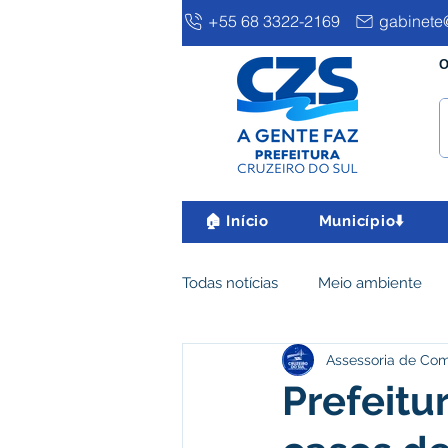
+55 68 3322-2169
gabinete@
O
🏠 Início
Município⬇️
Todas notícias
Meio ambiente
Assessoria de Co
Clima e Meio Ambiente
Ass
Prefeitu
IPTU
Desenvolvimento eco