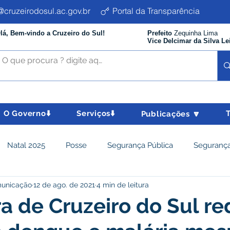
cruzeirodosul.ac.gov.br
Portal da Transparência
lá, Bem-vindo a Cruzeiro do Sul!
Prefeito
Zequinha Lima
Vice Delcimar da Silva Le
O Governo⬇️
Serviços⬇️
Publicações 🔽
Natal 2025
Posse
Segurança Pública
Segurança
municação
12 de ago. de 2021
4 min de leitura
istência Social e Cidadania
Parcerias
Desenvolvimento
ra de Cruzeiro do Sul r
nômico e turismo
Tributos
Departamento de Limpeza