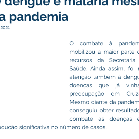
e dengue e malária me
 a pandemia
turismo
Transporte, Trânsito e Mobilidade
Limpeza
 2021
O combate à pandemi
no
Cheia do Rio Juruá 2025
Ordem de Serviço
Fina
mobilizou a maior parte 
recursos da Secretaria 
Saúde. Ainda assim, foi 
a 2025
Decreto
Comunicação
Cheia do Rio 2026
atenção também à dengue
doenças que já vinh
preocupação em Cruze
ta Pública
Mesmo diante da pandemia
conseguiu obter resultado
combate as doenças e
dução significativa no número de casos. 