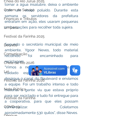
Cheia do Rio Juruá 2025
tornar a água insalubre, deixa o ambiente 
Ordem de Serviço
com um visual poluído. Durante esta 
semana os servidores da prefeitura 
Finanças e Tributos
entraram em ação, eles usaram pequenas 
embarcações para recolher toda sujeira.
Limpeza
Festival da Farinha 2025
Segundo o secretário municipal de meio 
Decreto
ambiente, Ygoor Neves, todo material 
Comunicação
recolhido foi encaminhado para 
reciclagem.
Cheia do Rio 2026
"Vimos a necessidade de termos um 
Lei
cuidado especial nessa área onde 
deságua o canal do Boulevard e enviamos 
Festival da Farinha 2026
a equipe. Foi um trabalho intenso e todo 
Nota Pública
material a gente viu que estava próprio 
para ser reciclado e tudo foi entregue para 
Festival da Farinha
a cooperativa, para que eles possam 
COVD-19
comercializar. Coletamos 
aproximadamente 530 quilos", disse Neves.
Dengue