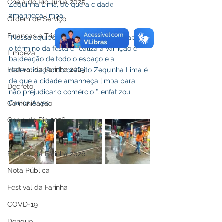
Cheia do Rio Juruá 2025
Zequinha Lima, de que a cidade 
amanheça limpa. 
Ordem de Serviço
Finanças e Tributos
"Nossa equipe inicia o trabalho logo após 
o término da festa e realiza a varrição e 
Limpeza
baldeação de todo o espaço e a 
Festival da Farinha 2025
determinação do prefeito Zequinha Lima é 
de que a cidade amanheça limpa para 
Decreto
não prejudicar o comércio ”, enfatizou 
Carlos Alves.
Comunicação
Cheia do Rio 2026
Lei
Festival da Farinha 2026
Nota Pública
Festival da Farinha
COVD-19
Dengue