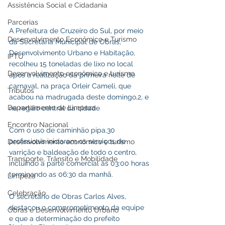
Assistência Social e Cidadania
Parcerias
A Prefeitura de Cruzeiro do Sul, por meio 
Desenvolvimento Econômico e Turismo
da Secretaria Municipal de Obras, 
Desenvolvimento Urbano e Habitação, 
IPTU
recolheu 15 toneladas de lixo no local 
Desenvolvimento econômico e turismo
após a realização da primeira noite de 
carnaval, na praça Orleir Cameli, que 
Tributos
acabou na madrugada deste domingo,2, e 
Departamento de Limpeza
na região central da cidade 
Encontro Nacional
Com o uso de caminhão pipa,30 
profissioais iniciaram os serviços de 
Desenvolvimento econômico e turismo
varrição e baldeação de todo o centro, 
Transporte, Trânsito e Mobilidade
incluindo a parte comercial às 03:00 horas 
terminando as 06:30 da manhã. 
Limpeza
Celebração
O secretário de Obras Carlos Alves, 
destacou o comprometimento da equipe 
Obras e Desenvolvimento Urbano
e que a determinação do prefeito 