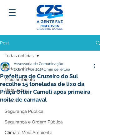
Post
Todas notícias
Assessoria de Comunicação
Todas notícias
2 de mar. de 2025
1 min de leitura
Prefeitura de Cruzeiro do Sul
Meio ambiente
recolhe 15 toneladas de lixo da
Natal 2025
Praça Orleir Cameli após primeira
noite de carnaval
Posse
Segurança Pública
Segurança e Ordem Pública
Clima e Meio Ambiente