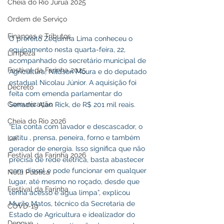
Cheia do Rio Juruá 2025
Ordem de Serviço
Finanças e Tributos
O prefeito Zequinha Lima conheceu o 
equipamento nesta quarta-feira, 22, 
Limpeza
acompanhado do secretário municipal de 
Festival da Farinha 2025
Agricultura, Nildson Moura e do deputado 
estadual Nicolau Júnior. A aquisição foi 
Decreto
feita com emenda parlamentar do 
Comunicação
Senador Alan Rick, de R$ 201 mil reais. 
Cheia do Rio 2026
“Ela conta com lavador e descascador, o 
catitu , prensa, peneira, forno e também 
Lei
gerador de energia. Isso significa que não 
Festival da Farinha 2026
precisa de rede elétrica, basta abastecer 
com diesel e pode funcionar em qualquer 
Nota Pública
lugar, até mesmo no roçado, desde que 
Festival da Farinha
tenha acesso e água limpa”, explicou 
Murilo Matos, técnico da Secretaria de 
COVD-19
Estado de Agricultura e idealizador do 
Dengue