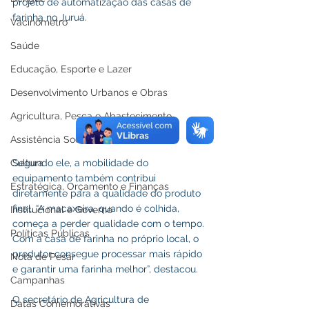
projeto de automatização das casas de 
farinha no Juruá.
Vacinômetro
Saúde
Educação, Esporte e Lazer
Desenvolvimento Urbanos e Obras
Agricultura, Pesca e Abastecimento
Assistência Social
Cultura
Segundo ele, a mobilidade do 
equipamento também contribui 
Estratégica, Orçamento e Finanças
diretamente para a qualidade do produto 
final. “A macaxeira, quando é colhida, 
Institucional e Governo
começa a perder qualidade com o tempo. 
Políticas Públicas
Com a casa de farinha no próprio local, o 
produtor consegue processar mais rápido 
Nota de Pesar
e garantir uma farinha melhor”, destacou.
Campanhas
O secretário de Agricultura de 
Datas Comemorativas