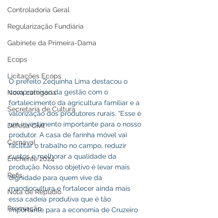
Controladoria Geral
Regularização Fundiária
Gabinete da Primeira-Dama
Ecops
Licitações Ecops
O prefeito Zequinha Lima destacou o 
compromisso da gestão com o 
Nova categoria
fortalecimento da agricultura familiar e a 
Secretaria de Cultura
valorização dos produtores rurais. “Esse é 
um investimento importante para o nosso 
Defesa Civil
produtor. A casa de farinha móvel vai 
Carnaval
facilitar o trabalho no campo, reduzir 
custos e melhorar a qualidade da 
Enchente 2024
produção. Nosso objetivo é levar mais 
Refis
dignidade para quem vive da 
mandiocultura e fortalecer ainda mais 
Nota de Repúdio
essa cadeia produtiva que é tão 
Premiação
importante para a economia de Cruzeiro 