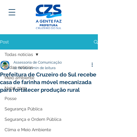
Post
Todas notícias
Assessoria de Comunicação
Todas notícias
22 de abr.
2 min de leitura
Prefeitura de Cruzeiro do Sul recebe
Meio ambiente
casa de farinha móvel mecanizada
Natal 2025
para fortalecer produção rural
Posse
Segurança Pública
Segurança e Ordem Pública
Clima e Meio Ambiente