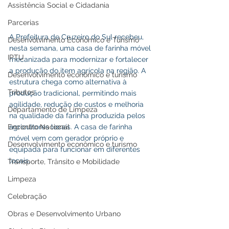
Assistência Social e Cidadania
Parcerias
A Prefeitura de Cruzeiro do Sul recebeu, 
Desenvolvimento Econômico e Turismo
nesta semana, uma casa de farinha móvel 
IPTU
mecanizada para modernizar e fortalecer 
a produção do item agrícola na região. A 
Desenvolvimento econômico e turismo
estrutura chega como alternativa à 
Tributos
produção tradicional, permitindo mais 
agilidade, redução de custos e melhoria 
Departamento de Limpeza
na qualidade da farinha produzida pelos 
Encontro Nacional
agricultores locais. A casa de farinha 
móvel vem com gerador próprio e 
Desenvolvimento econômico e turismo
equipada para funcionar em diferentes 
locais. 
Transporte, Trânsito e Mobilidade
Limpeza
Celebração
Obras e Desenvolvimento Urbano