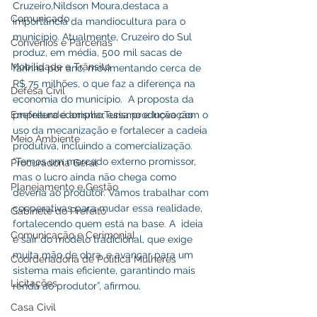
Cruzeiro,Nildson Moura,destaca a 
Comunicado
importância da mandiocultura para o 
município. Atualmente, Cruzeiro do Sul 
Convênios e Parcerias
produz, em média, 500 mil sacas de 
Mobilidade e Trânsito
farinha por ano, movimentando cerca de 
R$ 75 milhões, o que faz a diferença na 
Defesa Civil
economia do município.  A proposta da 
Empreendedorismo,Turismo e Inovação
prefeitura é ampliar essa produção com o 
uso da mecanização e fortalecer a cadeia 
Meio Ambiente
produtiva, incluindo a comercialização. 
“Temos um mercado externo promissor, 
Procuradoria Geral
mas o lucro ainda não chega como 
Planejamento e Gestão
deveria ao produtor. Vamos trabalhar com 
cooperativas para mudar essa realidade, 
Gabinete do Prefeito
fortalecendo quem está na base. A  ideia 
Comunicação e Cerimonial
é sair do modelo tradicional, que exige 
muita mão de obra, e avançar para um 
Coordenadoria de Politica Mulheres
sistema mais eficiente, garantindo mais 
Licitações
renda ao produtor”, afirmou.
Casa Civil