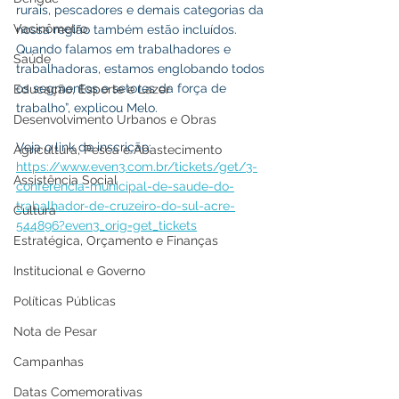
rurais, pescadores e demais categorias da 
Vacinômetro
nossa região também estão incluídos. 
Quando falamos em trabalhadores e 
Saúde
trabalhadoras, estamos englobando todos 
os segmentos e setores da força de 
Educação, Esporte e Lazer
trabalho”, explicou Melo.
Desenvolvimento Urbanos e Obras
Veja o link de inscrição: 
Agricultura, Pesca e Abastecimento
https://www.even3.com.br/tickets/get/3-
Assistência Social
conferencia-municipal-de-saude-do-
trabalhador-de-cruzeiro-do-sul-acre-
Cultura
544896?even3_orig=get_tickets
Estratégica, Orçamento e Finanças
Institucional e Governo
Políticas Públicas
Nota de Pesar
Campanhas
Datas Comemorativas