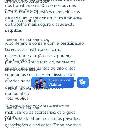
Cheia do Rio Juruá 2025
dos trabalhadores. Queremos ouvir as 
Ordem de Serviço
necessidades, sugestões e experiências 
de cada um, para construir um ambiente 
Finanças e Tributos
de trabalho mais seguro e saudável”, 
Limpeza
ressaltou.
Festival da Farinha 2025
A conferência contará com a participação 
de diversas instituições, como 
Decreto
universidades, órgãos de segurança 
Comunicação
pública, Ministério Público, setores da 
saúde e representantes de diferentes 
Cheia do Rio 2026
segmentos sociais. Além disso, serão 
Lei
ouvidos trabalhadores de diferentes áreas, 
garantindo um debate amplo e 
Festival da Farinha 2026
democrático.
Nota Pública
“A gente já fez convites e estamos 
Festival da Farinha
mobilizando as secretarias, os órgãos 
COVD-19
públicos e também os setores privados, 
associações e sindicatos. Trabalhadores 
Dengue