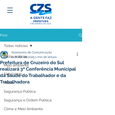
Post
Todas notícias
Assessoria de Comunicação
Todas notícias
2 de abr. de 2025
1 min de leitura
Prefeitura de Cruzeiro do Sul
Meio ambiente
realizará 3ª Conferência Municipal
Natal 2025
da Saúde do Trabalhador e da
Trabalhadora
Posse
Segurança Pública
Segurança e Ordem Pública
Clima e Meio Ambiente