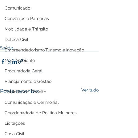
Comunicado
Convênios e Parcerias
Mobilidade e Trânsito
Defesa Civil
Saúde
Empreendedorismo,Turismo e Inovação
Meio Ambiente
Procuradoria Geral
Planejamento e Gestão
Ver tudo
Posts recentes
Gabinete do Prefeito
Comunicação e Cerimonial
Coordenadoria de Politica Mulheres
Licitações
Casa Civil