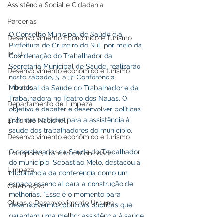
Assistência Social e Cidadania
Parcerias
O Conselho Municipal de Saúde e a 
Desenvolvimento Econômico e Turismo
Prefeitura de Cruzeiro do Sul, por meio da 
IPTU
Coordenação do Trabalhador da 
Secretaria Municipal de Saúde, realizarão 
Desenvolvimento econômico e turismo
neste sábado, 5, a 3ª Conferência 
Tributos
Municipal da Saúde do Trabalhador e da 
Trabalhadora no Teatro dos Nauas. O 
Departamento de Limpeza
objetivo é debater e desenvolver políticas 
públicas voltadas para a assistência à 
Encontro Nacional
saúde dos trabalhadores do município.
Desenvolvimento econômico e turismo
O coordenador da Saúde do Trabalhador 
Transporte, Trânsito e Mobilidade
do município, Sebastião Melo, destacou a 
Limpeza
importância da conferência como um 
espaço essencial para a construção de 
Celebração
melhorias. “Esse é o momento para 
Obras e Desenvolvimento Urbano
desenvolvermos políticas públicas que 
garantam uma melhor assistência à saúde 