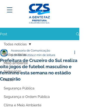
Post
Todas notícias
Assessoria de Comunicação
Todas notícias
9 de abr. de 2024
2 min de leitura
Prefeitura de Cruzeiro do Sul realiza
Meio ambiente
oito jogos de futebol masculino e
Natal 2025
feminino esta semana no estádio
Cruzeirão
Posse
Segurança Pública
Segurança e Ordem Pública
Clima e Meio Ambiente