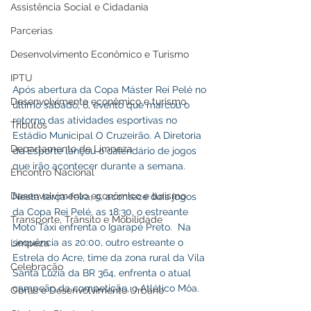
Assistência Social e Cidadania
Parcerias
Desenvolvimento Econômico e Turismo
IPTU
Após abertura da Copa Máster Rei Pelé no 
Desenvolvimento econômico e turismo
último sábado, 6, evento que marcou o 
retorno das atividades esportivas no 
Tributos
Estádio Municipal O Cruzeirão. A Diretoria 
Departamento de Limpeza
de Esporte lançou o calendário de jogos 
que irão acontecer durante a semana.
Encontro Nacional
Desenvolvimento econômico e turismo
Nesta terça-feira, 9, acontece dois jogos 
da Copa Rei Pelé, as 18:30, o estreante 
Transporte, Trânsito e Mobilidade
Moto Táxi enfrenta o Igarapé Preto.  Na 
sequência as 20:00, outro estreante o 
Limpeza
Estrela do Acre, time da zona rural da Vila 
Celebração
Santa Luzia da BR 364, enfrenta o atual 
campeão da competição, o Atlético Môa.
Obras e Desenvolvimento Urbano