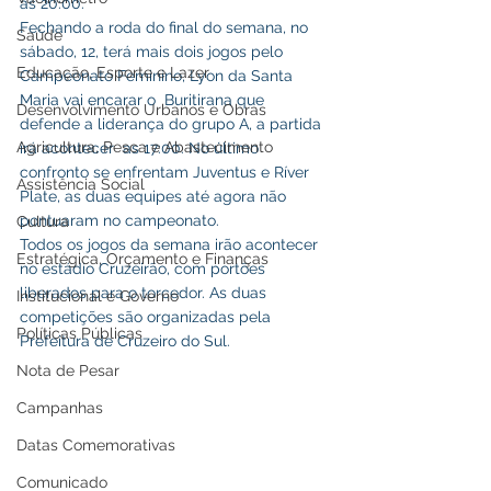
as 20:00.
Fechando a roda do final do semana, no 
Saúde
sábado, 12, terá mais dois jogos pelo 
Educação, Esporte e Lazer
Campeonato Feminino, Lyon da Santa 
Maria vai encarar o  Buritirana que 
Desenvolvimento Urbanos e Obras
defende a liderança do grupo A, a partida 
Agricultura, Pesca e Abastecimento
irá acontecer  as 17:00. No último 
confronto se enfrentam Juventus e Ríver 
Assistência Social
Plate, as duas equipes até agora não 
pontuaram no campeonato.
Cultura
Todos os jogos da semana irão acontecer 
Estratégica, Orçamento e Finanças
no estádio Cruzeirão, com portões 
liberados para o torcedor. As duas 
Institucional e Governo
competições são organizadas pela 
Políticas Públicas
Prefeitura de Cruzeiro do Sul.
Nota de Pesar
Campanhas
Datas Comemorativas
Comunicado