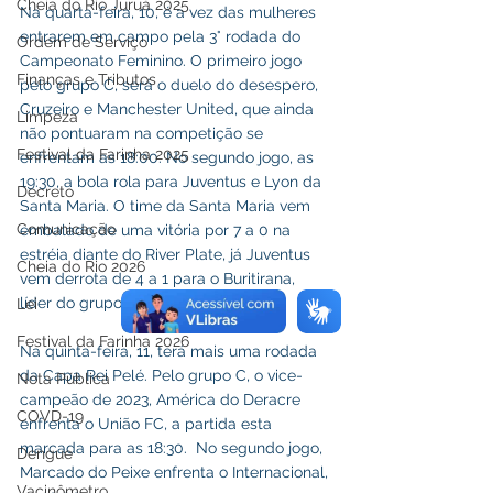
Cheia do Rio Juruá 2025
Na quarta-feira, 10, é a vez das mulheres 
entrarem em campo pela 3° rodada do 
Ordem de Serviço
Campeonato Feminino. O primeiro jogo 
Finanças e Tributos
pelo grupo C, será o duelo do desespero, 
Cruzeiro e Manchester United, que ainda 
Limpeza
não pontuaram na competição se 
Festival da Farinha 2025
enfrentam as 18:00. No segundo jogo, as 
19:30, a bola rola para Juventus e Lyon da 
Decreto
Santa Maria. O time da Santa Maria vem 
Comunicação
embalado de uma vitória por 7 a 0 na 
estréia diante do River Plate, já Juventus 
Cheia do Rio 2026
vem derrota de 4 a 1 para o Buritirana, 
líder do grupo A, com 6 pontos.
Lei
Festival da Farinha 2026
Na quinta-feira, 11, terá mais uma rodada 
da Capa Rei Pelé. Pelo grupo C, o vice-
Nota Pública
campeão de 2023, América do Deracre 
COVD-19
enfrenta o União FC, a partida esta 
marcada para as 18:30.  No segundo jogo, 
Dengue
Marcado do Peixe enfrenta o Internacional, 
Vacinômetro