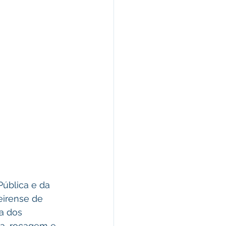
ública e da 
eirense de 
a dos 
ra, roçagem e 