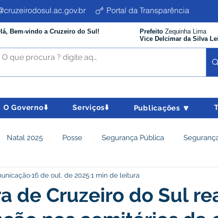
cruzeirodosul.ac.gov.br
Portal da Transparência
lá, Bem-vindo a Cruzeiro do Sul!
Prefeito
Zequinha Lima
Vice Delcimar da Silva Le
O Governo⬇️
Serviços⬇️
Publicações 🔽
Natal 2025
Posse
Segurança Pública
Segurança
municação
16 de out. de 2025
1 min de leitura
istência Social e Cidadania
Parcerias
Desenvolvimento
ra de Cruzeiro do Sul re
nômico e turismo
Tributos
Departamento de Limpeza