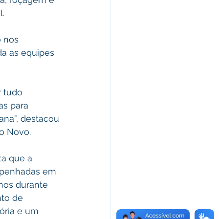
l.
 nos 
da as equipes 
 tudo 
as para 
ana”, destacou 
o Novo. 
ta que a 
empenhadas em 
hos durante 
to de 
ória e um 