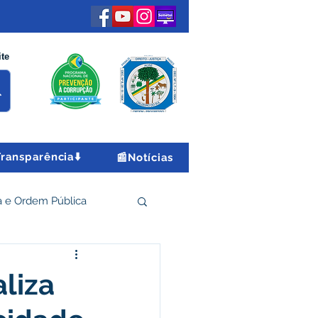
ite
Transparência⬇️
📰Notícias
 e Ordem Pública
 Econômico e Turismo
aliza
Encontro Nacional