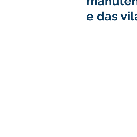
manuten
e das vil
Desenvolvimento econômico e 
Obras e Desenvolvimento Urba
Limpeza
Festival da Farinh
Festival da Farinha 2026
No