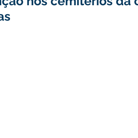
ção nos cemitérios da 
as
turismo
Transporte, Trânsito e Mobilidade
Limpeza
no
Cheia do Rio Juruá 2025
Ordem de Serviço
Fina
a 2025
Decreto
Comunicação
Cheia do Rio 2026
ta Pública