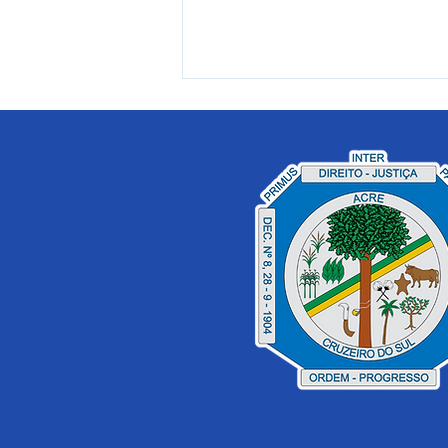
Prefeitura de Cruzeiro do
Sul abre inscrições para o
programa Estacionamento
Criativo do 9º Festival da
Farinha 2026