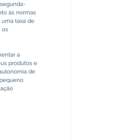
a segunda-
nto às normas 
 uma taxa de 
 os 
entar a 
eus produtos e 
 autonomia de 
 pequeno 
vação 