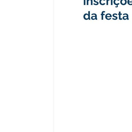
inscriç
da festa
Desenvolvimento econômico e 
Obras e Desenvolvimento Urba
Limpeza
Festival da Farinh
Festival da Farinha 2026
No