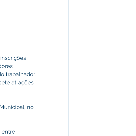
inscrições 
dores 
o trabalhador. 
ete atrações 
 Municipal, no 
 entre 