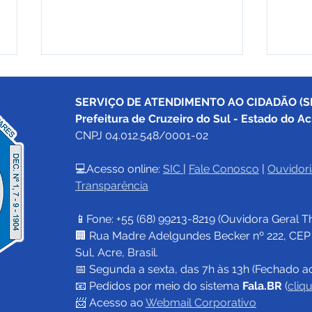
SERVIÇO DE ATENDIMENTO AO CIDADÃO (SI
Prefeitura de Cruzeiro do Sul - Estado do Ac
CNPJ 04.012.548/0001-02
💻Acesso online: 
SIC 
| 
Fale Conosco
 | 
Ouvidori
Transparência
Prefeitura de Cruzeiro do
Fest
Sul apoia Festival Vetê
Cruz
📱Fone: +55 (68) 
99213-8219
 (Ouvidora Geral 
T
Noke Koî em celebração
de 1
aos 43 anos da Terra
part
🏢 Rua Madre Adelgundes Becker nº 222, CEP 69
Indígena Campina Katukina
naci
Sul, Acre, Brasil.
📅 Segunda a sexta, das 7h às 13h (Fechado a
📧 
Pedidos por meio do sistema 
Fala.BR
 (
cliq
📨 Acesso ao 
Webmail Corporativo