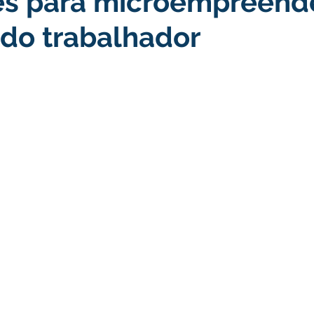
ões para microempreend
 do trabalhador
turismo
Transporte, Trânsito e Mobilidade
Limpeza
no
Cheia do Rio Juruá 2025
Ordem de Serviço
Fina
a 2025
Decreto
Comunicação
Cheia do Rio 2026
ta Pública