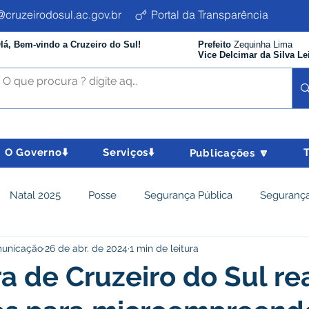
cruzeirodosul.ac.gov.br
Portal da Transparência
lá, Bem-vindo a Cruzeiro do Sul!
Prefeito
Zequinha Lima
Vice Delcimar da Silva Le
O Governo⬇️
Serviços⬇️
Publicações 🔽
Natal 2025
Posse
Segurança Pública
Segurança
municação
26 de abr. de 2024
1 min de leitura
istência Social e Cidadania
Parcerias
Desenvolvimento
ra de Cruzeiro do Sul re
nômico e turismo
Tributos
Departamento de Limpeza