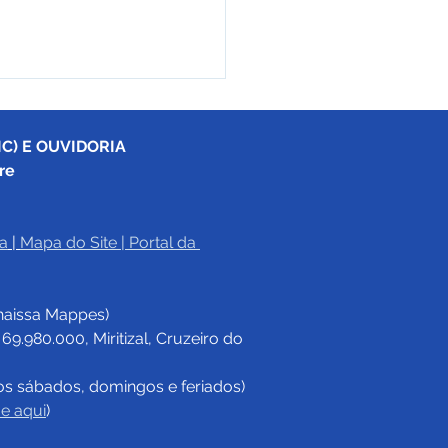
C) E OUVIDORIA
re
a
|
Mapa do Site
 | 
Portal da 
ival da Farinha de
eiro do Sul terá mais
haissa Mappes)
50 expositores e
icipação de artistas
.980.000, Miritizal, Cruzeiro do 
onais e locais
os sábados, domingos e feriados)
ue aqui
)