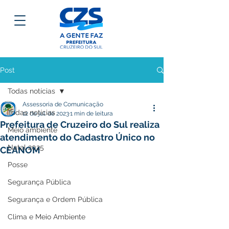
Post
Todas notícias
Assessoria de Comunicação
Todas notícias
12 de jul. de 2023
1 min de leitura
Prefeitura de Cruzeiro do Sul realiza
Meio ambiente
atendimento do Cadastro Único no
Natal 2025
CEANOM
Posse
Segurança Pública
Segurança e Ordem Pública
Clima e Meio Ambiente