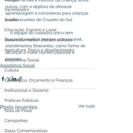
Missão Família e Pastora, da Criança, entre 
outros, com o objetivo de oferecer 
Vacinômetro
aprendizagem e convivência para crianças 
Saúde
e adolescentes de Cruzeiro do Sul.
Educação, Esporte e Lazer
    A equipe do cadastro único vem 
buscando realizar sempre que possível, 
Desenvolvimento Urbanos e Obras
atendimentos itinerantes, como forma de 
Agricultura, Pesca e Abastecimento
alcançar o maior número possível e 
pessoas.
Assistência Social
Assistência Social
Cultura
Estratégica, Orçamento e Finanças
Institucional e Governo
Políticas Públicas
Ver tudo
Posts recentes
Nota de Pesar
Campanhas
Datas Comemorativas