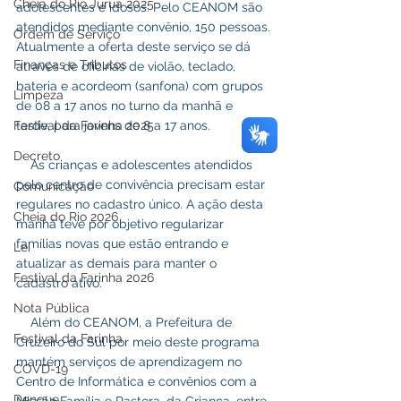
Cheia do Rio Juruá 2025
adolescentes e idosos. Pelo CEANOM são 
atendidos mediante convênio, 150 pessoas.
Ordem de Serviço
Atualmente a oferta deste serviço se dá 
Finanças e Tributos
através de oficinas de violão, teclado, 
bateria e acordeom (sanfona) com grupos 
Limpeza
de 08 a 17 anos no turno da manhã e 
Festival da Farinha 2025
tarde, para jovens de 8 a 17 anos.
Decreto
    As crianças e adolescentes atendidos 
pelo centro de convivência precisam estar 
Comunicação
regulares no cadastro único. A ação desta 
Cheia do Rio 2026
manhã teve por objetivo regularizar 
famílias novas que estão entrando e 
Lei
atualizar as demais para manter o 
Festival da Farinha 2026
cadastro ativo.
Nota Pública
    Além do CEANOM, a Prefeitura de 
Festival da Farinha
Cruzeiro do Sul por meio deste programa 
mantém serviços de aprendizagem no 
COVD-19
Centro de Informática e convênios com a 
Dengue