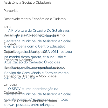
Assistência Social e Cidadania
Parcerias
Desenvolvimento Econômico e Turismo
IPTU
    A Prefeitura de Cruzeiro Do Sul através 
Desenvolvimento econômico e turismo
da equipe do Cadastro Único da 
Secretaria Municipal de Assistência Social 
Tributos
e em parceria com o Centro Educativo 
Departamento de Limpeza
Adílis Nogueira Maciel - CEANOM, realizou 
na manhã desta quarta, 12 a Inclusão e 
Encontro Nacional
Atualização do Cadastro Único das 
famílias que são acompanhadas pelo 
Desenvolvimento econômico e turismo
Serviço de Convivência e Fortalecimento 
Transporte, Trânsito e Mobilidade
de Vínculos - SCFV.
Limpeza
    O SFCV é uma coordenação da 
Celebração
Secretaria Municipal de Assistência Social 
que atende em Cruzeiro do Sul um total 
Obras e Desenvolvimento Urbano
de 945 pessoas, entre crianças, 