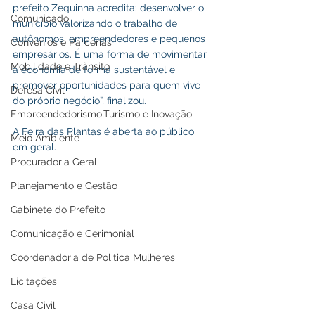
prefeito Zequinha acredita: desenvolver o 
Comunicado
município valorizando o trabalho de 
autônomos, empreendedores e pequenos 
Convênios e Parcerias
empresários. É uma forma de movimentar 
Mobilidade e Trânsito
a economia de forma sustentável e 
promover oportunidades para quem vive 
Defesa Civil
do próprio negócio”, finalizou.
Empreendedorismo,Turismo e Inovação
A Feira das Plantas é aberta ao público 
Meio Ambiente
em geral.
Procuradoria Geral
Planejamento e Gestão
Gabinete do Prefeito
Comunicação e Cerimonial
Coordenadoria de Politica Mulheres
Licitações
Casa Civil