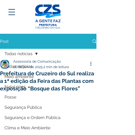
Post
Todas notícias
Assessoria de Comunicação
Todas notícias
26 de jun. de 2025
2 min de leitura
Prefeitura de Cruzeiro do Sul realiza
Meio ambiente
a 1ª edição da Feira das Plantas com
Natal 2025
exposição “Bosque das Flores”
Posse
Segurança Pública
Segurança e Ordem Pública
Clima e Meio Ambiente