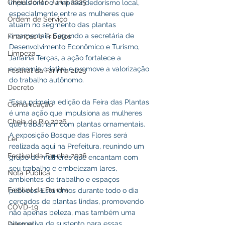
Cheia do Rio Juruá 2025
impulsionar o empreendedorismo local, 
especialmente entre as mulheres que 
Ordem de Serviço
atuam no segmento das plantas 
ornamentais. Segundo a secretária de 
Finanças e Tributos
Desenvolvimento Econômico e Turismo, 
Limpeza
Janaína Terças, a ação fortalece a 
economia criativa e promove a valorização 
Festival da Farinha 2025
do trabalho autônomo.
Decreto
“Essa primeira edição da Feira das Plantas 
Comunicação
é uma ação que impulsiona as mulheres 
Cheia do Rio 2026
que trabalham com plantas ornamentais. 
A exposição Bosque das Flores será 
Lei
realizada aqui na Prefeitura, reunindo um 
Festival da Farinha 2026
grupo de mulheres que encantam com 
seu trabalho e embelezam lares, 
Nota Pública
ambientes de trabalho e espaços 
Festival da Farinha
públicos. Estaremos durante todo o dia 
cercados de plantas lindas, promovendo 
COVD-19
não apenas beleza, mas também uma 
alternativa de sustento para essas 
Dengue