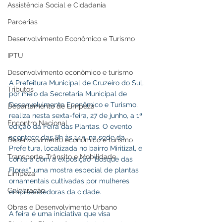
Assistência Social e Cidadania
Parcerias
Desenvolvimento Econômico e Turismo
IPTU
Desenvolvimento econômico e turismo
A Prefeitura Municipal de Cruzeiro do Sul, 
Tributos
por meio da Secretaria Municipal de 
Desenvolvimento Econômico e Turismo, 
Departamento de Limpeza
realiza nesta sexta-feira, 27 de junho, a 1ª 
Encontro Nacional
edição da Feira das Plantas. O evento 
acontece das 8h às 14h, na sede da 
Desenvolvimento econômico e turismo
Prefeitura, localizada no bairro Miritizal, e 
Transporte, Trânsito e Mobilidade
contará com a exposição “Bosque das 
Flores”, uma mostra especial de plantas 
Limpeza
ornamentais cultivadas por mulheres 
Celebração
empreendedoras da cidade.
Obras e Desenvolvimento Urbano
A feira é uma iniciativa que visa 