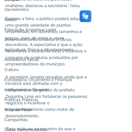
mulheres, destacou a secretária”, falou. 
Vacinômetro
Durante a feira, o público poderá adquirir 
Saúde
uma grande variedade de plantas 
Educação, Esporte e Lazer
ornamentais, em diferentes tamanhos e 
preços, além de jarros e vasos 
Desenvolvimento Urbanos e Obras
decorativos. A expectativa é que a ação 
Agricultura, Pesca e Abastecimento
movimente a economia local e incentive o 
consumo de produtos produzidos por 
Assistência Social
empreendedores do município.
Cultura
A secretária Janaína ressaltou ainda que a 
Estratégica, Orçamento e Finanças
iniciativa está alinhada com o 
Institucional e Governo
compromisso da gestão do prefeito 
Zequinha Lima em fortalecer os pequenos 
Políticas Públicas
negócios e incentivar o 
empreendedorismo como motor de 
Nota de Pesar
desenvolvimento.
Campanhas
“Essa ação vai ao encontro do que o 
Datas Comemorativas