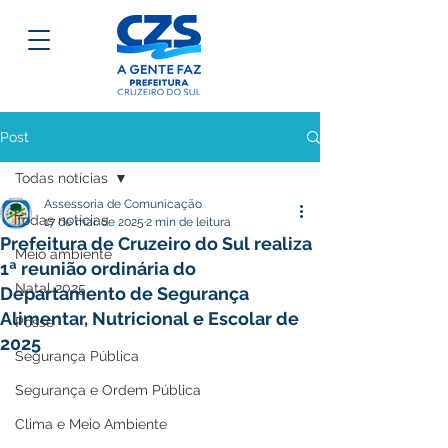
Post
Todas notícias
Assessoria de Comunicação
Todas notícias
17 de mar. de 2025
2 min de leitura
Prefeitura de Cruzeiro do Sul realiza
Meio ambiente
1ª reunião ordinária do
Natal 2025
Departamento de Segurança
Alimentar, Nutricional e Escolar de
Posse
2025
Segurança Pública
Segurança e Ordem Pública
Clima e Meio Ambiente