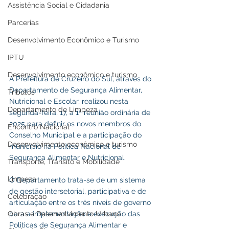
Assistência Social e Cidadania
Parcerias
Desenvolvimento Econômico e Turismo
IPTU
Desenvolvimento econômico e turismo
A Prefeitura de Cruzeiro do Sul, através do 
Departamento de Segurança Alimentar, 
Tributos
Nutricional e Escolar, realizou nesta 
Departamento de Limpeza
segunda-feira, 17, a 1ª reunião ordinária de 
2025 para definir os novos membros do 
Encontro Nacional
Conselho Municipal e a participação do 
Desenvolvimento econômico e turismo
município na Política Nacional de 
Segurança Alimentar e Nutricional.
Transporte, Trânsito e Mobilidade
Limpeza
O Departamento trata-se de um sistema 
de gestão intersetorial, participativa e de 
Celebração
articulação entre os três níveis de governo 
Obras e Desenvolvimento Urbano
para a implementação e execução das 
Politicas de Segurança Alimentar e 