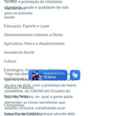
familiar e promoção da cidadania, 
dignidade, saúde e qualidade de vida 
Vacinômetro
para as pessoas.
Saúde
Educação, Esporte e Lazer
Desenvolvimento Urbanos e Obras
Agricultura, Pesca e Abastecimento
Assistência Social
Cultura
Estratégica, Orçamento e Finanças
"Hoje nós demos um passo importante 
Institucional e Governo
que foi a nossa primeira reunião ordinária 
do ano de 2025, com a presença do nosso 
Políticas Públicas
presidente, da CAISAN em Cruzeiro do 
Nota de Pesar
Sul, Ney Willians, no  qual a gente pôde 
demandar as novas secretarias que 
Campanhas
estarão, inclusive, constituindo esse 
conselho da CAISAN porque através dele 
Datas Comemorativas