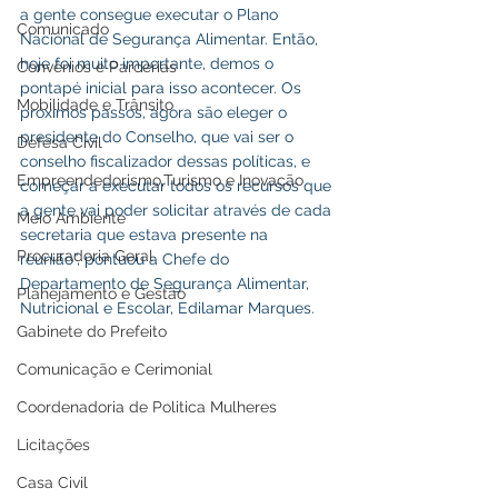
a gente consegue executar o Plano 
Comunicado
Nacional de Segurança Alimentar. Então, 
hoje foi muito importante, demos o 
Convênios e Parcerias
pontapé inicial para isso acontecer. Os 
Mobilidade e Trânsito
próximos passos, agora são eleger o 
presidente do Conselho, que vai ser o 
Defesa Civil
conselho fiscalizador dessas políticas, e 
Empreendedorismo,Turismo e Inovação
começar a executar todos os recursos que 
a gente vai poder solicitar através de cada 
Meio Ambiente
secretaria que estava presente na 
Procuradoria Geral
reunião”, pontuou a Chefe do 
Departamento de Segurança Alimentar, 
Planejamento e Gestão
Nutricional e Escolar, Edilamar Marques.
Gabinete do Prefeito
Comunicação e Cerimonial
Coordenadoria de Politica Mulheres
Licitações
Casa Civil