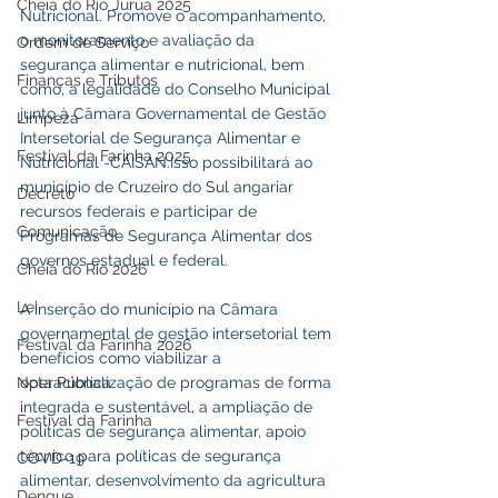
Cheia do Rio Juruá 2025
Nutricional. Promove o acompanhamento, 
o monitoramento e avaliação da 
Ordem de Serviço
segurança alimentar e nutricional, bem 
Finanças e Tributos
como, a legalidade do Conselho Municipal 
junto à Câmara Governamental de Gestão 
Limpeza
Intersetorial de Segurança Alimentar e 
Festival da Farinha 2025
Nutricional -CAISAN.Isso possibilitará ao 
município de Cruzeiro do Sul angariar 
Decreto
recursos federais e participar de 
Comunicação
Programas de Segurança Alimentar dos 
governos estadual e federal.
Cheia do Rio 2026
Lei
A inserção do município na Câmara 
governamental de gestão intersetorial tem 
Festival da Farinha 2026
benefícios como viabilizar a 
Nota Pública
operacionalização de programas de forma 
integrada e sustentável, a ampliação de 
Festival da Farinha
políticas de segurança alimentar, apoio 
técnico para políticas de segurança 
COVD-19
alimentar, desenvolvimento da agricultura 
Dengue