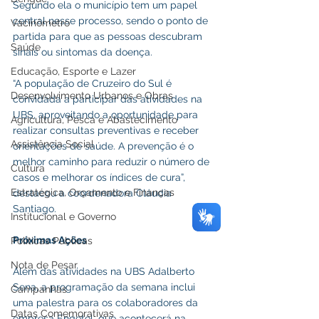
Segundo ela o município tem um papel 
central nesse processo, sendo o ponto de 
Vacinômetro
partida para que as pessoas descubram 
Saúde
sinais ou sintomas da doença.
Educação, Esporte e Lazer
“A população de Cruzeiro do Sul é 
Desenvolvimento Urbanos e Obras
convidada a participar das atividades na 
UBS, aproveitando a oportunidade para 
Agricultura, Pesca e Abastecimento
realizar consultas preventivas e receber 
Assistência Social
orientações de saúde. A prevenção é o 
melhor caminho para reduzir o número de 
Cultura
casos e melhorar os índices de cura”, 
Estratégica, Orçamento e Finanças
destacou a coordenadora Cláudia 
Santiago.
Institucional e Governo
Próximas Ações
Políticas Públicas
Nota de Pesar
Além das atividades na UBS Adalberto 
Sena, a programação da semana inclui 
Campanhas
uma palestra para os colaboradores da 
Datas Comemorativas
empresa Engetel, que acontecerá na 