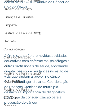
Cheia do Rio Juruá 2025
coleta de PCCU (Preventivo do Câncer do 
Colo do Útero).
Ordem de Serviço
Finanças e Tributos
Limpeza
Festival da Farinha 2025
Decreto
Comunicação
Além disso, serão promovidas atividades 
Cheia do Rio 2026
educativas com enfermeiros, psicólogos e 
Lei
outros profissionais de saúde, abordando 
orientações sobre mudanças no estilo de 
Festival da Farinha 2026
vida que ajudam a prevenir o câncer.
Nota Pública
Cláudia Santiago, titular da Coordenação 
de Doenças Crônicas do município, 
Festival da Farinha
destacou a importância do diagnóstico 
precoce e da conscientização para a 
COVD-19
prevenção do câncer.
Dengue