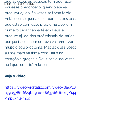
que às vezes as pessoas têm que fazer. 
Memória e Cultura
Por esse preconceito, quando ele vai 
procurar ajuda, às vezes se torna tarde. 
Então, eu só queria dizer para as pessoas 
que estão com esse problema que, em 
primeiro lugar, tenha fé em Deus e 
procure ajuda dos profissionais de saúde, 
porque isso aí com certeza vai amenizar 
muito o seu problema. Mas as duas vezes 
eu me mantive firme com Deus no 
coração e graças a Deus nas duas vezes 
eu fiquei curado”, relatou.
Veja o vídeo: 
https://video.wixstatic.com/video/8a4918_
a790978f0f624bb9abe18637d6161015/144p
/mp4/file.mp4