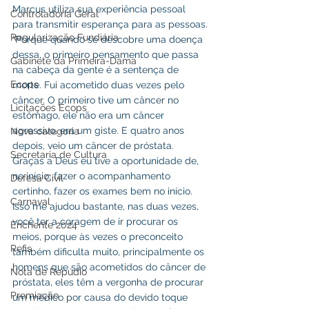
Marcus utiliza sua experiência pessoal 
Controladoria Geral
para transmitir esperança para as pessoas.
Regularização Fundiária
“Porque quando se descobre uma doença 
dessa, o primeiro pensamento que passa 
Gabinete da Primeira-Dama
na cabeça da gente é a sentença de 
Ecops
morte. Fui acometido duas vezes pelo 
câncer. O primeiro tive um câncer no 
Licitações Ecops
estômago, ele não era um câncer 
agressivo, era um giste. E quatro anos 
Nova categoria
depois, veio um câncer de próstata. 
Secretaria de Cultura
Graças a Deus eu tive a oportunidade de, 
no início, fazer o acompanhamento 
Defesa Civil
certinho, fazer os exames bem no início. 
Carnaval
Isso me ajudou bastante, nas duas vezes, 
você ter a coragem de ir procurar os 
Enchente 2024
meios, porque às vezes o preconceito 
Refis
também dificulta muito, principalmente os 
homens que são acometidos do câncer de 
Nota de Repúdio
próstata, eles têm a vergonha de procurar 
Premiação
um médico por causa do devido toque 