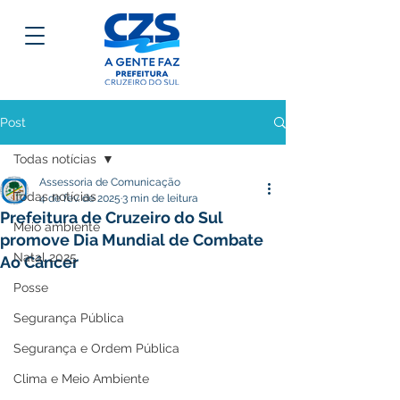
Post
Todas notícias
Assessoria de Comunicação
Todas notícias
4 de fev. de 2025
3 min de leitura
Prefeitura de Cruzeiro do Sul
Meio ambiente
promove Dia Mundial de Combate
Natal 2025
Ao Câncer
Posse
Segurança Pública
Segurança e Ordem Pública
Clima e Meio Ambiente