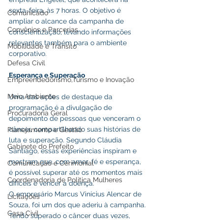
sexta-feira, às 7 horas. O objetivo é 
Comunicado
ampliar o alcance da campanha de 
Convênios e Parcerias
conscientização, levando informações 
relevantes também para o ambiente 
Mobilidade e Trânsito
corporativo.
Defesa Civil
Esperança e Superação
Empreendedorismo,Turismo e Inovação
Meio Ambiente
Uma das ações de destaque da 
programação é a divulgação de 
Procuradoria Geral
depoimento de pessoas que venceram o 
câncer, compartilhando suas histórias de 
Planejamento e Gestão
luta e superação. Segundo Cláudia 
Gabinete do Prefeito
Santiago, essas experiências inspiram e 
mostram que, com amor, fé e esperança, 
Comunicação e Cerimonial
é possível superar até os momentos mais 
Coordenadoria de Politica Mulheres
difíceis e vencer a doença.
O empresário Marcus Vinícius Alencar de 
Licitações
Souza, foi um dos que aderiu à campanha.
Casa Civil
Tendo superado o câncer duas vezes, 