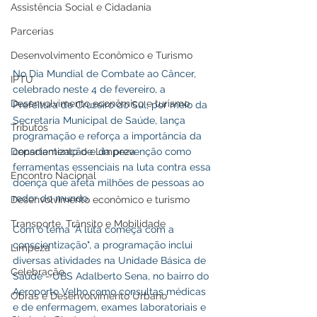
Assistência Social e Cidadania
Parcerias
Desenvolvimento Econômico e Turismo
No Dia Mundial de Combate ao Câncer, 
IPTU
celebrado neste 4 de fevereiro, a 
Desenvolvimento econômico e turismo
Prefeitura de Cruzeiro do Sul, por meio da 
Secretaria Municipal de Saúde, lança 
Tributos
programação e reforça a importância da 
conscientização e da prevenção como 
Departamento de Limpeza
ferramentas essenciais na luta contra essa 
Encontro Nacional
doença que afeta milhões de pessoas ao 
redor do mundo.
Desenvolvimento econômico e turismo
Transporte, Trânsito e Mobilidade
Com o tema "A luta começa com a 
conscientização", a programação inclui 
Limpeza
diversas atividades na Unidade Básica de 
Celebração
Saúde - UBS Adalberto Sena, no bairro do 
Aeroporto Velho,como consultas médicas 
Obras e Desenvolvimento Urbano
e de enfermagem, exames laboratoriais e 