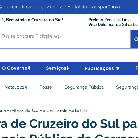
cruzeirodosul.ac.gov.br
Portal da Transparência
lá, Bem-vindo a Cruzeiro do Sul!
Prefeito
Zequinha Lima
Vice Delcimar da Silva Le
O Governo⬇️
Serviços⬇️
Publicações 🔽
Natal 2025
Posse
Segurança Pública
Segurança
municação
21 de fev. de 2024
2 min de leitura
istência Social e Cidadania
Parcerias
Desenvolvimento
ra de Cruzeiro do Sul pa
nômico e turismo
Tributos
Departamento de Limpeza