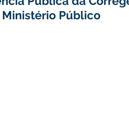
ncia Pública da Correg
 Ministério Público
turismo
Transporte, Trânsito e Mobilidade
Limpeza
no
Cheia do Rio Juruá 2025
Ordem de Serviço
Fina
a 2025
Decreto
Comunicação
Cheia do Rio 2026
ta Pública