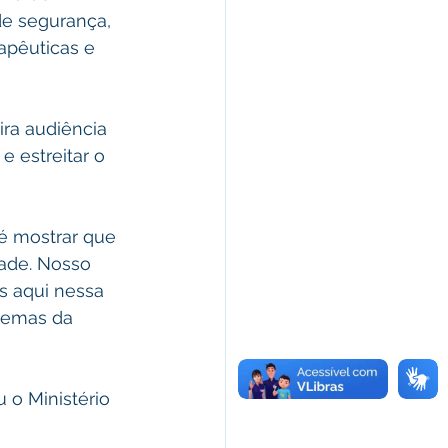
e segurança, 
apêuticas e  
ira audiência 
e estreitar o 
 é mostrar que 
ade. Nosso 
os aqui nessa 
lemas da 
 o Ministério 