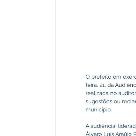
O prefeito em exerc
feira, 21, da Audiên
realizada no auditóri
sugestões ou recla
município.
A audiência, lidera
Álvaro Luís Araújo 