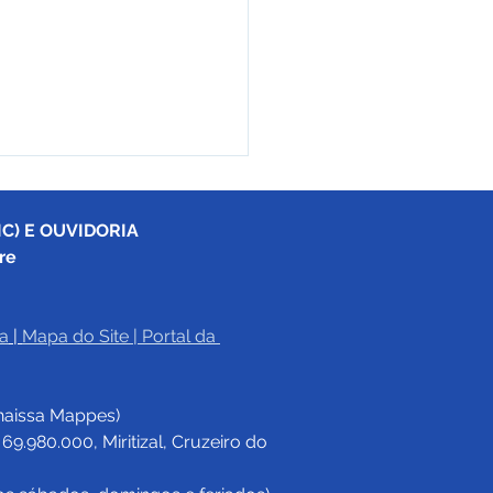
C) E OUVIDORIA
re
a
|
Mapa do Site
 | 
Portal da 
eitura de Cruzeiro do
firma parceria com
haissa Mappes)
rno do Estado para
alecimento de políticas
.980.000, Miritizal, Cruzeiro do 
adas às mulheres em
6