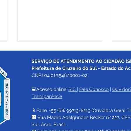
SERVIÇO DE ATENDIMENTO AO CIDADÃO (SI
Prefeitura de Cruzeiro do Sul - Estado do Ac
CNPJ 04.012.548/0001-02
💻Acesso online: 
SIC 
| 
Fale Conosco
 | 
Ouvidori
Transparência
Prefeitura de Cruzeiro do
Pref
Sul e Centrin vão realizar
Sul 
📱Fone: +55 (68) 
99213-8219
 (Ouvidora Geral 
T
corrida em alusão ao Dia
Gove
Mundial de
fort
🏢 Rua Madre Adelgundes Becker nº 222, CEP 69
Conscientização do
volt
Sul, Acre, Brasil.
Autismo
202