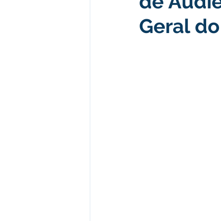
de Audiê
Geral do
Desenvolvimento econômico e 
Obras e Desenvolvimento Urba
Limpeza
Festival da Farinh
Festival da Farinha 2026
No