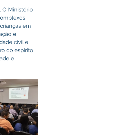
O Ministério 
 complexos 
crianças em 
ação e 
ade civil e 
 do espirito 
ade e 