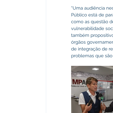
“Uma audiência nec
Público está de pa
como as questão de
vulnerabilidade soc
também propositivo 
órgãos governament
de integração de r
problemas que são m