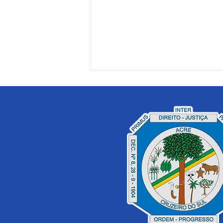
Prefeitura de Cruzeiro do
Sul assina convênios para
assistência social e entrega
equipamento para
fortalecer produção rural