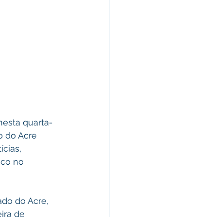
nesta quarta-
o do Acre 
ícias, 
co no 
ado do Acre, 
ira de 