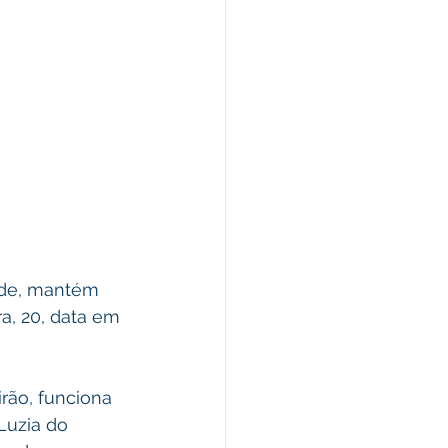
úde, mantém  
, 20, data em 
rão, funciona 
Luzia do 