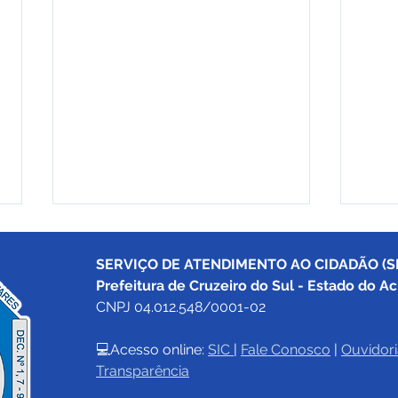
SERVIÇO DE ATENDIMENTO AO CIDADÃO (SI
Prefeitura de Cruzeiro do Sul - Estado do Ac
CNPJ 04.012.548/0001-02
💻Acesso online: 
SIC 
| 
Fale Conosco
 | 
Ouvidori
Transparência
Prefeitura de Cruzeiro do
Pref
Sul encerra campanha
Sul 