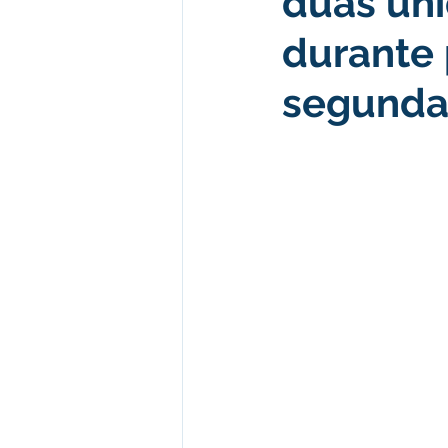
duas un
durante 
Desenvolvimento econômico e 
segunda
Obras e Desenvolvimento Urba
Limpeza
Festival da Farinh
Festival da Farinha 2026
No