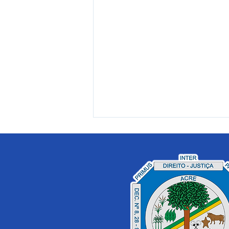
Prefeitura de Cruzeiro do
Sul manterá serviços