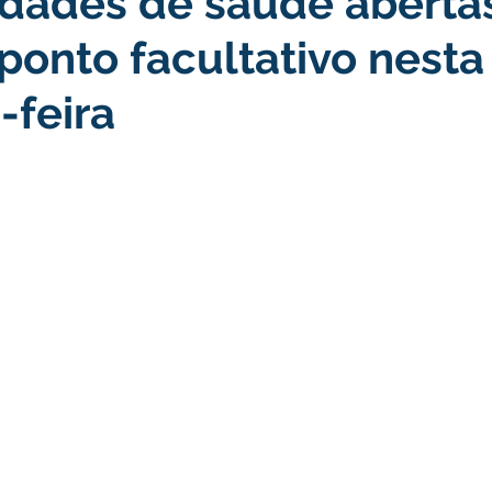
idades de saúde aberta
ponto facultativo nesta
turismo
Transporte, Trânsito e Mobilidade
Limpeza
-feira
no
Cheia do Rio Juruá 2025
Ordem de Serviço
Fina
a 2025
Decreto
Comunicação
Cheia do Rio 2026
ta Pública