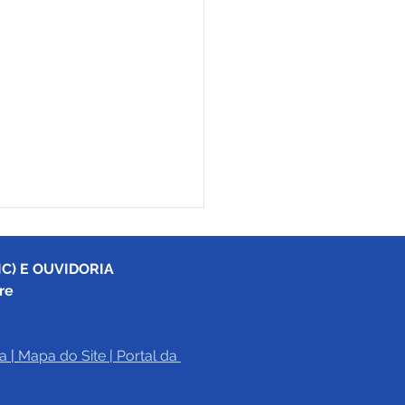
C) E OUVIDORIA
re
a
|
Mapa do Site
 | 
Portal da 
eitura de Cruzeiro do
já realizou mais de 326