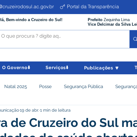
cruzeirodosul.ac.gov.br
Portal da Transparência
lá, Bem-vindo a Cruzeiro do Sul!
Prefeito
Zequinha Lima
Vice Delcimar da Silva Le
O Governo⬇️
Serviços⬇️
Publicações 🔽
Natal 2025
Posse
Segurança Pública
Segurança
municação
19 de abr.
1 min de leitura
istência Social e Cidadania
Parcerias
Desenvolvimento
ra de Cruzeiro do Sul 
nômico e turismo
Tributos
Departamento de Limpeza