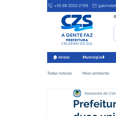
+55 68 3322-2169
gabinete@
O
🏠 Início
Município⬇️
Todas notícias
Meio ambiente
Assessoria de Co
Clima e Meio Ambiente
Ass
Prefeitu
IPTU
Desenvolvimento eco