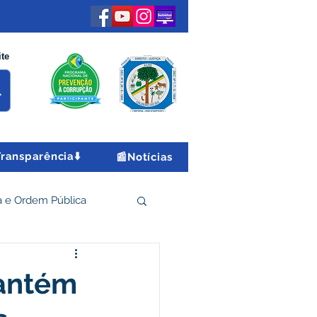
ite
Transparência⬇️
📰Notícias
 e Ordem Pública
 Econômico e Turismo
mantém
Encontro Nacional