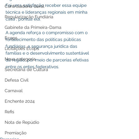
Foi uma satisfação receber essa equipe 
Controladoria Geral
técnica e lideranças regionais em minha 
Regularização Fundiária
casa”, pontua ela.
Gabinete da Primeira-Dama
A agenda reforça o compromisso com o 
Ecops
fortalecimento das políticas públicas 
fundiárias, a segurança jurídica das 
Licitações Ecops
famílias e o desenvolvimento sustentável 
Nova categoria
da região, por meio de parcerias efetivas 
entre os entes federativos.
Secretaria de Cultura
Defesa Civil
Carnaval
Enchente 2024
Refis
Nota de Repúdio
Premiação