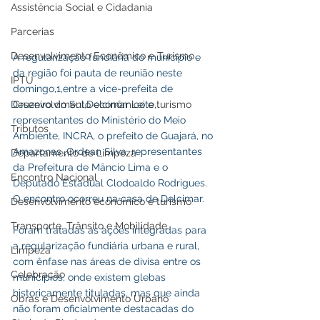
Assistência Social e Cidadania
Parcerias
Desenvolvimento Econômico e Turismo
A regularização fundiária do município e 
da região foi pauta de reunião neste 
IPTU
domingo,1,entre a vice-prefeita de 
Desenvolvimento econômico e turismo
Cruzeiro do Sul,Delcimar Leite,
representantes do Ministério do Meio 
Tributos
Ambiente, INCRA, o prefeito de Guajará, no 
Amazonas ,Ordean Silva, representantes 
Departamento de Limpeza
da Prefeitura de Mâncio Lima e o 
Encontro Nacional
Deputado Estadual Clodoaldo Rodrigues. 
O encontro ocorreu na casa de Delcimar.
Desenvolvimento econômico e turismo
Transporte, Trânsito e Mobilidade
Foram tratadas as ações integradas para 
a regularização fundiária urbana e rural, 
Limpeza
com ênfase nas áreas de divisa entre os 
Celebração
municípios, onde existem glebas 
historicamente tituladas, mas que ainda 
Obras e Desenvolvimento Urbano
não foram oficialmente destacadas do 