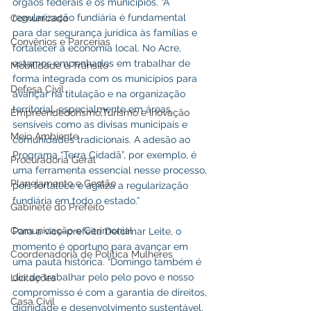
órgãos federais e os municípios. “A 
regularização fundiária é fundamental 
Comunicado
para dar segurança jurídica às famílias e 
Convênios e Parcerias
fortalecer a economia local. No Acre, 
estamos empenhados em trabalhar de 
Mobilidade e Trânsito
forma integrada com os municípios para 
Defesa Civil
avançar na titulação e na organização 
territorial, especialmente em áreas 
Empreendedorismo,Turismo e Inovação
sensíveis como as divisas municipais e 
Meio Ambiente
comunidades tradicionais. A adesão ao 
Programa “Terra Cidadã”, por exemplo, é 
Procuradoria Geral
uma ferramenta essencial nesse processo, 
Planejamento e Gestão
pois fortalece e agiliza a regularização 
fundiária em todo o estado.”
Gabinete do Prefeito
Comunicação e Cerimonial
Para a vice-prefeita Delcimar Leite, o 
momento é oportuno para avançar em 
Coordenadoria de Politica Mulheres
uma pauta histórica. “Domingo também é 
dia de trabalhar pelo pelo povo e nosso 
Licitações
compromisso é com a garantia de direitos, 
Casa Civil
dignidade e desenvolvimento sustentável. 