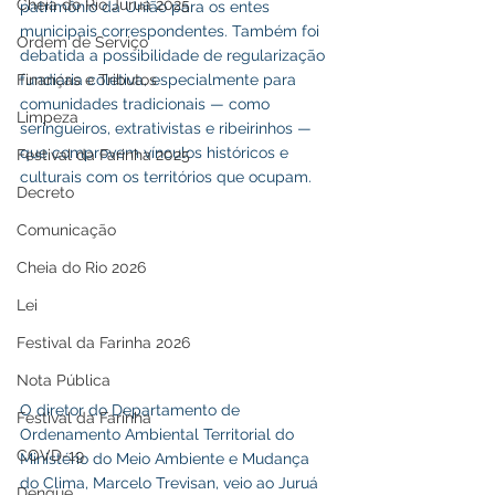
Cheia do Rio Juruá 2025
patrimônio da União para os entes 
municipais correspondentes. Também foi 
Ordem de Serviço
debatida a possibilidade de regularização 
Finanças e Tributos
fundiária coletiva, especialmente para 
comunidades tradicionais — como 
Limpeza
seringueiros, extrativistas e ribeirinhos — 
que comprovem vínculos históricos e 
Festival da Farinha 2025
culturais com os territórios que ocupam.
Decreto
Comunicação
Cheia do Rio 2026
Lei
Festival da Farinha 2026
Nota Pública
O diretor do Departamento de 
Festival da Farinha
Ordenamento Ambiental Territorial do 
COVD-19
Ministério do Meio Ambiente e Mudança 
do Clima, Marcelo Trevisan, veio ao Juruá 
Dengue