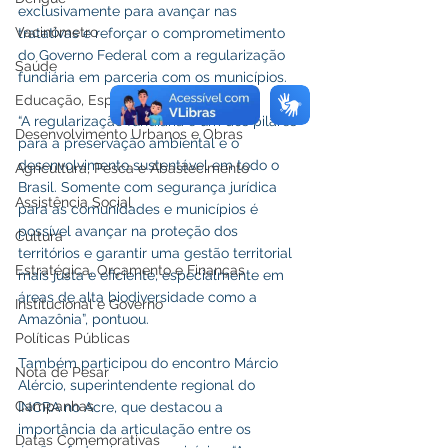
exclusivamente para avançar nas 
Vacinômetro
tratativas e reforçar o comprometimento 
do Governo Federal com a regularização 
Saúde
fundiária em parceria com os municípios.
Educação, Esporte e Lazer
“A regularização fundiária é um dos pilares 
Desenvolvimento Urbanos e Obras
para a preservação ambiental e o 
desenvolvimento sustentável em todo o 
Agricultura, Pesca e Abastecimento
Brasil. Somente com segurança jurídica 
Assistência Social
para as comunidades e municípios é 
possível avançar na proteção dos 
Cultura
territórios e garantir uma gestão territorial 
Estratégica, Orçamento e Finanças
mais justa e eficiente, especialmente em 
áreas de alta biodiversidade como a 
Institucional e Governo
Amazônia”, pontuou.
Políticas Públicas
Também participou do encontro Márcio 
Nota de Pesar
Alércio, superintendente regional do 
Campanhas
INCRA no Acre, que destacou a 
importância da articulação entre os 
Datas Comemorativas