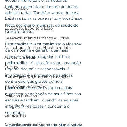
escolas municipais e particulares, 
tentando aumentar o número de doses 
Vacinômetro
administradas. Também vamos de casa 
Saúde
em casa levar as vacinas," explicou Áureo 
Neto, secretário municipal de saúde de 
Educação, Esporte e Lazer
Cruzeiro do Sul.
Desenvolvimento Urbanos e Obras
Esta medida busca maximizar o alcance 
Agricultura, Pesca e Abastecimento
da campanha e garantir que mais 
crianças sejam protegidas contra a 
Assistência Social
poliomielite. " A situação exige uma ação 
Cultura
urgente dos pais e responsáveis. A 
imunização é a proteção mais eficaz 
Estratégica, Orçamento e Finanças
contra doenças graves como a 
Institucional e Governo
poliomielite. É essencial que os pais 
autorizem a vacinação de seus filhos nas 
Políticas Públicas
escolas e também  quando  as equipes 
Nota de Pesar
chegarem nas casas ", conclama o 
secretário.
Campanhas
Datas Comemorativas
A persistência da Secretaria Municipal de 