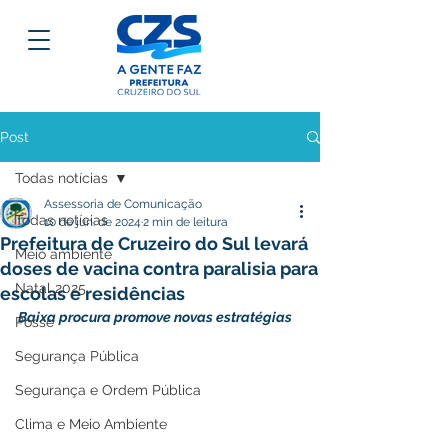
Post
Todas notícias
Assessoria de Comunicação
Todas notícias
10 de jun. de 2024
2 min de leitura
Prefeitura de Cruzeiro do Sul levará
Meio ambiente
doses de vacina contra paralisia para
Natal 2025
escolas e residências
Baixa procura promove novas estratégias
Posse
Segurança Pública
Segurança e Ordem Pública
Clima e Meio Ambiente