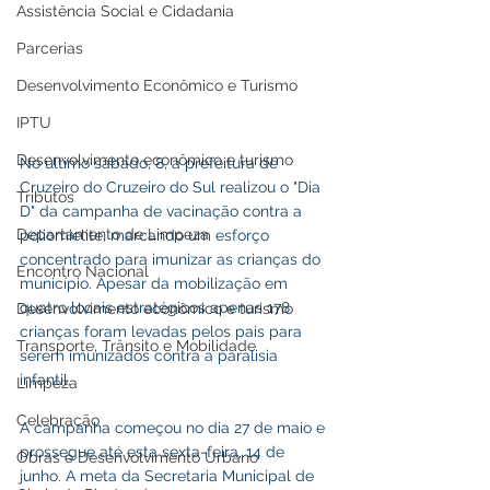
Assistência Social e Cidadania
Parcerias
Desenvolvimento Econômico e Turismo
IPTU
Desenvolvimento econômico e turismo
No último sábado, 8, a prefeitura de 
Cruzeiro do Cruzeiro do Sul realizou o "Dia 
Tributos
D" da campanha de vacinação contra a 
Departamento de Limpeza
poliomielite, marcando um esforço 
concentrado para imunizar as crianças do 
Encontro Nacional
município. Apesar da mobilização em 
quatro locais estratégicos apenas 178  
Desenvolvimento econômico e turismo
crianças foram levadas pelos pais para 
Transporte, Trânsito e Mobilidade
serem imunizados contra a paralisia 
infantil.
Limpeza
Celebração
A campanha começou no dia 27 de maio e 
prossegue até esta sexta-feira, 14 de 
Obras e Desenvolvimento Urbano
junho. A meta da Secretaria Municipal de 