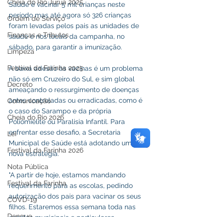
Cheia do Rio Juruá 2025
Saúde é vacinar 5 mil crianças neste 
período mas até agora só 326 crianças 
Ordem de Serviço
foram levadas pelos pais as unidades de 
Finanças e Tributos
saúde e nos locais da campanha, no 
sábado, para garantir a imunização.
Limpeza
Festival da Farinha 2025
A baixa adesão às vacinas é um problema 
não só em Cruzeiro do Sul, e sim global 
Decreto
ameaçando o ressurgimento de doenças 
antes controladas ou erradicadas, como é 
Comunicação
o caso do Sarampo e da própria 
Cheia do Rio 2026
Poliomielite ou Paralisia Infantil. Para 
enfrentar esse desafio, a Secretaria 
Lei
Municipal de Saúde está adotando uma 
Festival da Farinha 2026
nova estratégia.
Nota Pública
"A partir de hoje, estamos mandando 
Festival da Farinha
requerimento para as escolas, pedindo 
autorização dos pais para vacinar os seus 
COVD-19
filhos. Estaremos essa semana toda nas 
Dengue