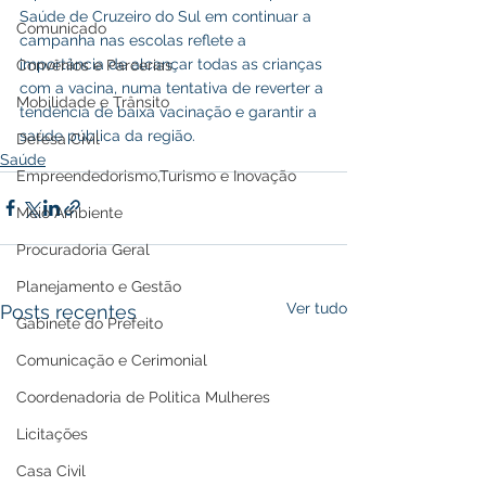
Saúde de Cruzeiro do Sul em continuar a 
Comunicado
campanha nas escolas reflete a 
importância de alcançar todas as crianças 
Convênios e Parcerias
com a vacina, numa tentativa de reverter a 
Mobilidade e Trânsito
tendência de baixa vacinação e garantir a 
saúde pública da região.
Defesa Civil
Saúde
Empreendedorismo,Turismo e Inovação
Meio Ambiente
Procuradoria Geral
Planejamento e Gestão
Ver tudo
Posts recentes
Gabinete do Prefeito
Comunicação e Cerimonial
Coordenadoria de Politica Mulheres
Licitações
Casa Civil