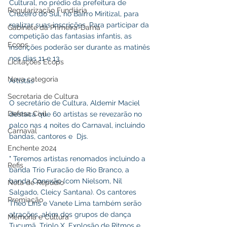
Cultural, no prédio da prefeitura de 
Regularização Fundiária
Cruzeiro do Sul, no Bairro Miritizal, para 
realizar suas inscrições. Para participar da 
Gabinete da Primeira-Dama
competição das fantasias infantis, as 
Ecops
inscrições poderão ser durante as matinês 
nos dias 11 e 13.
Licitações Ecops
Nova categoria
Artistas
Secretaria de Cultura
O secretário de Cultura, Aldemir Maciel 
Defesa Civil
destaca que 60 artistas se revezarão no 
palco nas 4 noites do Carnaval, incluindo 
Carnaval
bandas, cantores e  Djs.
Enchente 2024
" Teremos artistas renomados incluindo a 
Refis
banda Trio Furacão de Rio Branco, a 
banda Conexão (com Nielsom, Nil 
Nota de Repúdio
Salgado, Cleicy Santana). Os cantores 
Premiação
Theo Lins e Vanete Lima também serão 
atrações, além dos grupos de dança 
Memória e Cultura
Tucumã, Triplo X, Explosão de Ritmos e 