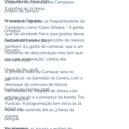
Cheia do Rio Juruá 2025
Esquenta do Carnaval, no Complexo 
Esportivo as 21 horas.
Ordem de Serviço
Finanças e Tributos
A novidade agradou os frequentadores do 
Complexo, como Claire Oliveira. " A gente, 
Limpeza
que faz atividade física aqui gostou desse 
lançamento aqui e da  escolha da realeza 
Festival da Farinha 2025
também. Eu gosto do carnaval, que é um 
Decreto
momento de descontração mas tem que 
ser com moderação", contou ela.
Comunicação
Cheia do Rio 2026
A primeira noite de Carnaval será no 
sábado,10, no Gamelão no Centro, com o 
Lei
destaque do concurso de blocos 
Festival da Farinha 2026
carnavalescos, seguido de shows com 
artistas locais e a presença da banda Trio 
Nota Pública
Furacão. A programação tem início às 21 
COVD-19
horas e se estende até as 3 horas da 
manhã.
Dengue
Vacinômetro
No domingo, 11, haverá a matinê de 