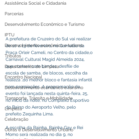
Assistência Social e Cidadania
Parcerias
Desenvolvimento Econômico e Turismo
IPTU
A prefeitura de Cruzeiro do Sul vai realizar 
Desenvolvimento econômico e turismo
de 10 a 13 de fevereiro, no Gamelão da 
Praça Orleir Cameli, no Centro da cidade,o 
Tributos
Carnaval Cultural Magid Almeida 2024, 
que contará com bandas, desfile de 
Departamento de Limpeza
escola de samba, de blocos, escolha da 
Encontro Nacional
realeza ,do melhor bloco e fantasia infantil 
com premiações. A programação do 
Desenvolvimento econômico e turismo
evento foi lançada nesta quinta-feira, 25, 
Transporte, Trânsito e Mobilidade
no início da noite, no Complexo Esportivo 
do Bairro do Aeroporto Velho, pelo 
Limpeza
prefeito Zequinha Lima.
Celebração
A escolha da Rainha, Rainha Gay e Rei 
Obras e Desenvolvimento Urbano
Momo será realizada no dia 9, no 