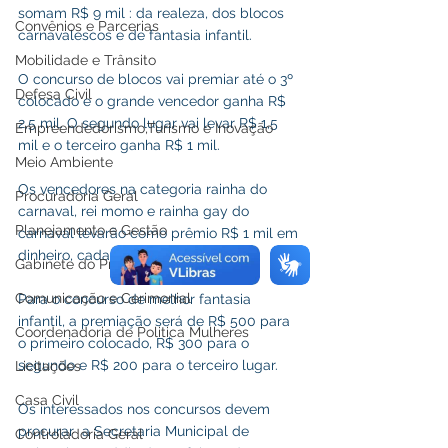
somam R$ 9 mil : da realeza, dos blocos 
Convênios e Parcerias
carnavalescos e de fantasia infantil.
Mobilidade e Trânsito
O concurso de blocos vai premiar até o 3º 
Defesa Civil
colocado e o grande vencedor ganha R$ 
2,5 mil. O segundo lugar vai levar R$ 1,5 
Empreendedorismo,Turismo e Inovação
mil e o terceiro ganha R$ 1 mil.
Meio Ambiente
Os vencedores na categoria rainha do 
Procuradoria Geral
carnaval, rei momo e rainha gay do 
Planejamento e Gestão
carnaval levarão como prêmio R$ 1 mil em 
dinheiro, cada.
Gabinete do Prefeito
Comunicação e Cerimonial
Para o concurso de melhor fantasia 
infantil, a premiação será de R$ 500 para 
Coordenadoria de Politica Mulheres
o primeiro colocado, R$ 300 para o 
segundo e R$ 200 para o terceiro lugar.
Licitações
Casa Civil
Os interessados nos concursos devem 
procurar  a Secretaria Municipal de 
Controladoria Geral