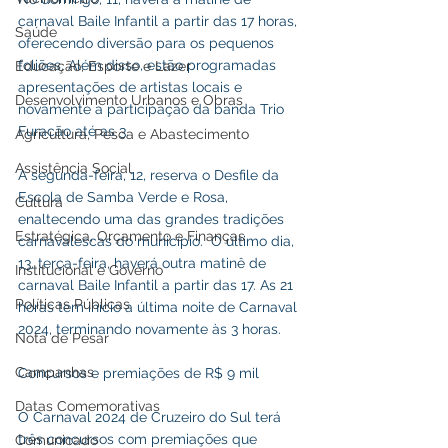
carnaval Baile Infantil a partir das 17 horas, 
Saúde
oferecendo diversão para os pequenos 
foliões. Além disso, estão programadas 
Educação, Esporte e Lazer
apresentações de artistas locais e 
Desenvolvimento Urbanos e Obras
novamente a participação da banda Trio 
Furacão até as 3.
Agricultura, Pesca e Abastecimento
Assistência Social
A segunda-feira, 12, reserva o Desfile da 
Escola de Samba Verde e Rosa, 
Cultura
enaltecendo uma das grandes tradições 
Estratégica, Orçamento e Finanças
carnavalescas do município.  O último dia, 
13, terça-feira, haverá outra matinê de 
Institucional e Governo
carnaval Baile Infantil a partir das 17. As 21 
Políticas Públicas
horas tem início a última noite de Carnaval 
2024, terminando novamente às 3 horas.
Nota de Pesar
Campanhas
Concursos e premiações de R$ 9 mil
Datas Comemorativas
O Carnaval 2024 de Cruzeiro do Sul terá 
três concursos com premiações que 
Comunicado