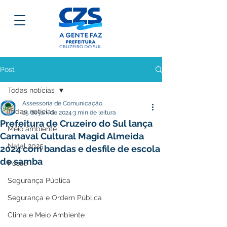
Post
Todas notícias
Assessoria de Comunicação
Todas notícias
25 de jan. de 2024
3 min de leitura
Prefeitura de Cruzeiro do Sul lança
Meio ambiente
Carnaval Cultural Magid Almeida
Natal 2025
2024 com bandas e desfile de escola
de samba
Posse
Segurança Pública
Segurança e Ordem Pública
Clima e Meio Ambiente